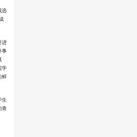
我选
成
要进
件事
就
院学
的鲜
学生
的青