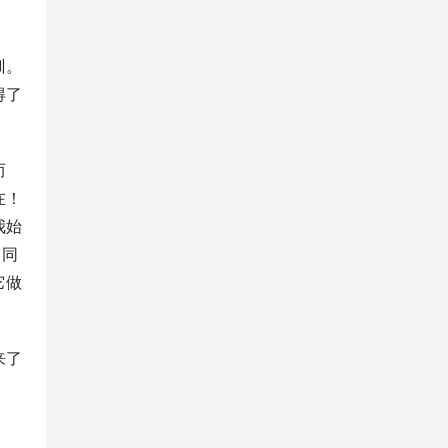
训。
得了
而
在！
我始
，同
它做
来了