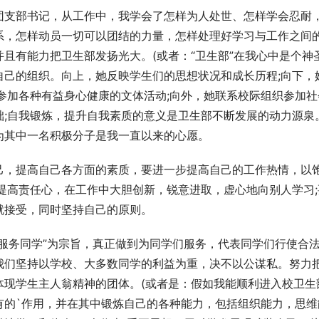
团支部书记，从工作中，我学会了怎样为人处世、怎样学会忍耐
系，怎样动员一切可以团结的力量，怎样处理好学习与工作之间
且有能力把卫生部发扬光大。(或者：“卫生部”在我心中是个神
自己的组织。向上，她反映学生们的思想状况和成长历程;向下，
参加各种有益身心健康的文体活动;向外，她联系校际组织参加社
础;自我锻炼，提升自我素质的意义是卫生部不断发展的动力源泉
为其中一名积极分子是我一直以来的心愿。
己，提高自己各方面的素质，要进一步提高自己的工作热情，以
提高责任心，在工作中大胆创新，锐意进取，虚心地向别人学习;
就接受，同时坚持自己的原则。
服务同学”为宗旨，真正做到为同学们服务，代表同学们行使合
我们坚持以学校、大多数同学的利益为重，决不以公谋私。努力
体现学生主人翁精神的团体。(或者是：假如我能顺利进入校卫生
有的`作用，并在其中锻炼自己的各种能力，包括组织能力，思维