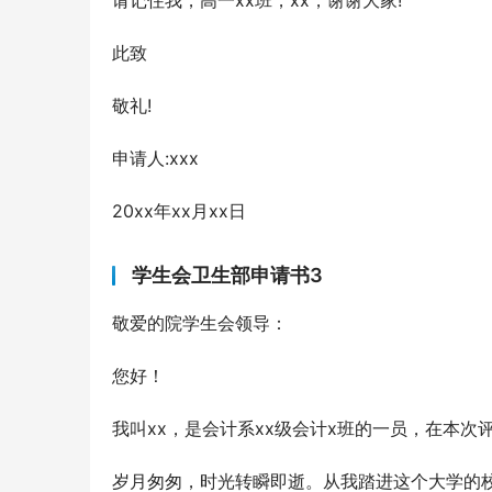
请记住我，高一xx班，xx，谢谢大家!
此致
敬礼!
申请人:xxx
20xx年xx月xx日
学生会卫生部申请书3
敬爱的院学生会领导：
您好！
我叫xx，是会计系xx级会计x班的一员，在本
岁月匆匆，时光转瞬即逝。从我踏进这个大学的