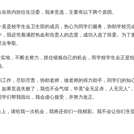
现在在班内担任生活委，我来竞选，主要有以下两个原因。
我一直是校学生会卫生部的成员，热心为同学们服务，协助学校完
中，我还凭着满腔热血和负责人的态度，成功入选了班委。为了
里去争取。
脚踏实地，不断去努力，抓住锻炼自己的机会，而学校学生会正是
地。
职工作，尽职尽责，协助老师，做老师的得力助手，同学们的知
如果竞选失败了，我也不会气馁，毕竟“金无足赤，人无完人”
同学们帮我指出，我会虚心接受，并努力改正。
舞台上，请给我一次机会，我将还你们一段精彩。我不会让你们失