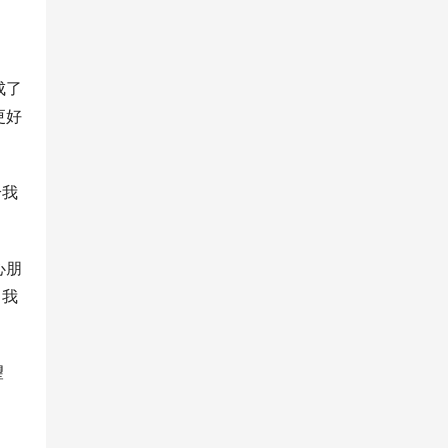
成了
更好
给我
心朋
，我
望