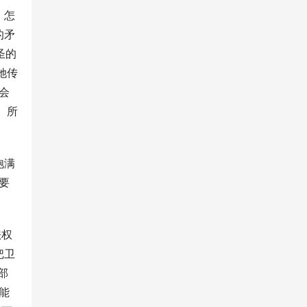
，怎
的矛
圣的
她传
会
。所
饱满
要
法权
把卫
部
能