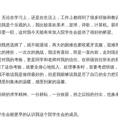
。无论在学习上，还是在生活上，工作上都得到了很多经验和教
的我是个乐观的人，我比较喜欢美术，篮球，诗歌，计算机。获
班委一职，这对我今天能有幸加入院学生会提供了很好的桥梁。
但既然选择了，就不能退缩，再大的困难也要咬紧牙克服，迎难
次的挫折，一次次的挑战，我没有退却，而是一直向前，走到现
是对我的考验，更是同学和老师对我的信任。在班级担任班长的
到了这份考验，就要全身心地投入。处理事务时，首要考虑班级
我不敢说我是做得最好的，但是我能够说我是尽了自己的全力把
感受到集体的温暖，感受到家的温馨。
钻研的求学精神。一分耕耘，一分收获，持之以恒的付出，也换
学生会能更早的认识我这个院学生会的成员。