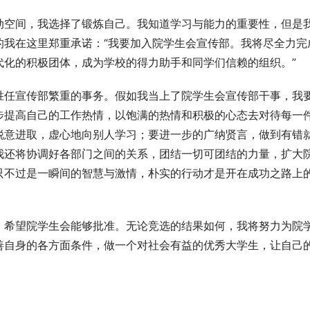
动空间，我选择了锻炼自己。我知道学习与能力的重要性，但是
的我在这里郑重承诺：“我要加入院学生会宣传部。我将尽全力完
代化的积极团体，成为学校的得力助手和同学们信赖的组织。”
胜任宣传部繁重的事务。假如我当上了院学生会宣传部干事，我
步提高自己的工作热情，以饱满的热情和积极的心态去对待每一
锐意进取，虚心地向别人学习；要进一步的广纳贤言，做到有错
我还将协调好各部门之间的关系，团结一切可团结的力量，扩大
只不过是一瞬间的智慧与激情，朴实的行动才是开在成功之路上
，希望院学生会能够批准。无论竞选的结果如何，我将努力为院
善自身的各方面条件，做一个对社会有益的优秀大学生，让自己