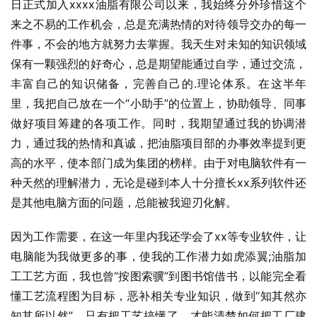
日正式加入xxxx油脂有限公司以来，我始终分外珍惜这个
来之不易的工作机会，总是充满热情的对待领导交办的每一
件事，不会的地方就努力去掌握。我天生对未知的知识领域
保有一颗强烈的好奇心，总是期望能通过自学，通过交流，
丰富自己的知识储备，完善自己的.理论体系。在这半年
里，我把自己放在一个“小助手”的位置上，协助领导、同事
做好项目筹建的各项工作。同时，我期望通过我的协调潜
力，通过我的热情和真诚，把油脂项目部的办事效率提到更
高的水平，使本部门成为集团的榜样。由于对电脑软件有一
种天然的理解潜力，无论是碰到本人十分擅长xx系列软件还
是其他电脑方面的问题，总能被我迎刃化解。
因为工作需要，在这一年里内我还学会了xx等专业软件，让
电脑能为我做更多的事，使我的工作潜力如虎添翼;油脂加
工工艺方面，我也曾“按图索骥”到图书馆借书，以能完全看
懂工艺流程图为目标，恶补相关专业知识，做到“知其然亦
知其所以然”，只有把工艺搞懂了，才能清楚如何把工厂建