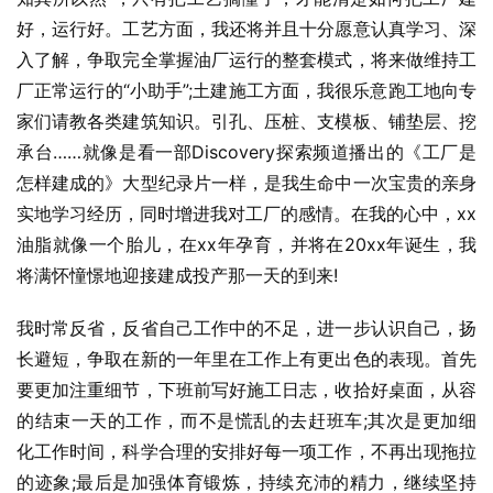
好，运行好。工艺方面，我还将并且十分愿意认真学习、深
入了解，争取完全掌握油厂运行的整套模式，将来做维持工
厂正常运行的“小助手”;土建施工方面，我很乐意跑工地向专
家们请教各类建筑知识。引孔、压桩、支模板、铺垫层、挖
承台……就像是看一部Discovery探索频道播出的《工厂是
怎样建成的》大型纪录片一样，是我生命中一次宝贵的亲身
实地学习经历，同时增进我对工厂的感情。在我的心中，xx
油脂就像一个胎儿，在xx年孕育，并将在20xx年诞生，我
将满怀憧憬地迎接建成投产那一天的到来!
我时常反省，反省自己工作中的不足，进一步认识自己，扬
长避短，争取在新的一年里在工作上有更出色的表现。首先
要更加注重细节，下班前写好施工日志，收拾好桌面，从容
的结束一天的工作，而不是慌乱的去赶班车;其次是更加细
化工作时间，科学合理的安排好每一项工作，不再出现拖拉
的迹象;最后是加强体育锻炼，持续充沛的精力，继续坚持