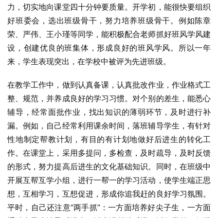
力，切实地向课堂四十分钟要质量。开学初，能很快要组织
好班委会，选出班级骨干，努力培养班级骨干。例如陈章
荣、严伟、王小瑾等同学，能积极配合老师抓好班风学风建
设，创建优良的班集体，形成良好的班风学风。所以一年
来，学生表现突出，在学校中被评为先进班级。
在教学工作中，做到认真备课，认真批改作业，作业格式工
整、规范，并养成良好的学习习惯。对个别的差生，能悉心
辅导，经常面批作业，找出知识的薄弱环节，及时进行补
漏。例如，自己经常利用课余时间，落班辅导学生，有针对
性地制定帮教计划，有目的有计划地做好后进生的转化工
作。在课堂上，采用多提问，多检查，及时疏导，及时反馈
的形式，努力提高后进生的文化基础知识。同时，在班级中
开展互帮互学小组，进行一帮一的学习活动，使学生端正思
想，互相学习，互想促进，形成你追我赶的良好学习氛围。
平时，自己还注意“两手抓”：一方面培养好尖子生，一方面