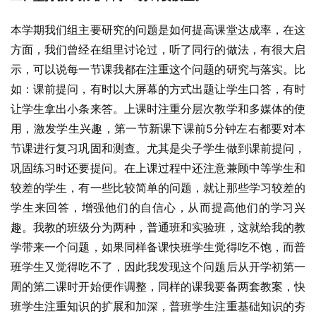
本学期我们组主要研究的问题是如何提高课堂达成率，在这
方面，我们曾经在组里讨论过，听了同行的做法，有很大启
示，可以说每一节课我都在注重这个问题的研究与落实。比
如：课前提问，有时以大屏幕的方式出题让学生口答，有时
让学生拿出小条来答。上课时注重分层次教学和多媒体的使
用，激发学生兴趣，第一节新课下课前5分钟左右都要对本
节课进行复习巩固和测查。尤其是尖子学生做到课前提问，
巩固练习时还要提问。在上课过程中还注意兼顾中等学生和
较差的学生，有一些比较简单的问题，就让那些学习较差的
学生来回答，增强他们的自信心，从而提高他们的学习兴
趣。我教的班级分为两种，普通班和实验班，这就给我的教
学带来一个问题，如果同样备课快班学生觉得吃不饱，而普
班学生又觉得吃不了，因此我发现这个问题后从开学初第一
周的第二课时开始便作调整，同样的课我要备两套教案，快
班学生注重知识的扩展和加深，普班学生注重基础知识的夯