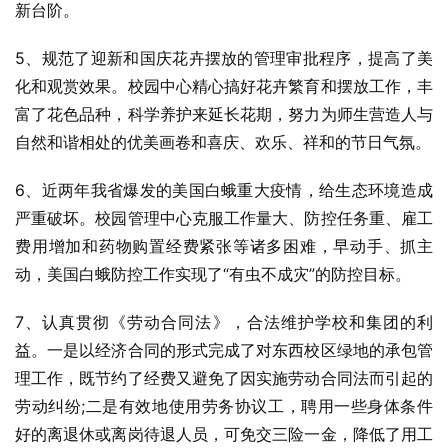
新台阶。
5、规范了迎新和国庆花卉摆放的管理审批程序，提高了美
化和观赏效果。校园中心精心搞好花卉繁育和摆放工作，丰
富了花色品种，科学养护来延长花期，努力为师生营造人与
自然和谐相处的优美画卷和喜庆、欢乐、祥和的节日气氛。
6、近两年我省爆发的美国白蛾重大疫情，给生态环境造成
严重破坏。校园管理中心克服工作量大、防控任务重、雇工
费用增加和药物购置经费紧张等诸多困难，早动手、抓主
动，美国白蛾防控工作实现了“有虫不成灾”的防控目标。
7、认真贯彻《劳动合同法》，合法维护学校和集团的利
益。一是以经济合同的形式完成了对东西校区绿地的承包管
理工作，既节约了经费又避免了因实施劳动合同法而引起的
劳动纠纷;二是有效地使用劳务协议工，聘用一些身体条件
好的离退休或离岗待退人员，可免交三险一金，降低了用工