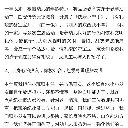
一年以来，根据幼儿的年龄特点，将品德教育贯穿于教学活
动中。围绕传统美德教育，开展了《快乐小帮手》、《有礼
貌的猪宝宝》、《白米饭》、《别人的东西我不拿》、《我
的一家》等多次主题活动，培养幼儿良好的行为习惯和文明
礼仪，使孩子们从刚入园时的哭闹、害怕、乱扔果皮纸屑
等，变成一个个活泼可爱、懂礼貌的乖宝宝，家长们都说我
的孩子现在变得有礼貌了，愿意主动与人打招呼了。
2、全身心的投入，保教结合，热爱尊重理解幼儿
本年度我担任小班班主任，并当保育员。这个班有xx个小朋
友而且年龄还很小，还很不懂事。别说自理能力了，就连一
点的纪律概念都没有。针对这一情况，我们三位教师共同协
商，把班的纪律及自立能力一起抓、同时抓。经过努力，我
们班小朋友可以说进步很快，家长反映也不错。自立能力方
面：我们坚持正面教育，对幼儿以表扬为主，强化他们的自