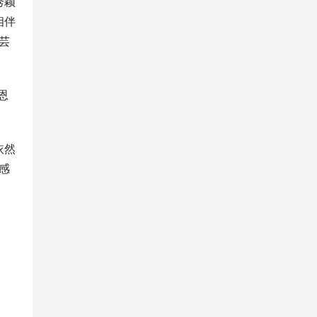
秀颖
相伴
芸
恩
依然
感