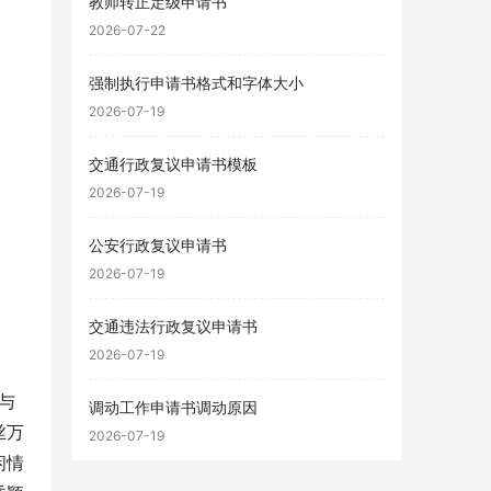
教师转正定级申请书
2026-07-22
强制执行申请书格式和字体大小
2026-07-19
交通行政复议申请书模板
2026-07-19
公安行政复议申请书
2026-07-19
交通违法行政复议申请书
2026-07-19
与
调动工作申请书调动原因
丝万
2026-07-19
闲情