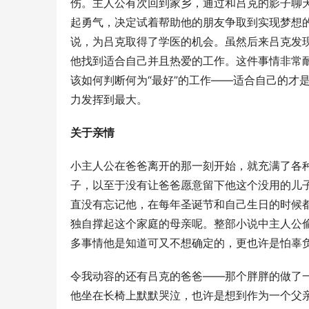
伤。主人公有次回到家乡，通过和吕克的影子聊
起勇气，决定试着帮助他的朋友争取到实现梦想
说，为吕克取得了学医的机会。虽然后来吕克发
他找到适合自己并且热爱的工作。这件事情非常
该如何判断何为“最好”的工作——适合自己的才
力发挥到最大。
关于亲情
小主人公在爸爸离开的那一刻开始，就充满了各
子，以至于没有让爸爸愿意留下他这个没用的儿
直没有忘记他，在每年圣诞节和自己生日的时候
独自撑起这个家庭的母亲呢。整部小说中主人公
多事情他是知道可又不想确定的，更也许是怕辜
令我动容的还有吕克的爸爸——那个胖胖的做了
他坐在长椅上默默哭泣，也许是想到作为一个父