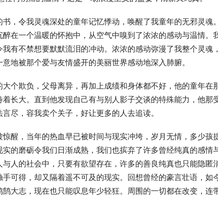
的书，令我灵魂深处的童年记忆悸动，唤醒了我童年的无邪灵魂
沉醉在一个温暖的怀抱中，从空气中嗅到了浓浓的感动与温情。
令我有不禁想要默默流泪的冲动。浓浓的感动弥漫了我整个灵魂
一意地被那个爱与友情盛开的美丽世界感动地深入肺腑。
的大个欺负，父母离异，再加上成绩和身体都不好，他的童年在
待着长大。直到他发现自己有与别人影子交谈的特殊能力，他那
法言尽，容我卖个关子，好让更多的人去追读。
被惊醒，当年的热血早已被时间与现实冲垮，岁月无情，多少孩
现实的磨砺令我们日渐成熟，我们也摈弃了许多曾经纯真的感情
人与人的社会中，只要有欲望存在，许多的善良纯真也只能隐匿
触手可得，却又隔着遥不可及的现实。回想曾经的豪言壮语，如
鸿鹄大志，现在也只能叹息年少轻狂。周围的一切都在改变，连