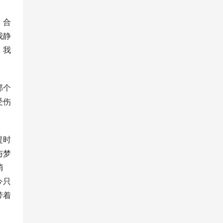
。合
我静
，我
那个
受伤
提时
与梦
消
今只
带着