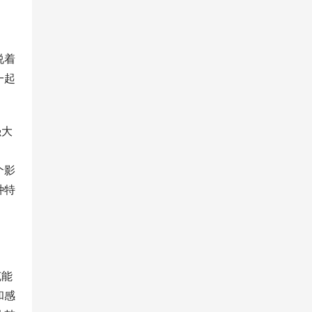
说着
一起
强大
个影
种特
克能
和感