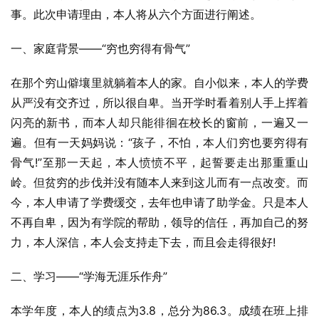
事。此次申请理由，本人将从六个方面进行阐述。
一、家庭背景——“穷也穷得有骨气”
在那个穷山僻壤里就躺着本人的家。自小似来，本人的学费
从严没有交齐过，所以很自卑。当开学时看着别人手上挥着
闪亮的新书，而本人却只能徘徊在校长的窗前，一遍又一
遍。但有一天妈妈说：“孩子，不怕，本人们穷也要穷得有
骨气!”至那一天起，本人愤愤不平，起誓要走出那重重山
岭。但贫穷的步伐并没有随本人来到这儿而有一点改变。而
今，本人申请了学费缓交，去年也申请了助学金。只是本人
不再自卑，因为有学院的帮助，领导的信任，再加自己的努
力，本人深信，本人会支持走下去，而且会走得很好!
二、学习——“学海无涯乐作舟”
本学年度，本人的绩点为3.8，总分为86.3。成绩在班上排