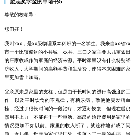
励志奖学金的申请书5
尊敬的校领导：
您们好！
我叫xxx，是xx级物理系本科班的一名学生。我来自xx省xx
市一个比较偏远的小县城，xx县。三口之家主要以几亩农田
的庄家收成作为家庭的经济来源。平时家里没有什么特别经
济收入，大学期间的高额学费和生活费，使得本来困难的家
里更加雪上加霜。
父亲原来是家里的支柱，但是由于长时间的进行高强度的工
作，以及平时饮食的不规律，有糖尿病，致使他突发脑血
栓，经过了很长时间的一段治疗，才逐渐恢复，但现在腿仍
然用不上力，不能再干一些重活。高昂的治疗费用是家里的
情况更加不如以前。家里的收入断了，就连种地都成了问
题。近几年，母亲为家忙里忙外，也落下了一身的毛病。当