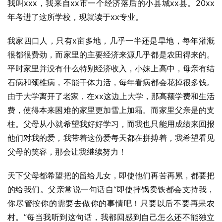
我叫xxx，我来自xx市一个经济落后的小县城xx县。20xx
年考进了这所学校，现就读于xx专业。
我家四口人，只有x亩多地，几乎一半还是旱地，每年灌溉
很都很费劲，而家里的主要经济来源几乎都是农田得来的。
平时家里并没有什么特别经济收入，小妹上高中，母亲有结
石病和颈椎病，不能干体力活，每年看病都会花掉很多钱。
由于大学离开了老家，在xx这边上大学，那高额学费和生活
费，使得本来困难的家里更加雪上加霜。而家里父亲是的支
柱。父母从小就希望我好好学习，而我也只能用成绩来回报
他们对我的爱，我带着这份爱每天都在拼搏着，我希望看见
父母的笑容，那会让我继续努力！
天下父母都希望把的留给儿女，即使他们再苦再累，都要把
的给我们。父亲常说一句话自“即使摔锅卖铁都会支持我，
你尽管按你的需要去做你的事情吧！只要以后不要再呆农
村。”每当我听到这句话，我都回感到自己怎么还不能独立