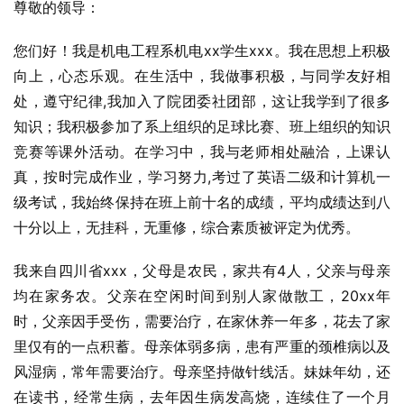
尊敬的领导：
您们好！我是机电工程系机电xx学生xxx。我在思想上积极
向上，心态乐观。在生活中，我做事积极，与同学友好相
处，遵守纪律,我加入了院团委社团部，这让我学到了很多
知识；我积极参加了系上组织的足球比赛、班上组织的知识
竞赛等课外活动。在学习中，我与老师相处融洽，上课认
真，按时完成作业，学习努力,考过了英语二级和计算机一
级考试，我始终保持在班上前十名的成绩，平均成绩达到八
十分以上，无挂科，无重修，综合素质被评定为优秀。
我来自四川省xxx，父母是农民，家共有4人，父亲与母亲
均在家务农。父亲在空闲时间到别人家做散工，20xx年
时，父亲因手受伤，需要治疗，在家休养一年多，花去了家
里仅有的一点积蓄。母亲体弱多病，患有严重的颈椎病以及
风湿病，常年需要治疗。母亲坚持做针线活。妹妹年幼，还
在读书，经常生病，去年因生病发高烧，连续住了一个月