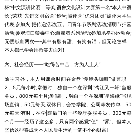
杯”中文演讲比赛二等奖;宿舍文化设计大赛第一名“本人中宿
长”;荣获“先进文明宿舍”称号;被评为“优秀团员”被评为学生
代表;参加火|把传递活动;五。四青年节系列活动;清明节扫墓
活动;参观海口禁毒中心;自愿者系列活动;参加系举办运动会;
无偿献血两次—–其中有酸有甜、有笑有泪，但无论怎样，
本人都已学会用微笑去面对!
六、社会经历——“吃得苦中苦，方为人上人”
除学习外，本人用课余时间在金盘“慢镜头咖啡”做兼职，
2、5元每小时;寒假时，独自一个在深圳“漓江又一轩”当服
务员，800元每个月;暑假时，独自一个在深圳“星海缘”当现
场直销，50元每天;双休日，会给学院、公司等发传单，50
元每天;有时，在学|院后门的一些餐厅妥服务员，300元每
个月——经历了这么多，只有两个感觉“值”、“累”。但本人
坚信这些将成为本人以后生活的一笔不小的财富!