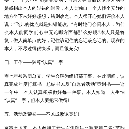
要”，一个人不可能是完美的，当别人在背后议论本人的不
是或指出本人的过错的时候，本人会独自一个人找个安静的
地方坐下来好好想想，错则改之。本人很开心她们评价本人
说：“飞儿的优点就是知错能改。”有时她们会问本人，为什
么本人能同学们心中无论哪方面都那么好呢?本人只是答
复，做人简单点的好，记住该记住的忘记该忘记的。现在的
本人，不尽过得很快乐，而且很充实!
四、工作——独尊“认真”二字
零七年被系团总支、学生会聘为组织部干事。在此期间，认
真完成年度打算书，总结书以及“自愿者活动”策划书——这
一年中，本人认真积极做好每一件事。本人知道，人生怕
“认真”二字，但本人要把它做得!
五、活动及荣誉——不以成败论英雄!
至零七以来，本人参加了新生军训演讲比赛获第二名;“艺韵