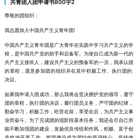
共青团入团申请书800字2
尊敬的团组织：
我志愿加入中国共产主义青年团!
中国共产主义青年团是广大青年在实践中学习共产主义的学
校，是中国共产党的助手和后备军。为使自己成为新一代的
共产主义接班人，建设共产主义的预备军的一员，我承认团
的章程，愿意参加团的组织并在其中积极工作、执行团的.
决议。
如果我申请入团成功，那么我将会坚决拥护党的领导，遵守
团的章程，执行团的决议，履行团员义务，严守团的纪律，
勤奋学习，积极工作，吃苦在前，享受在后，为共产主义事
业而奋斗。为了完成团的现阶段基本任务，我还会尽自己所
能不断加强团的建设，发扬优良传统和作风，积极、富于创
造性地开展工作，把团建设成为团结的坚强核心。坚持做