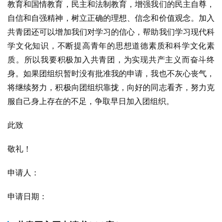
教育和国情教育，民主和法制教育，增强我们的民主自尊，
自信和自强精神，树立正确的理想、信念和价值观念。加入
共青团还可以增加我们对学习的信心，帮助我们学习现代科
学文化知识，不断提高青年的思想道德素质和科学文化素
质。所以我要积极加入共青团，为实现共产主义而奋斗终
身。如果团组织暂时没有批准我的申请，我也不灰心丧气，
将继续努力，积极向团组织靠拢，向好的同志看齐，努力克
服自己身上存在的不足，争取早日加入团组织。
此致
敬礼！
申请人：
申请日期：