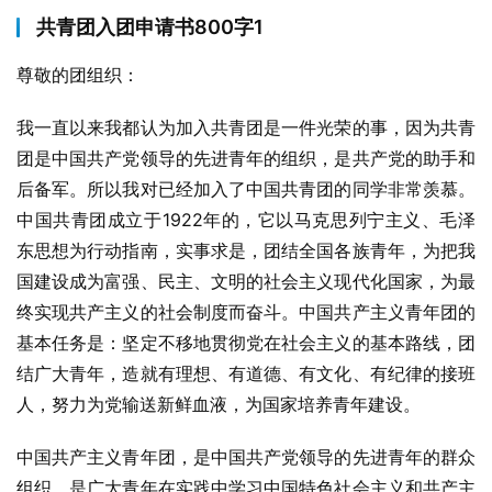
共青团入团申请书800字1
尊敬的团组织：
我一直以来我都认为加入共青团是一件光荣的事，因为共青
团是中国共产党领导的先进青年的组织，是共产党的助手和
后备军。所以我对已经加入了中国共青团的同学非常羡慕。
中国共青团成立于1922年的，它以马克思列宁主义、毛泽
东思想为行动指南，实事求是，团结全国各族青年，为把我
国建设成为富强、民主、文明的社会主义现代化国家，为最
终实现共产主义的社会制度而奋斗。中国共产主义青年团的
基本任务是：坚定不移地贯彻党在社会主义的基本路线，团
结广大青年，造就有理想、有道德、有文化、有纪律的接班
人，努力为党输送新鲜血液，为国家培养青年建设。
中国共产主义青年团，是中国共产党领导的先进青年的群众
组织，是广大青年在实践中学习中国特色社会主义和共产主