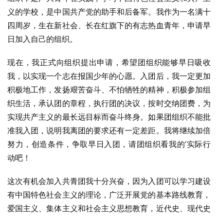
义的学校，是中国共产党的助手和后备军。我作为一名满十
四周岁，生在新社会、长在红旗下的有志热血青年，申请早
日加入自己的组织。
现在，我正式向组织提出申请，希望团组织能够早日吸收
我，以实现一个志在报国少年的心愿。入团后，我一定更加
积极地工作，发扬艰苦奋斗、不怕牺牲的精神，积极参加组
织生活，承认团的章程，执行团的决议，按时交纳团费，为
实现共产主义的最长远目标而奋斗终身。如果团组织不能批
准我入团，说明我离团的要求还有一定差距。我将继续加倍
努力，创造条件，争取早日入团，请团组织看我的’实际行
动吧！
这次有机会加入共青团我十分兴奋，因为入团可以学习建设
有中国特色社会主义的理论，广泛开展党的基本路线教育，
爱国主义、集体主义和社会主义思想教育，近代史、现代史