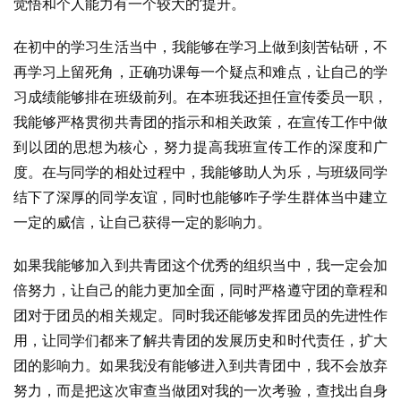
觉悟和个人能力有一个较大的’提升。
在初中的学习生活当中，我能够在学习上做到刻苦钻研，不
再学习上留死角，正确功课每一个疑点和难点，让自己的学
习成绩能够排在班级前列。在本班我还担任宣传委员一职，
我能够严格贯彻共青团的指示和相关政策，在宣传工作中做
到以团的思想为核心，努力提高我班宣传工作的深度和广
度。在与同学的相处过程中，我能够助人为乐，与班级同学
结下了深厚的同学友谊，同时也能够咋子学生群体当中建立
一定的威信，让自己获得一定的影响力。
如果我能够加入到共青团这个优秀的组织当中，我一定会加
倍努力，让自己的能力更加全面，同时严格遵守团的章程和
团对于团员的相关规定。同时我还能够发挥团员的先进性作
用，让同学们都来了解共青团的发展历史和时代责任，扩大
团的影响力。如果我没有能够进入到共青团中，我不会放弃
努力，而是把这次审查当做团对我的一次考验，查找出自身