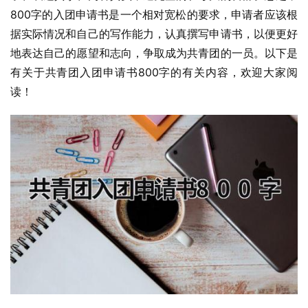
800字的入团申请书是一个相对宽松的要求，申请者应该根
据实际情况和自己的写作能力，认真撰写申请书，以便更好
地表达自己的愿望和志向，争取成为共青团的一员。以下是
有关于共青团入团申请书800字的有关内容，欢迎大家阅
读！