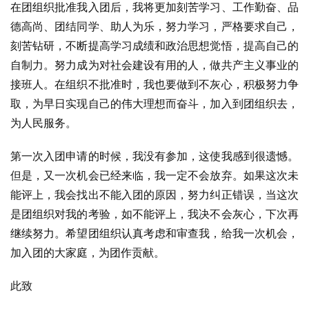
在团组织批准我入团后，我将更加刻苦学习、工作勤奋、品
德高尚、团结同学、助人为乐，努力学习，严格要求自己，
刻苦钻研，不断提高学习成绩和政治思想觉悟，提高自己的
自制力。努力成为对社会建设有用的人，做共产主义事业的
接班人。在组织不批准时，我也要做到不灰心，积极努力争
取，为早日实现自己的伟大理想而奋斗，加入到团组织去，
为人民服务。
第一次入团申请的时候，我没有参加，这使我感到很遗憾。
但是，又一次机会已经来临，我一定不会放弃。如果这次未
能评上，我会找出不能入团的原因，努力纠正错误，当这次
是团组织对我的考验，如不能评上，我决不会灰心，下次再
继续努力。希望团组织认真考虑和审查我，给我一次机会，
加入团的大家庭，为团作贡献。
此致