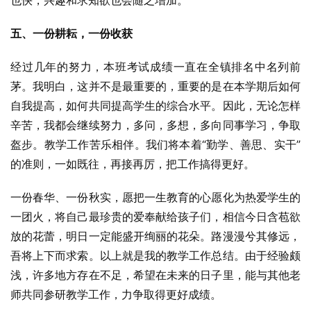
也快，兴趣和求知欲也会随之增加。
五、一份耕耘，一份收获
经过几年的努力，本班考试成绩一直在全镇排名中名列前
茅。我明白，这并不是最重要的，重要的是在本学期后如何
自我提高，如何共同提高学生的综合水平。因此，无论怎样
辛苦，我都会继续努力，多问，多想，多向同事学习，争取
盔步。教学工作苦乐相伴。我们将本着“勤学、善思、实干”
的准则，一如既往，再接再厉，把工作搞得更好。
一份春华、一份秋实，愿把一生教育的心愿化为热爱学生的
一团火，将自己最珍贵的爱奉献给孩子们，相信今日含苞欲
放的花蕾，明日一定能盛开绚丽的花朵。路漫漫兮其修远，
吾将上下而求索。以上就是我的教学工作总结。由于经验颇
浅，许多地方存在不足，希望在未来的日子里，能与其他老
师共同参研教学工作，力争取得更好成绩。