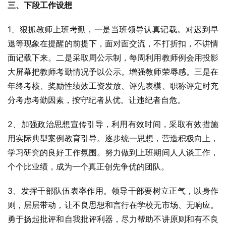
三、下段工作设想
1、狠抓教师上班考勤，一是当班领导认真记载。对迟到早
退等现象在提醒的前提下，面对面交流，不打折扣，不讲情
面记载下来。二是采取周公示制，每周利用教师例会用投影
大屏幕把教师考勤情况予以公示。增强教师荣辱感。三是在
年终考核、奖励性绩效工资发放、评先表模、职称评定时充
分考虑考勤因素，按守纪者从优。让违纪者自危。
2、加强政治思想宣传引导，利用有效时间，采取有效措施
用实际典型案例教育引导。逐步统一思想，营造积极向上，
学习研究的良好工作氛围。努力做到上班期间人人谈工作，
个个比业绩，成为一个真正创先争优的团队。
3、发挥干部队伍表率作用。领导干部要树立正气，以身作
则，层层带动，让不良思想和言行在学校无市场、无响应。
勇于扬起批评和自我批评利器，尽力帮助不讲原则和有不良