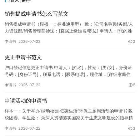
销售提成申请书怎么写范文
销售提成申请书（模板一：标准通用型） 致：[公司名称]财务部/人
力资源部/销售管理部抄送：[直属上级姓名/职位] 申请人：[您的姓
名]所属部门：[具体销售部门/分公司]岗位职称：[…
申请书
2026-07-22
3
更正申请书范文
户口登记信息更正申请书 申请人：[姓名]，性别：[男/女]，身份证
号码：[身份证号]，联系电话：[联系电话]，现住址：[详细家庭住
址]。 申请事项：请求贵所依法对申请人户口簿上的[…
申请书
2026-07-22
5
申请活动的申请书
样本一：关于举办“绿动校园·低碳生活”环保主题周活动的申请书 致
校团委、学生处： 为深入贯彻落实国家关于生态文明建设的指导精
神，增强广大同学的环保意识，倡导绿色、低碳、环保的生活方…
申请书
2026-07-22
3