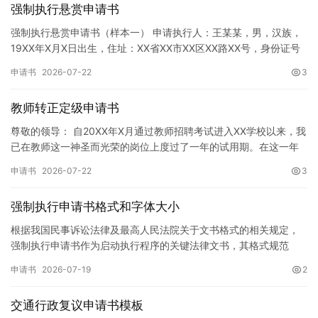
强制执行悬赏申请书
强制执行悬赏申请书（样本一） 申请执行人：王某某，男，汉族，
19XX年X月X日出生，住址：XX省XX市XX区XX路XX号，身份证号
码：XXXXXXXXXXXXXXXXXX，联系电话…
申请书
2026-07-22
3
教师转正定级申请书
尊敬的领导： 自20XX年X月通过教师招聘考试进入XX学校以来，我
已在教师这一神圣而光荣的岗位上度过了一年的试用期。在这一年
的见习期内，在学校领导的悉心关怀下，在同事们的热情帮助和…
申请书
2026-07-22
3
强制执行申请书格式和字体大小
根据我国民事诉讼法律及最高人民法院关于文书格式的相关规定，
强制执行申请书作为启动执行程序的关键法律文书，其格式规范
性、语言严谨性及要件完整性直接影响到法院的立案审核效率。 在
申请书
2026-07-19
2
纸张与…
交通行政复议申请书模板