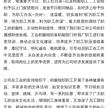
疾苦，每逢重大节日、职工红白喜~以及特困职工，工会组
织予以上门探望慰问，发放节日慰问物品，在经济上给予扶
助，为职工办实~办好~、送温暖。切实做到“权为职工所
用，情为职工所系，利为职工所谋”，最大限度的调动了职
工的积极性，主动性和创造性，增强了我们职工对公司的归
属感和使命感。工会积极组织各职能部门对我厂职工进行各
类培训，推动企业文化建设，培养提升了职工职业道德素
养，遵纪守法，明礼诚信，敬岗爱业。引导动员职工在工作
中见贤思齐，从自发走向自觉，不断提升自身的技能和素
养，取得岗位上的竞争优势，进而为公司经济发展提供了保
障。
公司在工会的宣传组织下，积极组织职工开展了各种健康有
益、丰富多彩的文体活动，如安全知识竞赛、节日联欢活
动、篮球、跳绳、乒乓球、等一系列比赛，即丰富了广大职
工的业余文化生活，增强职工身体素质，又加深了员工团结
互助，精诚协作的团队意识，增强了公司的凝聚力和向心