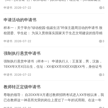
址]。 申请事项：请求贵所依法对申请人户口簿上的[…
申请书
2026-07-22
5
申请活动的申请书
样本一：关于举办“绿动校园·低碳生活”环保主题周活动的申请书 致
校团委、学生处： 为深入贯彻落实国家关于生态文明建设的指导精
神，增强广大同学的环保意识，倡导绿色、低碳、环保的生活方…
申请书
2026-07-22
3
强制执行悬赏申请书
强制执行悬赏申请书（样本一） 申请执行人：王某某，男，汉族，
19XX年X月X日出生，住址：XX省XX市XX区XX路XX号，身份证号
码：XXXXXXXXXXXXXXXXXX，联系电话…
申请书
2026-07-22
3
教师转正定级申请书
尊敬的领导： 自20XX年X月通过教师招聘考试进入XX学校以来，我
已在教师这一神圣而光荣的岗位上度过了一年的试用期。在这一年
的见习期内，在学校领导的悉心关怀下，在同事们的热情帮助和…