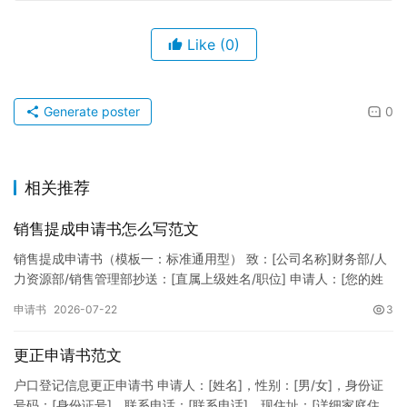
Like
(0)
Generate poster
0
相关推荐
销售提成申请书怎么写范文
销售提成申请书（模板一：标准通用型） 致：[公司名称]财务部/人
力资源部/销售管理部抄送：[直属上级姓名/职位] 申请人：[您的姓
名]所属部门：[具体销售部门/分公司]岗位职称：[…
申请书
2026-07-22
3
更正申请书范文
户口登记信息更正申请书 申请人：[姓名]，性别：[男/女]，身份证
号码：[身份证号]，联系电话：[联系电话]，现住址：[详细家庭住