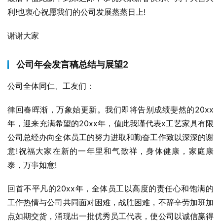
利!也衷心祝愿我们的公司发展蒸蒸日上!
谢谢大家
公司年会发言稿总结与展望2
公司全体同仁、工友们：
律回春晖渐，万象始更新。我们即将告别成绩斐然的20xx
年，迎来充满希望的20xx年，值此我谨代表x工艺家具有限
公司总经办向全体员工的努力进取和勤奋工作致以深深的谢
意!祝福大家在新的一年里和气致祥，身体健康，家庭康
泰，万事如意!
回首不平凡的20xx年，全体员工以高度的责任心和饱满的
工作热情与公司共同面对困难，战胜困难，不辞辛劳加班加
点如期交货，涌现出一批优秀员工代表，使公司以诚信赢得