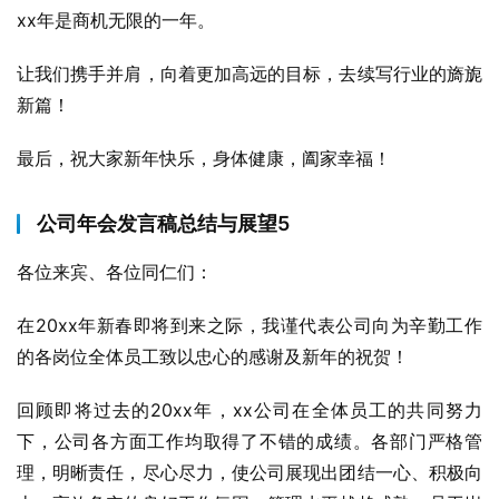
xx年是商机无限的一年。
让我们携手并肩，向着更加高远的目标，去续写行业的旖旎
新篇！
最后，祝大家新年快乐，身体健康，阖家幸福！
公司年会发言稿总结与展望5
各位来宾、各位同仁们：
在20xx年新春即将到来之际，我谨代表公司向为辛勤工作
的各岗位全体员工致以忠心的感谢及新年的祝贺！
回顾即将过去的20xx年，xx公司在全体员工的共同努力
下，公司各方面工作均取得了不错的成绩。各部门严格管
理，明晰责任，尽心尽力，使公司展现出团结一心、积极向