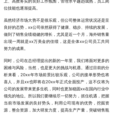
上、高效务实的良好工作氛围，管理水平越趋成熟，员工岗
位技能也逐渐提高。
虽然经济市场大势不是很乐观，但公司整体运营状况还是呈
良好的态势，xx公司依然获得了健康、稳步、持续的发展，
做到了销售业绩稳健的增长，尤其是近一个月，海外销售量
出现一周就是xx万美金的佳绩，这是全体xx公司员工共同
努力的成果。
同时，公司在总经理提出的新的一年里，我们将面对更多的
困难与风险，当然，也是更大的挑战与机遇。通过目前的分
析来看，20xx年市场前景比较乐观，公司的接单形势也将
喜人，并且xx也即将在20xx年正式全面投产，这不仅将为
公司的发展带来更多生机，同时也更加稳固xx在国内行业中
领先的地位。所以我们要继续尽一切努力，抓住机遇，把握
当前市场发展的良好势头，利用公司现有的优势，挖掘资
源，整合资源，加大研发力度，提高生产产量，突破销售瓶