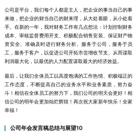
公司是平台，我们每个人都是主人，把企业的事当自己的事
来做，把企业的财当自己的财来理，从大处着眼，从小处着
手。在新的一年，我对财务工作有几点想法：计划控制财务
成本、审核监督费用开支、积极配合销售安装、保证财产物
资安全、准确及时进行财务分析。服务于公司，服务于员
工，服务于客户，以促进公司开拓市尝增收节支、从而谋取
利润最大化，以最优的人力配置谋取最大的经济效益。
最后，让我们全体员工以高度饱满的工作热情、积极端正的
工作态度，不断提高自己的业务水平和业务素质，努力奋
斗！相信在全体员工的努力下，我们公司的明天会更好！相
信公司的明年会更加灿烂辉煌！再次祝大家新年快乐！全家
幸福！
公司年会发言稿总结与展望10