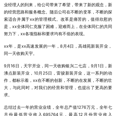
业经理人的到来，给公司带来了希望，带来了新的观念，新
的经营思路和服务概念。随后公司在不断的变革，不断的探
索适合并属于xx的管理模式。改革是痛苦的，值得欣慰的
是，xx全体同仁克服了困难，迎难而上，在全体同仁的共同
努力下，xx各项指标和要求均有不俗的表现。
xx年，是xx高速发展的一年，8月4日，高雄苑新装开业，
同一天收购天宇。
9月16日，天宇开业，同一天收购银兴二七店，9月1日，新
沸点新装开业，10月25日，雷骏新装开业，这一系列的动
作，都标示着，xx在不断的创新，不断的在发展，不断的壮
大，与此同时，对我们的经营和管理，也提出了更高的要
求。
总结过去一年的营业业绩，全年总产值1276万元，全年七
月份最低营业收入695764元，最高12月份营业收入