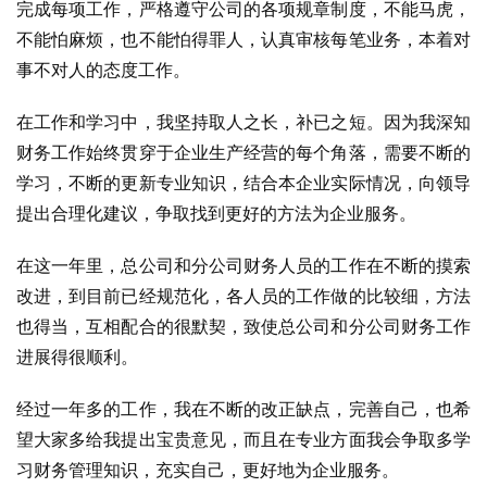
完成每项工作，严格遵守公司的各项规章制度，不能马虎，
不能怕麻烦，也不能怕得罪人，认真审核每笔业务，本着对
事不对人的态度工作。
在工作和学习中，我坚持取人之长，补已之短。因为我深知
财务工作始终贯穿于企业生产经营的每个角落，需要不断的
学习，不断的更新专业知识，结合本企业实际情况，向领导
提出合理化建议，争取找到更好的方法为企业服务。
在这一年里，总公司和分公司财务人员的工作在不断的摸索
改进，到目前已经规范化，各人员的工作做的比较细，方法
也得当，互相配合的很默契，致使总公司和分公司财务工作
进展得很顺利。
经过一年多的工作，我在不断的改正缺点，完善自己，也希
望大家多给我提出宝贵意见，而且在专业方面我会争取多学
习财务管理知识，充实自己，更好地为企业服务。