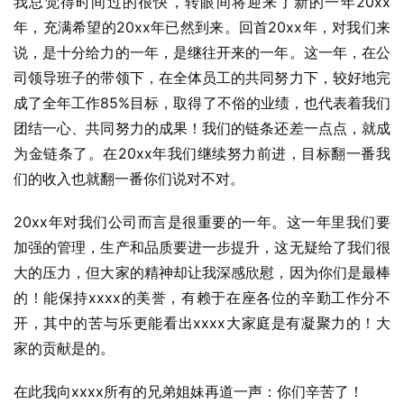
我总觉得时间过的很快，转眼间将迎来了新的一年20xx
年，充满希望的20xx年已然到来。回首20xx年，对我们来
说，是十分给力的一年，是继往开来的一年。这一年，在公
司领导班子的带领下，在全体员工的共同努力下，较好地完
成了全年工作85%目标，取得了不俗的业绩，也代表着我们
团结一心、共同努力的成果！我们的链条还差一点点，就成
为金链条了。在20xx年我们继续努力前进，目标翻一番我
们的收入也就翻一番你们说对不对。
20xx年对我们公司而言是很重要的一年。这一年里我们要
加强的管理，生产和品质要进一步提升，这无疑给了我们很
大的压力，但大家的精神却让我深感欣慰，因为你们是最棒
的！能保持xxxx的美誉，有赖于在座各位的辛勤工作分不
开，其中的苦与乐更能看出xxxx大家庭是有凝聚力的！大
家的贡献是的。
在此我向xxxx所有的兄弟姐妹再道一声：你们辛苦了！