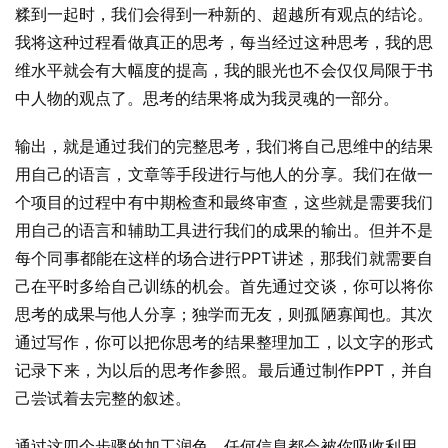
糅到一起时，我们会得到一种新的、超越所有观点的结论。
我将这种过程看做真正的思考，每当经过这种思考，我的思
维水平就会有大幅度的提高，我的眼光也不会仅仅局限于书
中人物的观点了。思考的结果将成为我灵魂的一部分。
输出，就是通过我们的完整思考，我们将自己思维中的结果
用自己的语言，文章等手段进行与他人的分享。我们在做一
个项目的过程中有中期检查和最终审查，这些就是需要我们
用自己的语言和辅助工具进行我们的成果的输出。但并不是
每个同事都能在这样的场合进行PPT讲述，那我们就需要自
己在平时多给自己训练的机会。首先通过交谈，你可以将你
思考的成果与他人分享；独学而无友，则孤陋寡闻也。其次
通过写作，你可以把你思考的结果整理加工，以文字的形式
记录下来，为以后的思考作参照。最后通过制作PPT，并自
己尝试着去完整的叙述。
通过这四个步骤的加工润色，任何信息都会被你吸收利用，