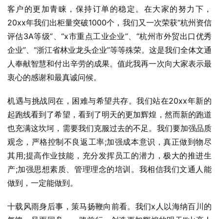
客户的更加青睐，保持订单的稳定。在大家的努力下，
20xx年我们出柜量突破1000个，我们又一次荣获“杭州资信
评估3A等级”、“x市重点工业企业”、“杭州市外贸出口优秀
企业”、“浙江省林业龙头企业”等等殊荣。这是我们全体文通
人奉献智慧和付出辛劳的成果。值此我再一次向大家表示最
衷心的感谢和最真诚问候。
机遇与挑战同在，困难与希望共存。我们站在20xx年新的
起跑线看到了希望，看到了明天的更加辉煌，然而新的跑道
也充满这坎坷，需要我们克服过去的不足。我们要加强品质
观念，严格控制不良返工率;加强成本意识，真正做到物尽
其用;提高作业技能，充分发挥员工的潜力，极大的推进生
产;加强思想素质、管理理念的培训。我相信我们文通人能
做到，一定能做到。
十载风雨身后事，策马扬鞭向前看。我们x人以海纳百川的