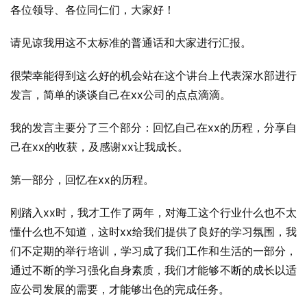
各位领导、各位同仁们，大家好！
请见谅我用这不太标准的普通话和大家进行汇报。
很荣幸能得到这么好的机会站在这个讲台上代表深水部进行
发言，简单的谈谈自己在xx公司的点点滴滴。
我的发言主要分了三个部分：回忆自己在xx的历程，分享自
己在xx的收获，及感谢xx让我成长。
第一部分，回忆在xx的历程。
刚踏入xx时，我才工作了两年，对海工这个行业什么也不太
懂什么也不知道，这时xx给我们提供了良好的学习氛围，我
们不定期的举行培训，学习成了我们工作和生活的一部分，
通过不断的学习强化自身素质，我们才能够不断的成长以适
应公司发展的需要，才能够出色的完成任务。