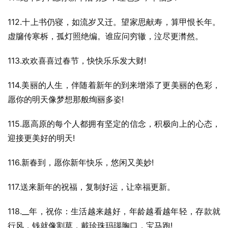
112.十上书仍寝，如流岁又迁。望家思献寿，算甲恨长年。
虚牖传寒柝，孤灯照绝编。谁应问穷辙，泣尽更潸然。
113.欢欢喜喜过春节，快快乐乐发大财!
114.美丽的人生，伴随着新年的到来增添了更美丽的色彩，
愿你的明天像梦想那般绚丽多姿!
115.愿高原的每个人都拥有坚定的信念，积极向上的心态，
迎接更美好的明天!
116.新春到，愿你新年快乐，悠闲又美妙!
117.送来新年的祝福，复制好运，让幸福更新。
118.__年，祝你：生活越来越好，年龄越看越年轻，存款就
行风，钱就像割草，戴珍珠玛瑙胸口，宝马跑!