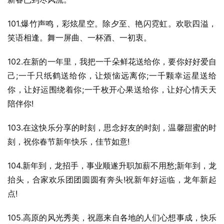
101.爆竹声鸣，彩炫星空。除夕至、艳闪霓虹。欢歌四溢，
笑语相逢。舞一屏曲、一杯酒、一初衷。
102.在新的一年里，我把一千朵鲜花送给你，要你好好爱自
己;一千只纸鹤送给你，让烦恼远离你;一千颗幸运星送给
你，让好运围绕着你;一千枚开心果送给你，让好心情天天
陪伴你!
103.在这快乐分享的时刻，思念好友的时刻，温馨甜蜜的时
刻，祝你春节新年快乐，佳节如意!
104.新年到，龙招手，事业顺遂升职加薪不用愁;新年到，龙
抬头，合家欢乐团团圆圆有奔头!祝新年好运临，龙年新起
点!
105.高原的风光秀美，祝愿来自各地的人们心想事成，快乐