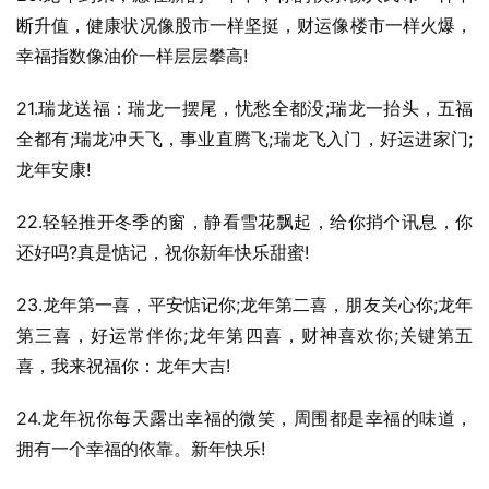
断升值，健康状况像股市一样坚挺，财运像楼市一样火爆，
幸福指数像油价一样层层攀高!
21.瑞龙送福：瑞龙一摆尾，忧愁全都没;瑞龙一抬头，五福
全都有;瑞龙冲天飞，事业直腾飞;瑞龙飞入门，好运进家门;
龙年安康!
22.轻轻推开冬季的窗，静看雪花飘起，给你捎个讯息，你
还好吗?真是惦记，祝你新年快乐甜蜜!
23.龙年第一喜，平安惦记你;龙年第二喜，朋友关心你;龙年
第三喜，好运常伴你;龙年第四喜，财神喜欢你;关键第五
喜，我来祝福你：龙年大吉!
24.龙年祝你每天露出幸福的微笑，周围都是幸福的味道，
拥有一个幸福的依靠。新年快乐!