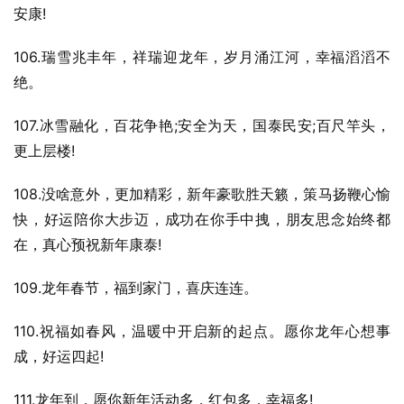
安康!
106.瑞雪兆丰年，祥瑞迎龙年，岁月涌江河，幸福滔滔不
绝。
107.冰雪融化，百花争艳;安全为天，国泰民安;百尺竿头，
更上层楼!
108.没啥意外，更加精彩，新年豪歌胜天籁，策马扬鞭心愉
快，好运陪你大步迈，成功在你手中拽，朋友思念始终都
在，真心预祝新年康泰!
109.龙年春节，福到家门，喜庆连连。
110.祝福如春风，温暖中开启新的起点。愿你龙年心想事
成，好运四起!
111.龙年到，愿你新年活动多，红包多，幸福多!