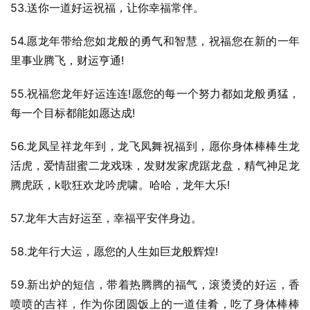
53.送你一道好运祝福，让你幸福常伴。
54.愿龙年带给您如龙般的勇气和智慧，祝福您在新的一年
里事业腾飞，财运亨通!
55.祝福您龙年好运连连!愿您的每一个努力都如龙般勇猛，
每一个目标都能如愿达成!
56.龙凤呈祥龙年到，龙飞凤舞祝福到，愿你身体棒棒生龙
活虎，爱情甜蜜二龙戏珠，发财发家虎踞龙盘，精气神足龙
腾虎跃，k歌狂欢龙吟虎啸。哈哈，龙年大乐!
57.龙年大吉好运至，幸福平安伴身边。
58.龙年行大运，愿您的人生如巨龙般辉煌!
59.新出炉的短信，带着热腾腾的福气，滚烫烫的好运，香
喷喷的吉祥，作为你团圆饭上的一道佳肴，吃了身体棒棒