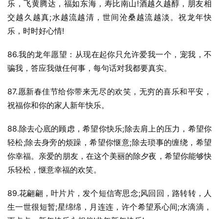
乐，飞黄腾达，福如东海，寿比南山!酒越久越醇，朋友相
交越久越真;水越流越清，世间沧桑越流越淡。祝龙年快
乐，时时好心情!
86.我的龙年愿望：从现在起你只允许爱我一个，宠我，不
骗我，答应我做任何事，每句话对我都要真实。
87.愿新春佳节给你带来无尽的欢笑，无穷的喜乐和平安，
祝福你和你的家人新年快乐。
88.除去心底的顾虑，希望你快乐;除去肩上的压力，希望你
轻松;除去身旁的烦躁，希望你惬意;除去琐事的缠绕，希望
你幸福。亲爱的朋友，在这个美丽的除夕夜，希望你能够快
乐轻松，惬意幸福的欢笑。
89.花翩翩，叶片片，发个短信寄思念;风回回，路转转，人
生一世很短暂;星绵绵，月连连，许个希望系心间;水滴滴，