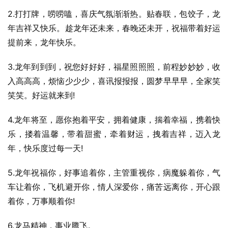
2.打打牌，唠唠嗑，喜庆气氛渐渐热。贴春联，包饺子，龙
年吉祥又快乐。趁龙年还未来，春晚还未开，祝福带着好运
提前来，龙年快乐。
3.龙年到到到，祝您好好好，福星照照照，前程妙妙妙，收
入高高高，烦恼少少少，喜讯报报报，圆梦早早早，全家笑
笑笑。好运就来到!
4.龙年将至，愿你抱着平安，拥着健康，揣着幸福，携着快
乐，搂着温馨，带着甜蜜，牵着财运，拽着吉祥，迈入龙
年，快乐度过每一天!
5.龙年祝福你，好事追着你，主管重视你，病魔躲着你，气
车让着你，飞机避开你，情人深爱你，痛苦远离你，开心跟
着你，万事顺着你!
6.龙马精神，事业腾飞。