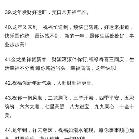
39.龙年发财好运旺，笑口常开福气长。
40.龙年又来到，祝福忙送到，烦恼已逃跑，好运来报道，
快乐围你绕，霉运找不到。新的一年，愿你生活处处好，事
业步步高!
41.金龙呈祥贺新春，财源滚滚伴你行;福禄寿喜三同庆，生
活幸福不分离;愿你鸿运当头，幸福满满，龙年快乐!
42.祝福你新年新气象，人旺财旺福更旺。
43.祝你一帆风顺，二龙腾飞，三羊开泰，四季平安，五彩
缤纷，六六大顺，七星高照，八方进宝，九九同心，十全十
美。
44.龙年到，祥云翻滚，祝福如潮水涌现。愿你事事顺心如
意，财源滚滚，龙马精神，一切顺利!