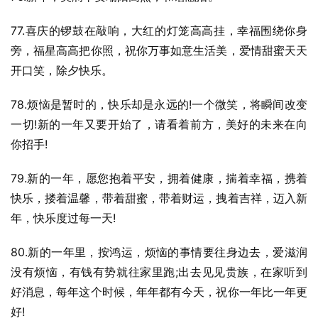
77.喜庆的锣鼓在敲响，大红的灯笼高高挂，幸福围绕你身
旁，福星高高把你照，祝你万事如意生活美，爱情甜蜜天天
开口笑，除夕快乐。
78.烦恼是暂时的，快乐却是永远的!一个微笑，将瞬间改变
一切!新的一年又要开始了，请看着前方，美好的未来在向
你招手!
79.新的一年，愿您抱着平安，拥着健康，揣着幸福，携着
快乐，搂着温馨，带着甜蜜，带着财运，拽着吉祥，迈入新
年，快乐度过每一天!
80.新的一年里，按鸿运，烦恼的事情要往身边去，爱滋润
没有烦恼，有钱有势就往家里跑;出去见见贵族，在家听到
好消息，每年这个时候，年年都有今天，祝你一年比一年更
好!