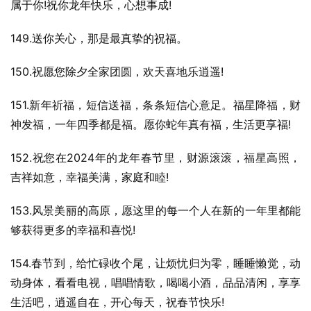
属于你!祝你龙年快乐，心想事成!
149.送你关心，那是最真挚的祝福。
150.祝愿您除夕全家团圆，欢天喜地乐逍遥!
151.新年祈福，短信送福，条条短信心意足。福星降福，财
神发福，一年四季都是福。愿你蛇年真有福，生活更享福!
152.祝您在2024年的龙年春节里，财源滚滚，福星高照，
吉祥如意，幸福美满，家庭和睦!
153.风景美丽的高原，愿这里的每一个人在新的一年里都能
够获得更多的幸福和喜悦!
154.春节到，给忙碌收个尾，让烦忧归为零，睡睡懒觉，动
动身体，看看电视，唱唱情歌，喝喝小酒，品品清闲，享享
生活吧，逍遥自在，开心每天，祝春节快乐!