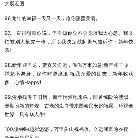
大展宏图!
96.龙年的幸福一天又一天，愿你甜蜜美满。
97.一直很想跟你说，但不知你会不会觉得我太心急。我又
怕被别人抢先一步，所以我决定鼓起勇气告诉你：新年快
乐!
98.新年迎吉龙，贺喜又送运，保你万事如意;新年兆丰收，
祥龙不离身，保你财源滚滚!祝我亲爱的朋友，新年收获
多，心情Happy!
99.沧桑残卷了旧历，新年悄然地来临，回首惊险的感慨，
更期盼新的辉煌。古老的生肖带来国泰民安的祝愿，环视全
世界，只有华人牛!
100.洪钟响起岁悠悠，万里关山祝福收。久远团圆除夕夜，
新春已到尽风流。