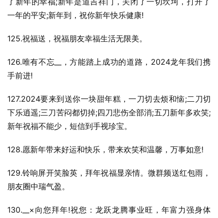
了新年的幸福;新年是道吉祥门，关闭了一切坎坷，打开了
一年的平安;新年到，祝你新年快乐健康!
125.祝福送，祝福朋友幸福生活无限美。
126.唯有不忘__，方能踏上成功的道路，2024龙年我们携
手前进!
127.2024要来到送你一块甜年糕，一刀切去烦和恼;二刀切
下乐逍遥;三刀苦闷都切掉;四刀悲伤全部消;五刀新年多欢笑;
新年祝福不能少，短信到手视珍宝。
128.愿新年带来好运和快乐，带来欢笑和温馨，万事如意!
129.铃响屏开笑脸英，拜年祝福显亲情。微群频送红包雨，
朋友圈中瑞气盈。
130.__×向您拜年!祝您：龙跃龙腾事业旺，年富力强身体