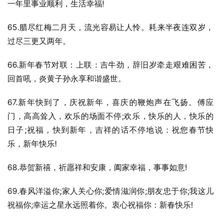
一年里事业顺利，生活幸福!
65.腊尽红梅二月天，流光容易让人怜。耗来半夜连双岁，
过尽三更又两年。
66.新年春节对联：上联：吉牛劲，辞旧岁牵走艰难困苦，
回首吼，炎黄子孙永享和谐盛世。
67.新年快到了，庆祝新年，喜庆的鞭炮声在飞扬。傅应
门，高高耸入，欢乐的场面不停;欢乐，快乐的人，快乐的
日子;祝福，快到新年，吉祥的话不停地说：祝您春节快
乐，新年快乐!
68.恭贺新禧，祈愿祥和安康，阖家幸福，事事如意!
69.春风洋溢你;家人关心你;爱情滋润你;朋友忠于你;我这儿
祝福你;幸运之星永远照着你。衷心祝福你：新春快乐!