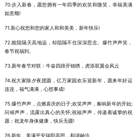
70.步入新春，愿您拥有一年四季的欢笑和微笑，幸福美满
如意顺!
71.衷心祝您和您的家人和和美美，新年快乐!
72.能阻隔天高地远，却阻隔不住深深思念。爆竹声声笑，
春节祝福到。
73.新年春节对联：牛奋四蹄开锦绣，虎添双翼会风云
74.祝大家除夕夜团圆，亿万家园欢乐迎新年，愿来年好运
连连，福气满满，心想事成!
75.爆竹声声，点燃喜庆的日子;欢笑声声，奏响新年的开始;
问候声声，流露出真心的关怀;祝福声声，传递着诚挚的祝
愿：祝龙年身体健康，快乐无疆!
76.新年，美满平安瑞阳高照，和谐融洽。