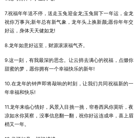
7.祝福年年送不停，送走玉兔迎金龙;玉兔留下一年运，金龙
祝你万事兴;新年总有新气象，龙年头上换新颜;愿你年年交
好运，身体天天健如龙!
8.龙年如意好运至，财源滚滚福气齐。
9.这一刻，有我最深的思念。让云捎去满心的祝福，点缀你
甜蜜的梦，愿你拥有一个幸福快乐的新年!
10.在龙年的钟声即将敲响的时刻，让我们共同祝福新的一
年幸福和快乐!
11.龙年来临心情好，风景入目挑一挑，帘卷西风你莫听，夜
凉如水你莫察，没事信息翻一翻，祝你好运连成串，喜上眉
梢又一年。