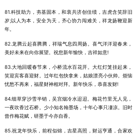
81.科技助力，夯基固本，和衷共济创佳绩，吉虎含笑辞旧
岁;以人为本，安全为天，齐心协力闯难关，祥龙扬鞭迎新
年。
82.龙腾云起喜腾腾，祥瑞气息四周扬。喜气洋洋迎春来，
美好未来在向你展望。祝您新年愉快，吉祥如意!
83.大地回暖春节来，小桥流水百花开。大红灯笼挂起来，
笑迎宾客喜迎财。过年红包快拿来，姑娘漂亮小伙帅。烦恼
忧愁不再来，福星财神相对拜。新年快乐，恭喜发财!
84.细草穿沙雪半销，吴宫烟冷水迢迢。梅花竹里无人见，
一夜吹香过石桥。少小知名翰墨场，十年心事只凄凉。旧时
曾作梅花赋，研墨于今亦自香。
85.祝龙年快乐，前程似锦，吉星高照，财运亨通，合家欢