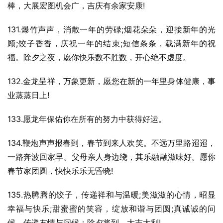
棒，大展宏图机会广，吉庆有余家安康!
131.爆竹声声，消散一年的劳碌;烟花朵朵，迎接新年的光
顾;饺子香香，庆祝一年的结束;短信条条，载满新年的祝
福。除夕之夜，愿你快乐数不胜数，开心绝不虚度。
132.金龙呈祥，万象更新，愿您在新的一年里身体健康，事
业蒸蒸日上!
133.愿龙年保佑你在所有的努力中获得好运。
134.鞭炮声声报春到，春节到来人欢笑。不远万里路迢迢，
一路奔波回家早。父母亲人身边绕，其乐融融滋味好。愿你
春节家团圆，快快乐乐无昏晓!
135.热腾腾的饺子，传递祥和与温暖;美滋滋的心情，昭显
幸福与快乐;甜蜜蜜的笑容，绽放和谐与团圆;真诚诚的问
候，传递友情与问候：除夕将到，大吉大利!