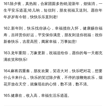
161.除夕夜，真热闹，合家团圆多热销;迎新年，烦恼消，一
生平安乐逍遥;铃儿响，短信到，朋友祝福又送到。愿你年
年岁岁有今朝，快快乐乐直到老!
162.新年到，快乐找你谈心，幸福揽你入怀，健康赐你福
寿，吉祥赏你好运，平安保你满意，朋友则送你祝福：祝你
新春快乐，吉星高照，阖家幸福，万事如意!
163.龙年重阳，万象更新，祝福送给你，愿你的每一天都充
满欢笑和快乐!
164.麻将四重奏，朋友欢聚，笑语大对，快乐吧对花，想要
什么卡来什么，快乐的笑过除夕夜，不停的放鞭炮欢乐，烟
花开放在天空，就像现在的心情，数不清，数不清。
165.健康在，收入高，幸福生活乐逍遥。