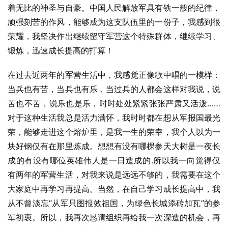
着无比的神圣与自豪。中国人民解放军具有铁一般的纪律，
顽强刻苦的作风，能够成为这支队伍里的一份子，我感到很
荣耀，我坚决作出继续留守军营这个特殊群体，继续学习、
锻炼，迅速成长提高的打算！
在过去近两年的军营生活中，我感觉正像歌中唱的一模样：
当兵也有苦，当兵也有乐，当过兵的人都会这样对我说，说
苦也不苦，说乐也是乐，时时处处紧紧张张严肃又活泼……
对于这种生活我总是活力满怀，我时时都在想从军报国最光
荣，能够走进这个熔炉里，是我一生的荣幸，我个人以为一
块好钢仅有在那里炼成。想想有没有哪棵参天大树是一夜长
成的有没有哪位英雄伟人是一日造成的.所以我一向觉得仅
有两年的军营生活，对我来说是远远不够的，我需要在这个
大家庭中再学习再提高。当然，在自己学习成长提高中，我
从不曾淡忘“从军只图报效祖国，为绿色长城添砖加瓦”的参
军初衷。所以，我再次恳请组织再给我一次深造的机会，再