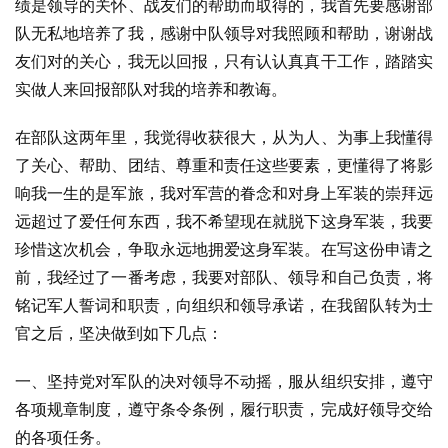
绩是领导的关怀、战友们的帮助而取得的，我首先要感谢部
队无私地培养了我，感谢中队领导对我照顾和帮助，谢谢战
友们对的关心，我无以回报，只有认认真真干工作，踏踏实
实做人来回报部队对我的培养和教诲。
在部队这两年里，我觉得收获很大，从为人、为事上我懂得
了关心、帮助、团结、尊重和责任这些要素，更懂得了将影
响我一生的是军旅，我对军营的眷念和对身上军装的崇拜远
远超过了爱任何东西，我不希望现在就脱下这身军装，我要
珍惜这次机会，争取永远地拥爱这身军装。在写这份申请之
前，我经过了一番考虑，我要对部队、领导和自己负责，将
铭记军人誓词和职责，向组织和领导承诺，在我留队转为士
官之后，坚决做到如下几点：
一、坚持党对军队的决对领导不动摇，服从组织安排，遵守
各项规章制度，遵守条令条例，履行职责，完成好领导交给
的各项任务。