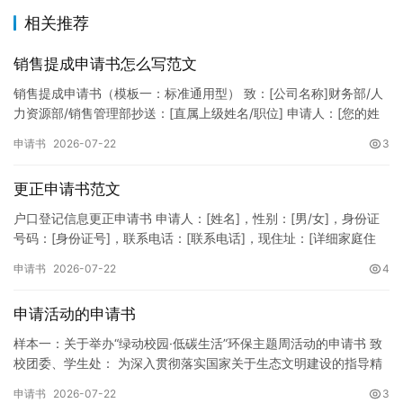
相关推荐
销售提成申请书怎么写范文
销售提成申请书（模板一：标准通用型） 致：[公司名称]财务部/人
力资源部/销售管理部抄送：[直属上级姓名/职位] 申请人：[您的姓
名]所属部门：[具体销售部门/分公司]岗位职称：[…
申请书
2026-07-22
3
更正申请书范文
户口登记信息更正申请书 申请人：[姓名]，性别：[男/女]，身份证
号码：[身份证号]，联系电话：[联系电话]，现住址：[详细家庭住
址]。 申请事项：请求贵所依法对申请人户口簿上的[…
申请书
2026-07-22
4
申请活动的申请书
样本一：关于举办“绿动校园·低碳生活”环保主题周活动的申请书 致
校团委、学生处： 为深入贯彻落实国家关于生态文明建设的指导精
神，增强广大同学的环保意识，倡导绿色、低碳、环保的生活方…
申请书
2026-07-22
3