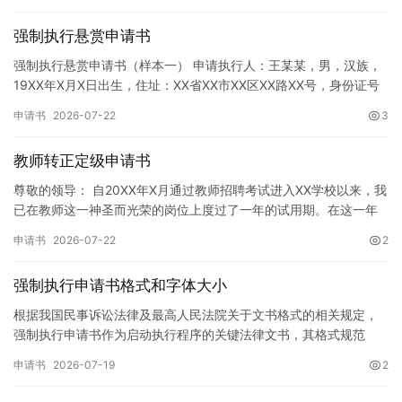
强制执行悬赏申请书
强制执行悬赏申请书（样本一） 申请执行人：王某某，男，汉族，
19XX年X月X日出生，住址：XX省XX市XX区XX路XX号，身份证号
码：XXXXXXXXXXXXXXXXXX，联系电话…
申请书
2026-07-22
3
教师转正定级申请书
尊敬的领导： 自20XX年X月通过教师招聘考试进入XX学校以来，我
已在教师这一神圣而光荣的岗位上度过了一年的试用期。在这一年
的见习期内，在学校领导的悉心关怀下，在同事们的热情帮助和…
申请书
2026-07-22
2
强制执行申请书格式和字体大小
根据我国民事诉讼法律及最高人民法院关于文书格式的相关规定，
强制执行申请书作为启动执行程序的关键法律文书，其格式规范
性、语言严谨性及要件完整性直接影响到法院的立案审核效率。 在
申请书
2026-07-19
2
纸张与…