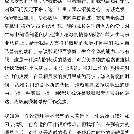
放飞梦想的平台，让我磨砺、催我前行。而我也最后在销售
内勤部门安定下来，这十年里，我以滚烫之心、赤诚之爱、
恪守职业准则，尽心履职。被同事首肯过、被领导褒奖过、
更戴过“模范党员”的大红花。我的成长关乎所有人的爱，对
生命中知遇知恩的人充满了感激的情愫!感谢在我人生与事
业旅途上，给予我巨大支持和鼓励的领导和同事们!我为自
己曾有的幼稚、错误和局限而懊悔，生命个体的能力非常有
限，这是一种深刻的悲观的基础。对完美事物的追索更难以
让我做到对个人满意、令公司满意。当对工作的`热情与对
企业的热爱，在日积月累的岁月里成为习惯，渗入骨髓的时
候，我难以用割舍不断的悲怆，清晰地阐述挣脱职业的缘
由。“换一种磨砺、换一种活法”或许是我默默无语最好的表
达。离职前我将做好工作交接。
我知道，在经济环境不景气的大背景下，生活压力锋利如
刀，找到一份合适的工作很难很难。但我相信，在强有力的
调整之后，对生活最赤诚的渴望，会使我在时空的流转里找