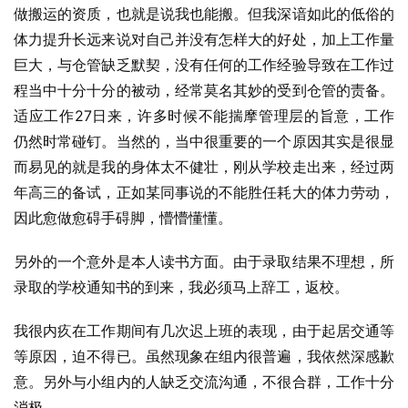
做搬运的资质，也就是说我也能搬。但我深谙如此的低俗的
体力提升长远来说对自己并没有怎样大的好处，加上工作量
巨大，与仓管缺乏默契，没有任何的工作经验导致在工作过
程当中十分十分的被动，经常莫名其妙的受到仓管的责备。
适应工作27日来，许多时候不能揣摩管理层的旨意，工作
仍然时常碰钉。当然的，当中很重要的一个原因其实是很显
而易见的就是我的身体太不健壮，刚从学校走出来，经过两
年高三的备试，正如某同事说的不能胜任耗大的体力劳动，
因此愈做愈碍手碍脚，懵懵懂懂。
另外的一个意外是本人读书方面。由于录取结果不理想，所
录取的学校通知书的到来，我必须马上辞工，返校。
我很内疚在工作期间有几次迟上班的表现，由于起居交通等
等原因，迫不得已。虽然现象在组内很普遍，我依然深感歉
意。另外与小组内的人缺乏交流沟通，不很合群，工作十分
消极。