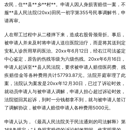
农民，住**县**乡**村**。申请人因人身损害赔偿一案，不
服**县人民法院(20xx)田民一初字第355号民事调解书，申
请再审。
人在帮工过程中从二楼摔下来，造成右股骨颈骨折。事后，
被申请人并未及时将申请人送往医院治疗，而是将其送到定
安私人诊所用草药医治。20xx年6月12日，经右江司法鉴定
中心鉴定，原告的伤残等级为六级伤残。20xx年6月16日，
申请人起诉至**县人民法院，要求被申请人赔偿医药费、残
疾赔偿金等各种费用共计57793.87元。法院开庭审理了此
案，法院认为案发是20xx年12月30日，已过了诉讼时效，
就动员申请人与被申请人调解，申请人担心超过诉讼时效，
法院驳回其起诉，到时一分钱都拿不到，就与被申请人签订
了调解协议，被申请人赔偿申请人各种费用5000元。
申请人认为，《最高人民法院关于民法通则的司法解释》第
168条规定：“人身损害赔偿的诉讼时效期间，伤害明显的，