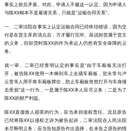
事实上前后矛盾。对此，申请人不服这一认定。因为申请人
与陈XX根本不是雇请关系，只能是“运输合同关系”。
一、二审法院在事实上认定运输合同已经终结错误，因为交
付是在货主库房清点后，方才履行完毕。虽说卸货属于货主
的义务，但卸货时陈XX的作为承运人仍然有安全保障的义
务。
就一审、二审已经查明认定的事实是“由于车厢板无法打
开，被告陈XX使用一木棒到车上去撬车厢板，贺永常与卢
云贵等人用手将车厢板撑住，防止车厢板突然打开与车身撞
击受损”这一行为，一是属于陈XX本人应尽义务；二是为了
陈XX的财产利益。
陈XX直接致人损害的行为，应当承担侵权责任。况且原告
已经将陈XX以侵权之诉为被告起诉，二审法院在人民法院
未尽释明义务，应当告知原告作出选择，在未告之原告的情