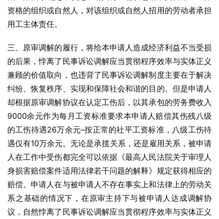
资格的组织或自然人，对该组织或自然人招用的劳动者承担
用工主体责任。
三、原审调解的履行，将给本申请人造成经济利益不当受损
的后果，悖离了民事诉讼调解应当贯彻程序效率与实体正义
兼顾的价值取向，也违背了民事诉讼调解制度主要在于解决
纠纷、恢复秩序、实现和保障社会和谐的目的。但是申请人
却根据原审调解协议在认定工伤后，以其承包的劳务费收入
9000余元作为每月工资标准要求本申请人赔偿其伤残八级
的工伤待遇26万余元–按正常的社平工资标准，八级工伤待
遇仅有10万余元。无论是承揽关系，还是雇用关系，被申请
人在工作中受伤都完全可以依据《最高人民法院关于审理人
身损害赔偿案件适用法律若干问题的解释》规定获得相应的
赔偿。申请人在与被申请人不存在事实上和法律上的劳动关
系之基础的情况下，在原审主持下与被申请人达成调解协
议，自然悖离了民事诉讼调解应当贯彻程序效率与实体正义