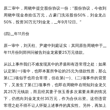
原二审中，周晓申提交股份协议一份：“股份协议，今收到
周晓申现金叁拾伍万元，占豪门洗浴股份50%，刘金龙占
50%，投资30万元?刘金龙，__年9月12日。”
(四)__年11月份
原一审中，刘天柱、尹建中到庭证实：其同原告周晓申于__
年11月份到郑州问被告刘金龙索要25万元借款。
从以上事件我们不难发现其中的矛盾和有违常理之处：如果
认定第(一)项中，也即本案所争讼的25元为借款性质，那么
第(二)项似乎也符合常理，但在第(一)、(二)项事件的背景
下，又发生了第(三)项事件，也即在周晓申在明知刘金龙欠
其25万元钱款，而且经其妻子张玉香多次索要未果的情况
下，仍然向刘金龙支付35万元，作为合伙出资。这些违背
常理之处不得不让人怀疑上述事件的真实性。另外，再加上