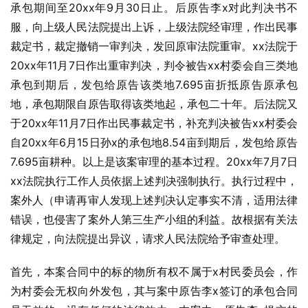
承包期间至20xx年9月30日止。后原告李x对此判决书不
服，向上级人民法院提出上诉，上级法院经审理，作出民事
裁定书，裁定撤销一审判决，发回原审法院重审。xx法院于
20xx年11月7日作出重审判决，判令被告xx村委会自三类地
承包到期后，发包给原告该类地7.695亩折抵原告原承包
地，承包期限自原告取得该类地起，承包二十年。后法院又
于20xx年11月7日作出民事裁定书，补充判决被告xx村委会
自20xx年6月15日孙x的承包地8.54亩到期后，发包给原告
7.695亩耕种。以上是该案审理的基本过程。20xx年7月7日
xx法院执行工作人员依据上述判决强制执行。执行过程中，
案外人（申请再审人发现上述判决认定事实不清，适用法律
错误，也侵害了案外人第三生产小组的利益。故根据有关法
律规定，向法院提出异议，请求人民法院给予审查处理。
首先，本案合同中的标的物所有权不属于x村民委员会，作
为村委会无权向外发包，其与案中原告李x签订的承包合同