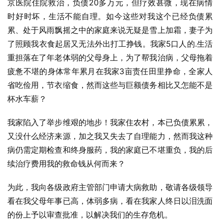
京医院住院救治，负债20多万元，但疗效甚微，现在病情
时好时坏，生活不能自理。如今这些对我这个已经负债累
累、处于风雨飘摇之中的家庭来说无疑是雪上加霜，妻子为
了照顾我衣食起居又无法外出打工挣钱。我家5口人的.生活
重担落在了年老体弱的父母身上，为了帮我治病，父母拖着
疲惫不堪的身体常年累月在我家3亩责任田里挣命，全家人
省吃俭用，节衣缩食，然而这些与巨额债务相比又怎能不是
杯水车薪？
我家陷入了举步维艰的地步！我家住农村，本已负债累累，
又没什么经济来源，加之我又失去了自理能力，然而我这种
病仍需定期检查和终身服药，我的家庭已不堪重负，我的后
续治疗费用我的救命钱从何而来？
为此，我向各级政府主管部门申请大病救助，敬请各级领导
看在我父母年事已高，体弱多病，看在我家人终日以泪洗面
的份上予以审查批准，以解决我们的生存危机。