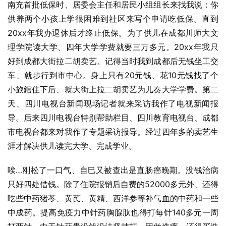
南充首批低保时、居委会主任和居民小组组长来找我说：你
供养两个小孩上学很困难到社区来写个申请吃低保。直到
20xx年我办退休后才终止低保。为了供儿在成都川师大文
理学院读大学、四年大学学费就要三万多元。20xx年我只
好到成都大街拉二胡卖艺。记得当时我到成都后无钱坐工交
车、就步行到市中心。身上只有20元钱、花10元钱找了个
小旅錧住下后、就大街上拉二胡卖艺为儿奏大学学费。第二
天、四川电视台新闻现场记者就来采访我作了电视新闻报
导。后来四川电视台特别帮助栏目、四川教育电视台、成都
市电视台都来对我作了专题采访报导。经过四年多的卖艺生
涯才解决供儿读完大学、完成学业。
唉…刚松了一口气、自巳又被查出是直肠癌晚期。没钱治病
只好四处借钱。除了住院报销后自费的52000多元外、还得
吃些中药猪苓、黄芪、黄精、西洋参等补气血的中药和一些
中成药。提高免疫力中针药胸腺肽也得打每针140多元一周