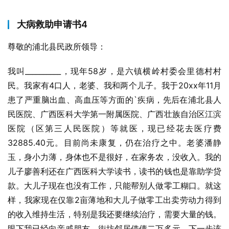
大病救助申请书4
尊敬的浦北县民政所领导：
我叫__________，现年58岁，是六镇横岭村委会里德村村
民。我家有4口人，老婆、我和两个儿子。我于20xx年11月
患了严重脑出血、高血压等方面的`疾病，先后在浦北县人
民医院、广西医科大学第一附属医院、广西壮族自治区江滨
医院（区第三人民医院）等就医，现已经花去医疗费
32885.40元。目前尚未康复，仍在治疗之中。老婆潘静
玉，身小力薄，身体也不是很好，在家务农，没收入。我的
儿子廖善利还在广西医科大学读书，读书的钱也是靠助学贷
款。大儿子现在也没有工作，只能帮别人做零工糊口。就这
样，我家现在仅靠2亩薄地和大儿子做零工出卖劳动力得到
的收入维持生活，特别是我还要继续治疗，需要大量的钱。
眼下我已经向亲戚朋友、街坊邻居借债二万多元。下一步该