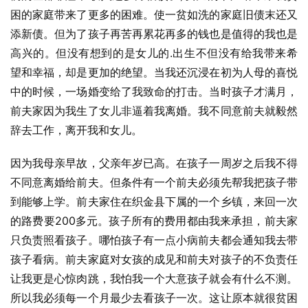
困的家庭带来了更多的困难。使一贫如洗的家庭旧债末还又
添新债。但为了孩子再苦再累花再多的钱也是值得的我也是
高兴的。但没有想到的是女儿的.出生不但没有给我带来希
望和幸福，却是更加的绝望。当我还沉浸在初为人母的喜悦
中的时候，一场婚变给了我致命的打击。当时孩子才满月，
前夫家因为我生了女儿非逼着我离婚。我不同意前夫就毅然
辞去工作，离开我和女儿。
因为我母亲早故，父亲年岁已高。在孩子一周岁之后我不得
不同意离婚给前夫。但条件有一个前夫必须先帮我把孩子带
到能够上学。前夫家住在织金县下属的一个乡镇，来回一次
的路费要200多元。孩子所有的费用都由我来承担，前夫家
只负责照看孩子。哪怕孩子有一点小病前夫都会通知我去带
孩子看病。前夫家庭对女孩的成见和前夫对孩子的不负责任
让我更是心惊肉跳，我怕我一个大意孩子就会有什么不测。
所以我必须每一个月最少去看孩子一次。这让原本就很贫困