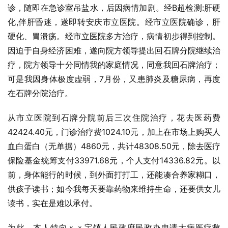
诊，随即在急诊室吊盐水，后因病情加剧。经B超检测:肝硬
化,伴肝昏迷，遂即转安庆市立医院。经市立医院确诊，肝
硬化、胃溃疡。经市立医院多方治疗，病情初步得到控制。
因迫于自身经济困难，遂向院方领导提出回石牌分院继续治
疗，院方领导十分同情我的家庭情况，同意我回石牌治疗；
可是我因身体极度虚弱，7月份，又患肺炎及糖尿病，再度
在石牌分院治疗。
从市立医院到石牌分院前后三次住院治疗，花去医药费
42424.40元，门诊治疗费1024.10元，加上在市场上购买人
血白蛋白（无单据）4860元，共计48308.50元，除去医疗
保险基金统筹支付33971.68元，个人支付14336.82元。以
前，身体能行的时候，到外面打打工，还能凑合养家糊口，
供孩子读书；如今我每天要靠药物来维持生命，还要供女儿
读书，实在是难以承付。
为此，本人特向ｘｘ宝镇人民政府民政办申请大病医疗救