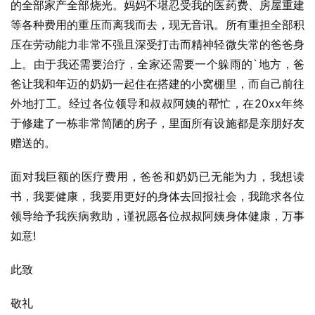
的全部家产全部烧光。妈妈不堪忍受我的医药费、房屋重建
等各种费用的重压而离我而去，现无音讯。所有重担全部积
压在劳动能力非常不强且深受打击而精神轻微失常的爸爸身
上。由于我还需要治疗，全家还需要一个躲雨的`地方，爸
爸让我和年迈的奶奶一起住在搭建的小窝棚里，而自己前往
外地打工。经过各位领导和叔叔阿姨的帮忙，在20xx年终
于修建了一栋非常简陋的房子，里面所有设施都是亲朋好友
赠送的。
面对我巨额的医疗费用，爸爸和奶奶已无能为力，我想读
书，我要健康，我要用更好的身体去回报社会，我跪求各位
领导给予我疾病救助，谨祝愿各位叔叔阿姨身体健康，万事
如意!
此致
敬礼