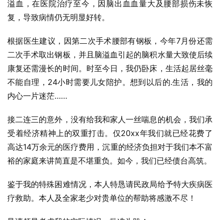
溢血，在医院治疗至今，因脑出血血量大及腰部损伤未恢
复，导致病情仍无明显好转。
根据医生建议，因第二次手术腰部有钢板，今年7月份还需
二次手术取出钢板，并且脑溢血引起的脑积水量大致使后续
康复还需漫长的时间。时至今日，我仍卧床，生活起居丝毫
不能自理，24小时需要儿女陪护。想到以后的.生活，我的
内心一片迷茫……
接二连三的意外，没有给我和家人一丝喘息的机会，我们承
受着经济精神上的双重打击。仅20xx年我们就已经花费了
高达14万余元的医疗费用，沉重的经济负担对于我们本不富
裕的家庭来讲简直是不堪重负。如今，我们已经债台高筑。
鉴于我的特殊困难情况，本人特恳请民政局给予特大疾病医
疗救助。本人及全家老少对贵单位的帮助将感激不尽！