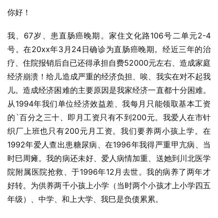
你好！
我、67岁、患直肠癌晚期。家住文化路106号二单元2-4
号。在20xx年3月24日确诊为直肠癌晚期。经近三年的治
疗、住院报销后自已还得承担自费52000元左右、造成家庭
经济崩溃！给儿造成严重的经济负担、唉、我实在对不起我
儿。造成经济困难的主要原因是我家经济一直都十分困难。
从1994年我们单位经济效益差、我每月只能领取基本工资
的`百分之三十、即月工资只有不到200元。我爱人在市针
织厂上班也只有200元月工资。我们要养两小孩上学。在
1992年爱人查出患糖尿病、在1996年我得严重甲亢病、当
时巳周瘫。我的病还未好、爱人病情加重、送她到川北医学
院附属医院抢救、于1996年12月去世。我的病养了两年才
好转。为供养两千小孩上小学（当时两个小孩才上小学四五
年级）、中学、和上大学、我巳是负债累累。