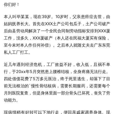
你们好！
本人叫毕某某，现在39岁。10岁时，父亲患癌症去世，由
姑妈抚养长大。首先在XXX土产公司包瓜子，土产公司破产
后由县劳动局解决了一个全民合同制劳动指标安排到XXX厦
工作，没多久，XXX厦破产（本人还在民福大厦买有保险，
至今未对本人作任何补偿）。之后本人就随丈夫去广东东莞
私人工厂打工。
近几年遇到经济危机，工厂效益不好，收入低，且祸不单
行，于20xx年5月突然患上腰椎结核，全身疼痛无法行走。
四处借债花费了5万多元医治，终于死里逃生，却落下了目
前无法根治的`慢性骨结核病，需要长期服药，还需要每个
月到医院复查，但是身体里面一部分骨头已坏死，丧失了劳
动能力。
现病情稍有好转可以下地行走，便回亲戚家调养身体。现