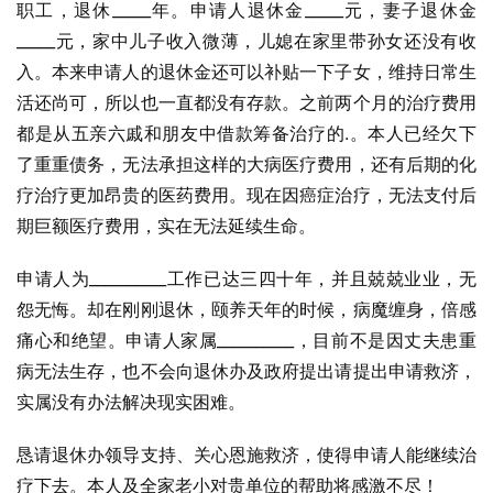
职工，退休_____年。申请人退休金_____元，妻子退休金
_____元，家中儿子收入微薄，儿媳在家里带孙女还没有收
入。本来申请人的退休金还可以补贴一下子女，维持日常生
活还尚可，所以也一直都没有存款。之前两个月的治疗费用
都是从五亲六戚和朋友中借款筹备治疗的.。本人已经欠下
了重重债务，无法承担这样的大病医疗费用，还有后期的化
疗治疗更加昂贵的医药费用。现在因癌症治疗，无法支付后
期巨额医疗费用，实在无法延续生命。
申请人为__________工作已达三四十年，并且兢兢业业，无
怨无悔。却在刚刚退休，颐养天年的时候，病魔缠身，倍感
痛心和绝望。申请人家属__________，目前不是因丈夫患重
病无法生存，也不会向退休办及政府提出请提出申请救济，
实属没有办法解决现实困难。
恳请退休办领导支持、关心恩施救济，使得申请人能继续治
疗下去。本人及全家老小对贵单位的帮助将感激不尽！