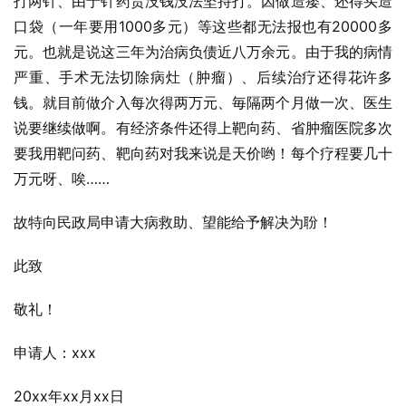
打两针、由于针药贵没钱没法坚持打。因做造瘘、还得买造
口袋（一年要用1000多元）等这些都无法报也有20000多
元。也就是说这三年为治病负债近八万余元。由于我的病情
严重、手术无法切除病灶（肿瘤）、后续治疗还得花许多
钱。就目前做介入每次得两万元、毎隔两个月做一次、医生
说要继续做啊。有经济条件还得上靶向药、省肿瘤医院多次
要我用靶问药、靶向药对我来说是天价哟！每个疗程要几十
万元呀、唉……
故特向民政局申请大病救助、望能给予解决为聁！
此致
敬礼！
申请人：xxx
20xx年xx月xx日