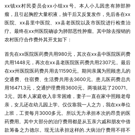
xx镇xx村民委员会xx小组xx号。本人小儿因患有肺部肿
瘤，且引起胸腔大量积液，抽干后又反复发作，先后各在xx
医院、xx县里中医院、xx县老医院以及市医院进行检查治
疗。最终在xx州医院确诊为肺部恶性肿瘤。其中除去报销的
农村医疗合作费外其开支如下：
首先在xx医院医药费共用980元，其次在xx县中医院医药费
共用1448元，再次在xx县老医院医药费共用2307元。最后
在xx州医院医药费共用去11590元。期间亲属为照顾患儿的
交通费、住宿费、生活费共用去3600元。患儿医药费总共
用16471.3元，交通护理费用3600元。两项就花了20071。
3元。因本人家庭收入非常困难，妻子一直在家中照顾老母
亲，女儿还在幼儿园上学。仅仅靠我一人之力，我在xx单位
上班，工资每月3000多元。所以无力承担本次的昂贵的医
药费用。其中大部分的治疗费用都是从五亲六戚和朋友中借
款筹备之力德尔。现无法承担这样的.大病治疗费用不得不