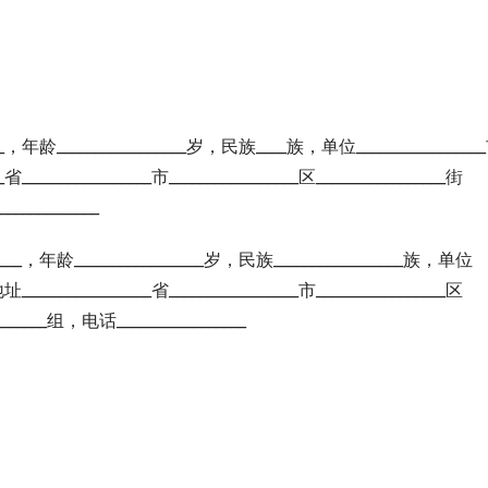
___，年龄_________________岁，民族____族，单位________________
________________市_________________区_________________街
____________
____，年龄_________________岁，民族_________________族，单位
________________省_________________市_________________区
_________组，电话_________________