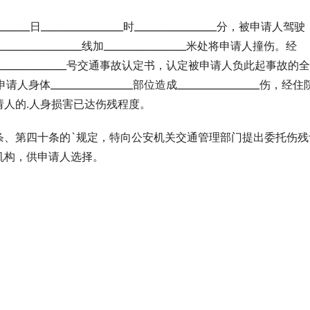
___________日_________________时_________________分，被申请人驾驶
国道_________________线加_________________米处将申请人撞伤。经
第_________________号交通事故认定书，认定被申请人负此起事故的
人身体_________________部位造成_________________伤，经
人的.人身损害已达伤残程度。
条、第四十条的`规定，特向公安机关交通管理部门提出委托伤残
机构，供申请人选择。