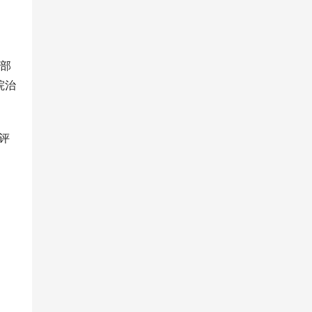
全部
住院治
评