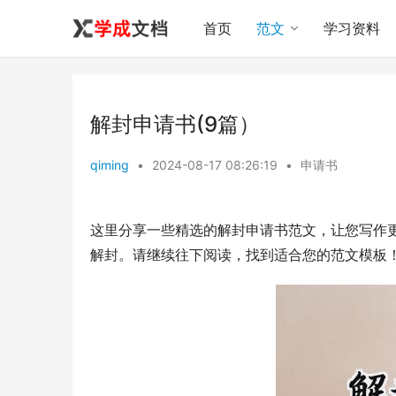
首页
范文
学习资料
解封申请书(9篇）
qiming
•
2024-08-17 08:26:19
•
申请书
这里分享一些精选的解封申请书范文，让您写作
解封。请继续往下阅读，找到适合您的范文模板