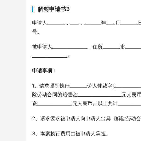
解封申请书3
申请人________，____，________年____月________
号。
被申请人________________，住所________市______
________________。
申请事项：
1、请求强制执行________劳人仲裁字[________
除劳动合同的赔偿金____________________元人民
资________________元人民币。以上共计__________
2、请求要求被申请人向申请人出具《解除劳动
3、本案执行费用由被申请人承担。