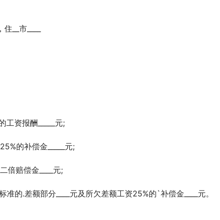
，住__市____
资报酬_____元;
的补偿金_____元;
赔偿金____元;
的.差额部分____元及所欠差额工资25%的`补偿金____元。