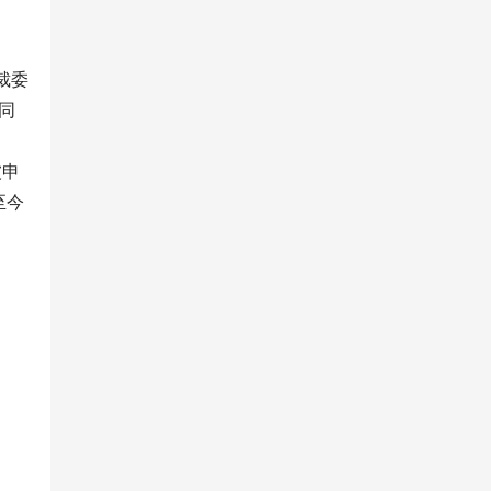
仲裁委
合同
被申
至今