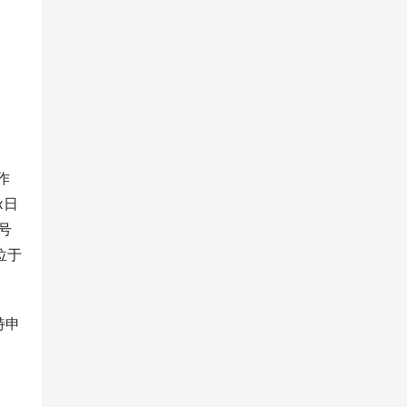
作
x日
号
位于
特申