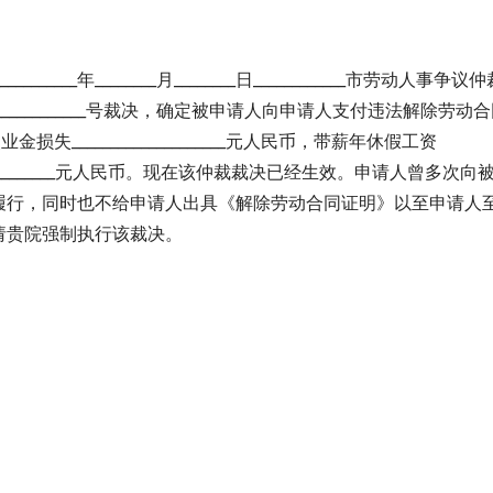
___年________月________日____________市劳动人事争议
____]第____________号裁决，确定被申请人向申请人支付违法解除劳动
付失业金损失____________________元人民币，带薪年休假工资
_______________元人民币。现在该仲裁裁决已经生效。申请人曾多次向
履行，同时也不给申请人出具《解除劳动合同证明》以至申请人
请贵院强制执行该裁决。