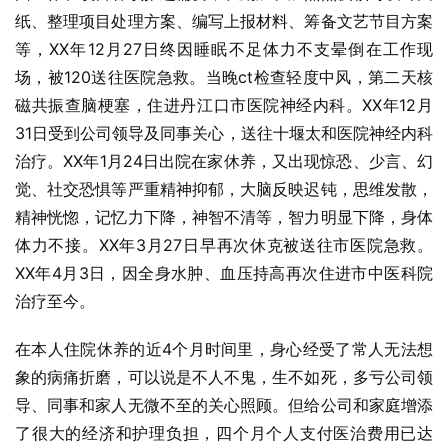
纸、整理项目处理方案、编写上报材料、筹备文艺节目方案
等，XX年12月27日终因睡眠不足体力不支晕倒在工作现
场，被120送往医院急救。当晚ct检查轻度中风，第二天核
磁共振查脑梗塞，住进丹江口市医院神经内科。XX年12月
31日受到公司领导及同事关心，送往十堰太和医院神经内科
治疗。XX年1月24日出院在家休养，又出现惊恐、少言、幻
觉、社交恐惧等严重精神抑郁，大脑反映迟钝，思维发散，
精神恍惚，记忆力下降，神智不清等，智力明显下降，身体
体力不接。XX年3月27日早再次休克被送往市医院急救。
XX年4月3日，因全身水肿、血压持高再次住进市中医科院
治疗至今。
在本人住院休养的近4个月时间里，身心经受了常人无法想
象的病痛折磨，可以说是不人不鬼，生不如死，多亏公司领
导、同事和家人无微不至的关心照顾。但给公司和家庭增添
了很大的经济和护理负担，四个月个人支付医治费用已达