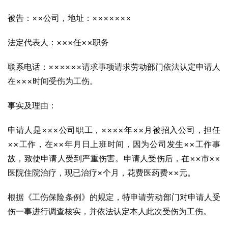
被告：××公司，地址：×××××××
法定代表人：×××任××职务
联系电话：××××××请求事项请求劳动部门依法认定申请人
在×××时间受伤为工伤。
事实及理由：
申请人是×××公司职工，××××年××月被招入公司，担任
××工作，在××年月日上班时间，因为公司发生××工作事
故，致使申请人受到严重伤害。申请人受伤后，在××市××
医院住院治疗，现已治疗×个月，花费医药费××元。
根据《工伤保险条例》的规定，特申请劳动部门对申请人受
伤一事进行调查核实，并依法认定本人此次受伤为工伤。