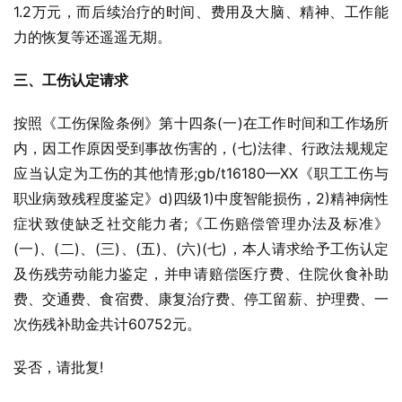
1.2万元，而后续治疗的时间、费用及大脑、精神、工作能
力的恢复等还遥遥无期。
三、工伤认定请求
按照《工伤保险条例》第十四条(一)在工作时间和工作场所
内，因工作原因受到事故伤害的，(七)法律、行政法规规定
应当认定为工伤的其他情形;gb/t16180—XX《职工工伤与
职业病致残程度鉴定》d)四级1)中度智能损伤，2)精神病性
症状致使缺乏社交能力者;《工伤赔偿管理办法及标准》
(一)、(二)、(三)、(五)、(六)(七)，本人请求给予工伤认定
及伤残劳动能力鉴定，并申请赔偿医疗费、住院伙食补助
费、交通费、食宿费、康复治疗费、停工留薪、护理费、一
次伤残补助金共计60752元。
妥否，请批复!