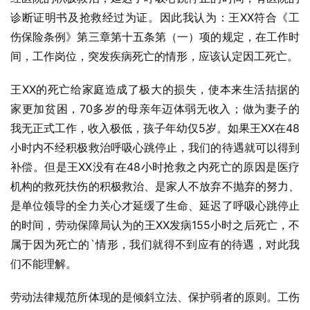
诊断证明书及抢救经过为证。因此我认为：王XX符合《工
伤保险条例》第三章第十五条第（一）项的规定，在工作时
间，工作岗位，突发疾病死亡的情形，应该认定因工死亡。
王XX的死亡给家庭造成了极大的损失，使本来生活拮据的
家更加贫困，70多岁的母亲年迈体弱无收入；做为妻子的
我无正式工作，收入极低，孩子年幼仅5岁。如果王XX在48
小时内不经积极救治呼吸心跳停止，我们的待遇就可以得到
补偿。但是王XX没有在48小时抢救之内死亡的原因是医疗
机构的救死扶伤的积极救治、是家人不放弃不抛弃的努力、
是单位领导的全力关心才延缓了生命、延迟了呼吸心跳停止
的时间，劳动保障局认为的王XX发病155小时之后死亡，不
属于因为死亡的`情形，我们就得不到应有的待遇，对此我
们不能理解。
劳动法律规范所体现的是倾斜立法、保护弱者的原则。工伤