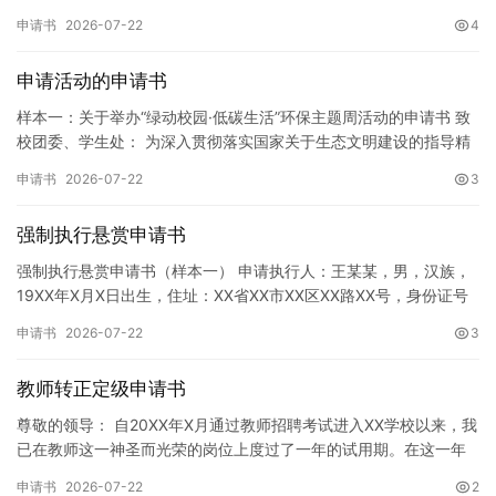
址]。 申请事项：请求贵所依法对申请人户口簿上的[…
申请书
2026-07-22
4
申请活动的申请书
样本一：关于举办“绿动校园·低碳生活”环保主题周活动的申请书 致
校团委、学生处： 为深入贯彻落实国家关于生态文明建设的指导精
神，增强广大同学的环保意识，倡导绿色、低碳、环保的生活方…
申请书
2026-07-22
3
强制执行悬赏申请书
强制执行悬赏申请书（样本一） 申请执行人：王某某，男，汉族，
19XX年X月X日出生，住址：XX省XX市XX区XX路XX号，身份证号
码：XXXXXXXXXXXXXXXXXX，联系电话…
申请书
2026-07-22
3
教师转正定级申请书
尊敬的领导： 自20XX年X月通过教师招聘考试进入XX学校以来，我
已在教师这一神圣而光荣的岗位上度过了一年的试用期。在这一年
的见习期内，在学校领导的悉心关怀下，在同事们的热情帮助和…
申请书
2026-07-22
2