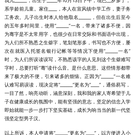
我儿______，出生于_____年10月13日下午，现已__岁多了，
系学龄前儿童。家住____，本人在宣风镇中学工作，妻子务
工务农。儿子出生时本人给他取名______，但在出生后至今
的五年多时间里，使用”______”一名，带来了诸多不便，因
为骞字是不太常用字，也很少在日常交际和书面语中出现，
为人们所不熟悉之生僻字，笔划笔形多，书写也不方便，屡
次在就医入托签名银行记帐等等情况下使用”______一名”
时，为人们所误读误写，不熟悉该字的人见到这个生僻难写
字时，总要打听”骞”读什么音。是什么意思。这些情形都带
来了极大的不便，引来诸多的烦恼。正因为”______”一名难
认难写易误读，现决定将”______”更名为”____”，通俗易写，
一目了然，响亮动听，涵意深刻，我和我的家人寄希望于儿
子在健康成长的氛围中，能有坚强的意志，坚定的信念入学
即始就能一步一步打下坚实基础，成长为响当当的新一代坚
强坚定型男子汉。
以上所诉，本人申请将”______”更名为”____”，以方便进入小