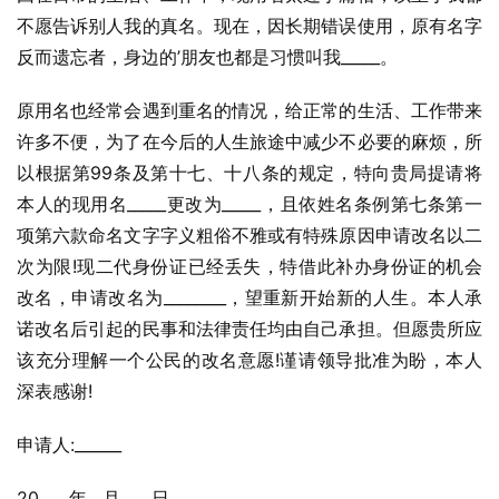
不愿告诉别人我的真名。现在，因长期错误使用，原有名字
反而遗忘者，身边的’朋友也都是习惯叫我_____。
原用名也经常会遇到重名的情况，给正常的生活、工作带来
许多不便，为了在今后的人生旅途中减少不必要的麻烦，所
以根据第99条及第十七、十八条的规定，特向贵局提请将
本人的现用名_____更改为_____，且依姓名条例第七条第一
项第六款命名文字字义粗俗不雅或有特殊原因申请改名以二
次为限!现二代身份证已经丢失，特借此补办身份证的机会
改名，申请改名为________，望重新开始新的人生。本人承
诺改名后引起的民事和法律责任均由自己承担。但愿贵所应
该充分理解一个公民的改名意愿!谨请领导批准为盼，本人
深表感谢!
申请人:______
20____年__月____日