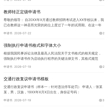
教师转正定级申请书
尊敬的领导： 自20XX年X月通过教师招聘考试进入XX学校以来，我
已在教师这一神圣而光荣的岗位上度过了一年的试用期。在这一年
的见习期内，在学校领导的悉心关怀下，在同事们的热情帮助和…
申请书
2026-07-22
2
强制执行申请书格式和字体大小
根据我国民事诉讼法律及最高人民法院关于文书格式的相关规定，
强制执行申请书作为启动执行程序的关键法律文书，其格式规范
性、语言严谨性及要件完整性直接影响到法院的立案审核效率。 在
申请书
2026-07-19
2
纸张与…
交通行政复议申请书模板
交通行政复议申请书（样本一：针对违法停车处罚） 申请人：张某
某，男，汉族，19XX年X月X日出生，身份证号码：
XXXXXXXXXXXXXXXXXX，住址：XX省XX市XX区XX路X…
申请书
2026-07-19
3