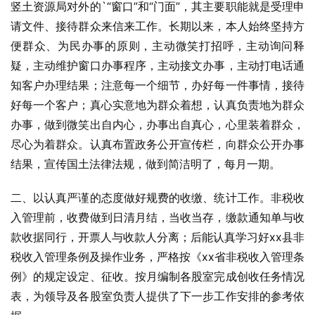
竖土资源局对外的`“窗口”和“门面”，其主要职能就是受理申
请文件、接待群众来信来工作。长期以来，本人始终坚持方
便群众、为民办事的原则，主动微笑打招呼，主动询问释
疑，主动维护窗口办事程序，主动接文办事，主动打电话通
知客户办理结果；注意每一个细节，办好每一件事情，接待
好每一个客户；真心实意地为群众着想，认真负责地为群众
办事，做到微笑出自内心，办事出自真心，心里装着群众，
尽心为着群众。认真布置政务公开宣传栏，向群众公开办事
结果，宣传国土法律法规，做到简洁明了，每月一期。
二、以认真严谨的态度做好规费的收缴、统计工作。非税收
入管理前，收费做到日清月结，当收当存，缴款通知单与收
款收据同行，开票人与收款人分离；后能认真学习好xx县非
税收入管理条例及操作业务，严格按《xx省非税收入管理条
例》的规定设定、征收。按月编制各股室完成创收任务情况
表，为领导及各股室负责人提供了下一步工作安排的参考依