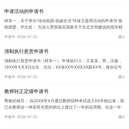
申请活动的申请书
样本一：关于举办“绿动校园·低碳生活”环保主题周活动的申请书 致
校团委、学生处： 为深入贯彻落实国家关于生态文明建设的指导精
神，增强广大同学的环保意识，倡导绿色、低碳、环保的生活方…
申请书
2026-07-22
3
强制执行悬赏申请书
强制执行悬赏申请书（样本一） 申请执行人：王某某，男，汉族，
19XX年X月X日出生，住址：XX省XX市XX区XX路XX号，身份证号
码：XXXXXXXXXXXXXXXXXX，联系电话…
申请书
2026-07-22
3
教师转正定级申请书
尊敬的领导： 自20XX年X月通过教师招聘考试进入XX学校以来，我
已在教师这一神圣而光荣的岗位上度过了一年的试用期。在这一年
的见习期内，在学校领导的悉心关怀下，在同事们的热情帮助和…
申请书
2026-07-22
2