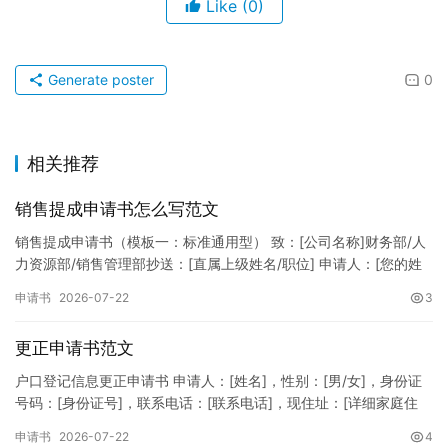
Like
(0)
Generate poster
0
相关推荐
销售提成申请书怎么写范文
销售提成申请书（模板一：标准通用型） 致：[公司名称]财务部/人
力资源部/销售管理部抄送：[直属上级姓名/职位] 申请人：[您的姓
名]所属部门：[具体销售部门/分公司]岗位职称：[…
申请书
2026-07-22
3
更正申请书范文
户口登记信息更正申请书 申请人：[姓名]，性别：[男/女]，身份证
号码：[身份证号]，联系电话：[联系电话]，现住址：[详细家庭住
址]。 申请事项：请求贵所依法对申请人户口簿上的[…
申请书
2026-07-22
4