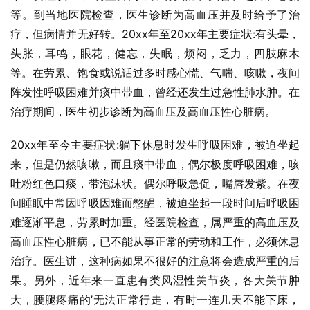
等。到当地医院检查，医生诊断为高血压并及时给予了治
疗，但病情并无好转。20xx年至20xx年主要症状:有头晕，
头胀，耳鸣，眼花，健忘，失眠，烦闷，乏力，四肢麻木
等。在劳累、饱食或说话过多时感心慌、气喘、咳嗽，夜间
阵发性呼吸困难并痰中带血，曾经还发生过急性肺水肿。在
治疗期间，医生初步诊断为高血压及高血压性心脏病。
20xx年至今主要症状:躺下休息时发生呼吸困难，被迫坐起
来，但是仍然咳嗽，而且痰中带血，偶尔极度呼吸困难，咳
吐粉红色口痰，带泡沫状。偶尔呼吸急促，嘴唇发紫。在夜
间睡眠中常因呼吸因难而憋醒，被迫坐起一段时间后呼吸困
难逐渐平息，劳累时加重。经医院检查，属严重的高血压及
高血压性心脏病，已不能从事正常的劳动和工作，必须休息
治疗。医生讲，这种病如果不很好的注意将会造成严重的后
果。另外，近年来一直患有类风湿性关节炎，各大关节肿
大，腰腿疼痛的’无法正常行走，有时一连几天不能下床，