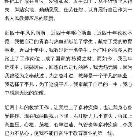
终把工作放在首位、爱校如家、爱生如子，从不计较个人得
失，脚踏实地、勤勤恳恳、任劳任怨，认真履行自己作为一
名人民教师应尽的职责。
近四十年风风雨雨，近四十年呕心沥血，近四十年孜孜不
倦，我把自己的青春与热血都献给了学生，献给了党的教育
事业。近四十年中，我教过近千名学生，他们中的很多人都
踏上了工作岗位，成了国家的’栋梁之材。而如今，我已年
近花甲，两鬓斑白，回想自己走过的路，我无怨无悔，因为
我曾经为之奉献过，为之奋斗过。教师是一个平凡的职业，
我选择了平凡，为了这份平凡，我奉献了自己的一生，我心
中感到无比的荣耀。
近四十年的教学工作，让我患上了多种疾病，也让我身心备
受摧残。现在我两眼视力下降，右耳听力几乎丧失，再加上
高血压、心梗、脑梗、心率过速、气管炎等多种疾病，令我
已力不从心，使我不能再奋斗于教育事业的第一线。