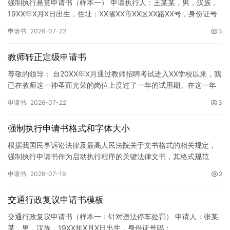
强制执行悬赏申请书（样本一） 申请执行人：王某某，男，汉族，
19XX年X月X日出生，住址：XX省XX市XX区XX路XX号，身份证号
码：XXXXXXXXXXXXXXXXXX，联系电话…
申请书
2026-07-22
3
教师转正定级申请书
尊敬的领导： 自20XX年X月通过教师招聘考试进入XX学校以来，我
已在教师这一神圣而光荣的岗位上度过了一年的试用期。在这一年
的见习期内，在学校领导的悉心关怀下，在同事们的热情帮助和…
申请书
2026-07-22
3
强制执行申请书格式和字体大小
根据我国民事诉讼法律及最高人民法院关于文书格式的相关规定，
强制执行申请书作为启动执行程序的关键法律文书，其格式规范
性、语言严谨性及要件完整性直接影响到法院的立案审核效率。 在
申请书
2026-07-19
2
纸张与…
交通行政复议申请书模板
交通行政复议申请书（样本一：针对违法停车处罚） 申请人：张某
某，男，汉族，19XX年X月X日出生，身份证号码：