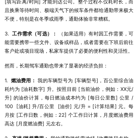
[填写距离/时间] 才能到达公司。整个过程不仅耗时长，而
且换乘等待时间、极端天气下的候车条件都给通勤带来极大
不便，特别是在冬季或雨季，通勤体验非常糟糕。
3.  
工作需求（可选）：
 （如果适用）有时因工作需要，可
能需要携带一些文件、设备或样品，或者需要在下班后前往
客户处或项目现场，私家车提供了必要的便利性和灵活性。
然而，长期驾车通勤也带来了显著的经济负担：
1.  
燃油费用：
 我的车辆型号为 [车辆型号]，百公里综合油
耗约为 [油耗数字] 升。按照目前 [当前油价，例如：XX元/
升] 的油价计算，每日燃油成本约为 [每日公里数] 公里 / 
100  [油耗] 升/百公里  [油价] 元/升 = [计算结果] 元。每
月按 [工作日数，例如：22] 个工作日计算，月度燃油费用
高达 [月度燃油费] 元左右。