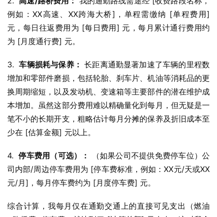
2.  
高速/路桥费用：
 我的通勤路线需途经 [收费路段名称，
例如：XX高速、XX跨海大桥]，单程需缴纳 [单程费用] 
元，每日往返费用为 [每日费用] 元，每月累计通行费用约
为 [月度通行费] 元。
3.  
车辆损耗与保养：
 长距离通勤显著加速了车辆的里程数
增加和零部件磨损，包括轮胎、刹车片、机油等消耗品的更
换周期缩短，以及发动机、变速箱等主要部件的潜在维护成
本增加。虽然这部分费用难以精确量化到每月，但无疑是一
笔不小的长期开支，粗略估计每月分摊的保养及折旧成本至
少在 [估算金额] 元以上。
4.  
停车费用（可选）：
 （如果公司不提供免费停车位）公
司内部/周边停车费用为 [停车费标准，例如：XX元/天或XX
元/月]，每月停车费约为 [月度停车费] 元。
综合计算，我每月仅在通勤交通上的直接可见支出（燃油