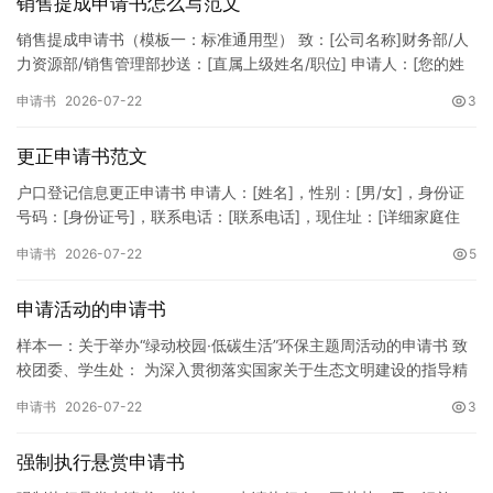
销售提成申请书怎么写范文
销售提成申请书（模板一：标准通用型） 致：[公司名称]财务部/人
力资源部/销售管理部抄送：[直属上级姓名/职位] 申请人：[您的姓
名]所属部门：[具体销售部门/分公司]岗位职称：[…
申请书
2026-07-22
3
更正申请书范文
户口登记信息更正申请书 申请人：[姓名]，性别：[男/女]，身份证
号码：[身份证号]，联系电话：[联系电话]，现住址：[详细家庭住
址]。 申请事项：请求贵所依法对申请人户口簿上的[…
申请书
2026-07-22
5
申请活动的申请书
样本一：关于举办“绿动校园·低碳生活”环保主题周活动的申请书 致
校团委、学生处： 为深入贯彻落实国家关于生态文明建设的指导精
神，增强广大同学的环保意识，倡导绿色、低碳、环保的生活方…
申请书
2026-07-22
3
强制执行悬赏申请书