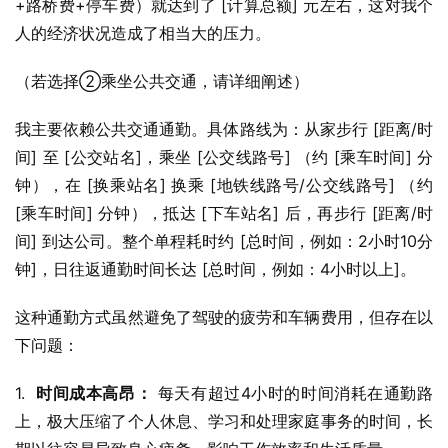
+路桥费+停车费）就达到了 [计算总额] 元左右，这对我个
人的经济状况造成了相当大的压力。
（若选择②乘坐公共交通，请详细阐述）
我主要依赖公共交通通勤。具体路线为：从家步行 [距离/时
间] 至 [公交站名]，乘坐 [公交线路号] （约 [乘车时间] 分
钟），在 [换乘站名] 换乘 [地铁线路号/公交线路号] （约 
[乘车时间] 分钟），抵达 [下车站名] 后，再步行 [距离/时
间] 到达公司。整个单程耗时约 [总时间，例如：2小时10分
钟]，日往返通勤时间长达 [总时间，例如：4小时以上]。
这种通勤方式虽然避免了驾驶的疲劳和车辆费用，但存在以
下问题：
1.  
时间成本高昂：
 每天有超过4小时的时间消耗在通勤路
上，极大压缩了个人休息、学习和处理家庭事务的时间，长