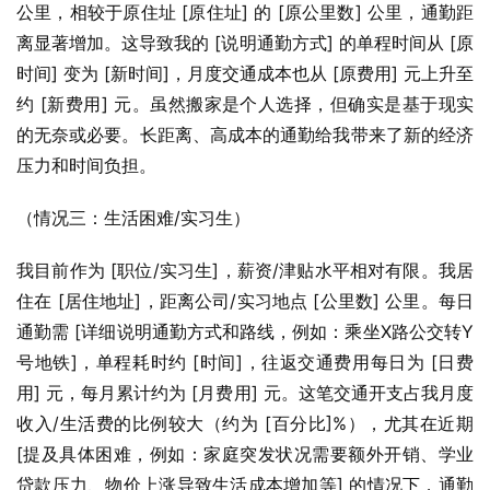
公里，相较于原住址 [原住址] 的 [原公里数] 公里，通勤距
离显著增加。这导致我的 [说明通勤方式] 的单程时间从 [原
时间] 变为 [新时间]，月度交通成本也从 [原费用] 元上升至
约 [新费用] 元。虽然搬家是个人选择，但确实是基于现实
的无奈或必要。长距离、高成本的通勤给我带来了新的经济
压力和时间负担。
（情况三：生活困难/实习生）
我目前作为 [职位/实习生]，薪资/津贴水平相对有限。我居
住在 [居住地址]，距离公司/实习地点 [公里数] 公里。每日
通勤需 [详细说明通勤方式和路线，例如：乘坐X路公交转Y
号地铁]，单程耗时约 [时间]，往返交通费用每日为 [日费
用] 元，每月累计约为 [月费用] 元。这笔交通开支占我月度
收入/生活费的比例较大（约为 [百分比]%），尤其在近期 
[提及具体困难，例如：家庭突发状况需要额外开销、学业
贷款压力、物价上涨导致生活成本增加等] 的情况下，通勤