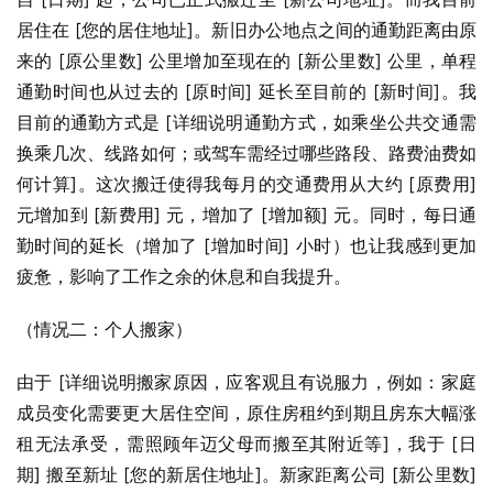
居住在 [您的居住地址]。新旧办公地点之间的通勤距离由原
来的 [原公里数] 公里增加至现在的 [新公里数] 公里，单程
通勤时间也从过去的 [原时间] 延长至目前的 [新时间]。我
目前的通勤方式是 [详细说明通勤方式，如乘坐公共交通需
换乘几次、线路如何；或驾车需经过哪些路段、路费油费如
何计算]。这次搬迁使得我每月的交通费用从大约 [原费用] 
元增加到 [新费用] 元，增加了 [增加额] 元。同时，每日通
勤时间的延长（增加了 [增加时间] 小时）也让我感到更加
疲惫，影响了工作之余的休息和自我提升。
（情况二：个人搬家）
由于 [详细说明搬家原因，应客观且有说服力，例如：家庭
成员变化需要更大居住空间，原住房租约到期且房东大幅涨
租无法承受，需照顾年迈父母而搬至其附近等]，我于 [日
期] 搬至新址 [您的新居住地址]。新家距离公司 [新公里数] 