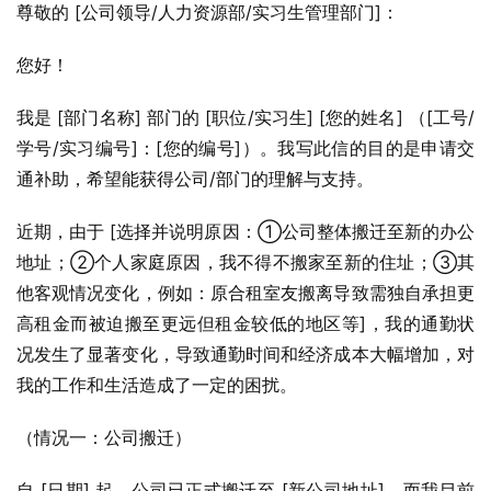
尊敬的 [公司领导/人力资源部/实习生管理部门]：
您好！
我是 [部门名称] 部门的 [职位/实习生] [您的姓名] （[工号/
学号/实习编号]：[您的编号]）。我写此信的目的是申请交
通补助，希望能获得公司/部门的理解与支持。
近期，由于 [选择并说明原因：①公司整体搬迁至新的办公
地址；②个人家庭原因，我不得不搬家至新的住址；③其
他客观情况变化，例如：原合租室友搬离导致需独自承担更
高租金而被迫搬至更远但租金较低的地区等]，我的通勤状
况发生了显著变化，导致通勤时间和经济成本大幅增加，对
我的工作和生活造成了一定的困扰。
（情况一：公司搬迁）
自 [日期] 起，公司已正式搬迁至 [新公司地址]。而我目前