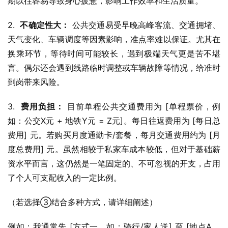
期以往容易导致身心疲惫，影响工作效率和生活质量。
2.  
不确定性大：
 公共交通易受早晚高峰客流、交通拥堵、
天气变化、车辆调度等因素影响，准点率难以保证。尤其在
换乘环节，等待时间可能较长，遇到极端天气更是苦不堪
言。偶尔还会遇到线路临时调整或车辆故障等情况，给准时
到岗带来风险。
3.  
费用负担：
 目前单程公共交通费用为 [单程票价，例
如：公交X元 + 地铁Y元 = Z元]。每日往返费用为 [每日总
费用] 元。若购买月度通勤卡/套餐，每月交通费用约为 [月
度总费用] 元。虽然相较于私家车成本较低，但对于基础薪
资水平而言，这仍然是一笔固定的、不可忽视的开支，占用
了个人可支配收入的一定比例。
（若选择③结合多种方式，请详细阐述）
例如：我通常先 [方式一，如：骑行/家人送] 至 [地点A，