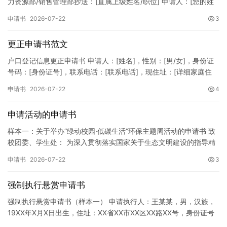
力资源部/销售管理部抄送：[直属上级姓名/职位] 申请人：[您的姓
名]所属部门：[具体销售部门/分公司]岗位职称：[…
申请书
2026-07-22
3
更正申请书范文
户口登记信息更正申请书 申请人：[姓名]，性别：[男/女]，身份证
号码：[身份证号]，联系电话：[联系电话]，现住址：[详细家庭住
址]。 申请事项：请求贵所依法对申请人户口簿上的[…
申请书
2026-07-22
4
申请活动的申请书
样本一：关于举办“绿动校园·低碳生活”环保主题周活动的申请书 致
校团委、学生处： 为深入贯彻落实国家关于生态文明建设的指导精
神，增强广大同学的环保意识，倡导绿色、低碳、环保的生活方…
申请书
2026-07-22
3
强制执行悬赏申请书
强制执行悬赏申请书（样本一） 申请执行人：王某某，男，汉族，
19XX年X月X日出生，住址：XX省XX市XX区XX路XX号，身份证号
码：XXXXXXXXXXXXXXXXXX，联系电话…