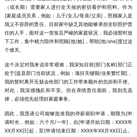
（或长期）需要家人进行全天候的密切看护和照料。作为
[家庭成员关系，例如：儿子/女儿/母亲/父亲]，照顾家人是
我义不容辞的责任。目前家中缺乏其他能够承担全职照护责
任的人手，面对这一突发且严峻的家庭状况，我必须暂时放
下工作，集中精力陪伴和照顾[他/她]，帮助[他/she]度过这
个难关。
这个决定对我来说非常艰难，我深知目前[部门名称]部门正
处于[提及部门当前状况，例如：项目关键期/业务繁忙期]，
我的暂时离开无疑会给部门的工作带来额外的负担和不便。
对此，我深感愧疚和不安。但在亲情责任面前，我别无选
择，必须优先处理好家庭事务。
因此，我恳请公司能够批准我的停薪留职申请，期限为[申
请时长，例如：六个月/一年]，自[申请开始日期：XXXX年
XX月XX日]起，至[申请结束日期：XXXX年XX月XX日]止。