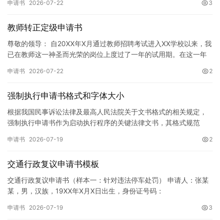
申请书
2026-07-22
3
教师转正定级申请书
尊敬的领导： 自20XX年X月通过教师招聘考试进入XX学校以来，我
已在教师这一神圣而光荣的岗位上度过了一年的试用期。在这一年
的见习期内，在学校领导的悉心关怀下，在同事们的热情帮助和…
申请书
2026-07-22
2
强制执行申请书格式和字体大小
根据我国民事诉讼法律及最高人民法院关于文书格式的相关规定，
强制执行申请书作为启动执行程序的关键法律文书，其格式规范
性、语言严谨性及要件完整性直接影响到法院的立案审核效率。 在
申请书
2026-07-19
2
纸张与…
交通行政复议申请书模板
交通行政复议申请书（样本一：针对违法停车处罚） 申请人：张某
某，男，汉族，19XX年X月X日出生，身份证号码：
XXXXXXXXXXXXXXXXXX，住址：XX省XX市XX区XX路X…
申请书
2026-07-19
3