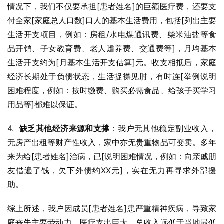
情况下，我们不仅要承担[患者姓名]的巨额医疗费，还要支
付全家[家庭总人口数]口人的基本生活费用，包括[列出主要
生活开支项目，例如：房租/水电煤通讯费、柴米油盐等食
品开销、子女教育费、老人赡养费、交通费等]，月均基本
生活开支约为[月基本生活开支估算]元。收支相抵后，家庭
经济长期处于负债状态，生活捉襟见肘，有时连[举例说明
困难程度，例如：按时缴费、购买必需食品、给孩子买学习
用品等]都难以保证。
4.  
缺乏其他经济来源和支撑
：我户无其他稳定副业收入，
无房产出租等财产性收入，家中亦无贵重物品可变卖。多年
来为给[患者姓名]治病，已[说明困难情况，例如：向亲戚朋
友借遍了钱，欠下外债约XX元]，实在无力再寻求外部援
助。
综上所述，我户因成员[患者姓名]患严重精神疾病，导致家
庭丧失主要劳动力、医疗支出巨大、总收入远低于当地最低