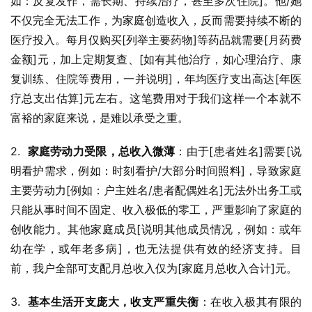
如：反复发作，需长期、持续治疗，甚至多次住院]。他/她
不仅完全无法工作，为家庭创造收入，反而需要持续不断的
医疗投入。每月仅购买[列举主要药物]等药品就需要[月药费
金额]元，加上定期复查、[如有其他治疗，如心理治疗、康
复训练、住院等费用，一并说明]，年均医疗支出高达[年医
疗总支出估算]元左右。这笔费用对于我们这样一个本就不
富裕的家庭来说，是难以承受之重。
2.  
家庭劳动力受限，总收入微薄
：由于[患者姓名]需要[说
明看护需求，例如：时刻看护/大部分时间照料]，导致家庭
主要劳动力[例如：户主姓名/患者配偶姓名]无法外出务工或
只能从事时间不固定、收入极低的零工，严重影响了家庭的
创收能力。其他家庭成员[说明其他成员情况，例如：或年
幼在学，或年老多病]，也无法提供有效的经济支持。目
前，我户全部可支配月总收入仅为[家庭月总收入合计]元。
3.  
基本生活开支庞大，收支严重失衡
：在收入极其有限的