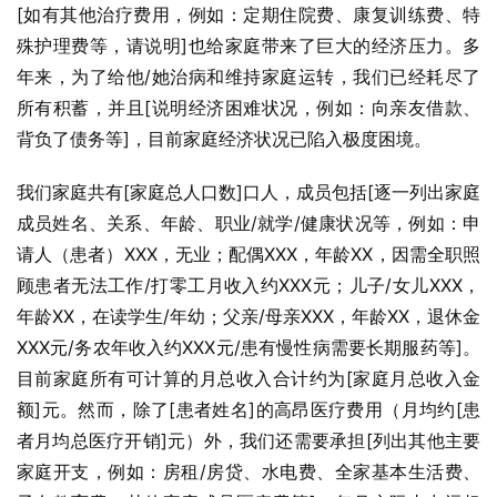
[如有其他治疗费用，例如：定期住院费、康复训练费、特
殊护理费等，请说明]也给家庭带来了巨大的经济压力。多
年来，为了给他/她治病和维持家庭运转，我们已经耗尽了
所有积蓄，并且[说明经济困难状况，例如：向亲友借款、
背负了债务等]，目前家庭经济状况已陷入极度困境。
我们家庭共有[家庭总人口数]口人，成员包括[逐一列出家庭
成员姓名、关系、年龄、职业/就学/健康状况等，例如：申
请人（患者）XXX，无业；配偶XXX，年龄XX，因需全职照
顾患者无法工作/打零工月收入约XXX元；儿子/女儿XXX，
年龄XX，在读学生/年幼；父亲/母亲XXX，年龄XX，退休金
XXX元/务农年收入约XXX元/患有慢性病需要长期服药等]。
目前家庭所有可计算的月总收入合计约为[家庭月总收入金
额]元。然而，除了[患者姓名]的高昂医疗费用（月均约[患
者月均总医疗开销]元）外，我们还需要承担[列出其他主要
家庭开支，例如：房租/房贷、水电费、全家基本生活费、