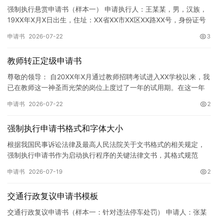
强制执行悬赏申请书（样本一） 申请执行人：王某某，男，汉族，
19XX年X月X日出生，住址：XX省XX市XX区XX路XX号，身份证号
码：XXXXXXXXXXXXXXXXXX，联系电话…
申请书
2026-07-22
3
教师转正定级申请书
尊敬的领导： 自20XX年X月通过教师招聘考试进入XX学校以来，我
已在教师这一神圣而光荣的岗位上度过了一年的试用期。在这一年
的见习期内，在学校领导的悉心关怀下，在同事们的热情帮助和…
申请书
2026-07-22
2
强制执行申请书格式和字体大小
根据我国民事诉讼法律及最高人民法院关于文书格式的相关规定，
强制执行申请书作为启动执行程序的关键法律文书，其格式规范
性、语言严谨性及要件完整性直接影响到法院的立案审核效率。 在
申请书
2026-07-19
2
纸张与…
交通行政复议申请书模板
交通行政复议申请书（样本一：针对违法停车处罚） 申请人：张某