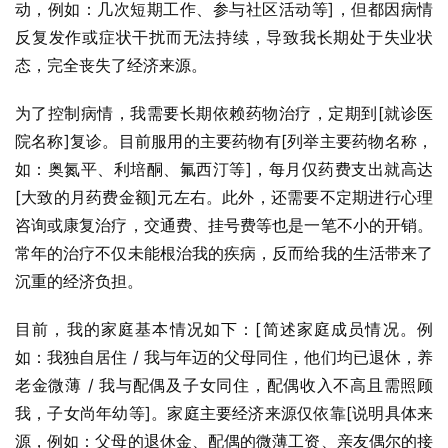
动，例如：几次短期工作、参与社区活动等]，但都因病情
反复发作或症状干扰而无法持续，导致我长期处于失业状
态，完全丧失了经济来源。
为了控制病情，我需要长期依赖药物治疗，定期到[就诊医
院名称]复诊。目前服用的主要药物有[列举主要药物名称，
如：奥氮平、利培酮、氟西汀等]，每月仅药费支出就高达
[大致的月药费金额]元左右。此外，还需要不定期进行心理
咨询或康复治疗，交通费、挂号费等也是一笔不小的开销。
常年的治疗不仅未能根治我的疾病，反而给我的生活带来了
沉重的经济负担。
目前，我的家庭基本情况如下：[简述家庭成员情况。例
如：我独自居住 / 我与年迈的父母同住，他们均已退休，养
老金微薄 / 我与配偶及子女同住，配偶收入不高且需照顾
我，子女尚年幼等]。家庭主要经济来源仅依靠[说明具体来
源，例如：父母的退休金、配偶的微薄工资、亲友偶尔的接