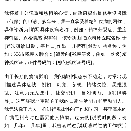
我怀着十分沉重和恳切的心情，向政府提出最低生活保障
（低保）的申请。多年来，我一直承受着精神疾病的困扰，
具体诊断为[填写具体疾病名称，例如：精神分裂症、重度
抑郁症、双相情感障碍等]，该诊断由[首次确诊医院名称]于
[首次确诊日期，年月日]作出，并持有[颁发机构名称，例
如：XX市残疾人联合会]颁发的[残疾等级，例如：贰级]精
神残疾证，证件号码为：[您的残疾证号码]。
由于长期的病情影响，我的精神状态极不稳定，时常出现
[描述具体症状，例如：幻觉、妄想、情绪失控、思维混
乱、注意力无法集中、社交恐惧、自闭倾向、睡眠障碍
等]。这些症状严重影响了我的日常生活能力和劳动能力。
我无法像正常人一样进行规律性的工作和学习，甚至基本的
自我照料有时也需要他人协助。过去的[说明时间段，例
如：几年/十几年]里，我曾尝试过[说明尝试过的工作或活