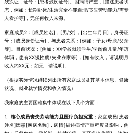
残疾证，证号：[患者残疾证号]。因病情严重，[描述患者状
态，例如：长期卧床/生活完全不能自理/丧失劳动能力/需专
人看护等]，无任何收入来源。
家庭成员2：[成员姓名]，[男/女]，[出生年月日]，身份证
号：[成员身份证号]，与患者关系：[例如：子女/母亲/父亲
等]。目前状况：[例如：XX学校就读学生/学龄前儿童/年迈
体弱，患有XX慢性病/失业在家等]，[如有收入，请说明月
收入约XX元；如无，请说明]。
（根据实际情况继续列出所有家庭成员及其基本信息、健康
状况、就业就学情况和收入情况）
我家庭的主要困难集中体现在以下几个方面：
1.  
核心成员丧失劳动能力且医疗负担沉重
：家庭成员[患者
姓名]因患[疾病名称]，病情[描述病情严重程度及影响，例