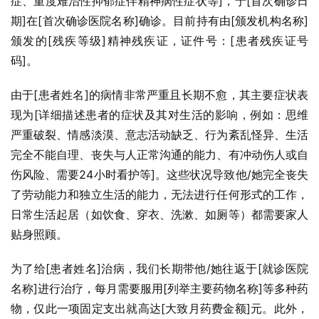
症、重度难治性抑郁症伴精神病性症状等]，于[首次确诊日
期]在[首次确诊医院名称]确诊。目前持有由[颁发机构名称]
颁发的[残疾等级]精神残疾证，证件号：[患者残疾证号
码]。
由于[患者姓名]的病情非常严重且长期不愈，其主要症状表
现为[详细描述患者的症状及其对生活的影响，例如：思维
严重破裂、情感淡漠、意志活动缺乏、行为紊乱怪异、生活
完全不能自理、丧失与人正常沟通的能力、有冲动伤人或自
伤风险、需要24小时看护等]。这些状况导致他/她完全丧失
了劳动能力和独立生活的能力，无法进行任何形式的工作，
日常生活起居（如饮食、穿衣、洗漱、如厕等）都需要家人
贴身照顾。
为了给[患者姓名]治病，我们长期带他/她往返于[就诊医院
名称]进行治疗，每月需要服用[列举主要药物名称]等多种药
物，仅此一项固定支出就高达[大致月药费金额]元。此外，