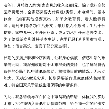
济等]，月总收入约为[家庭月总收入金额]元。除了我的高额
医疗费用外，全家还需要支付房租/房贷、水电煤气、基本
伙食、[如有其他必要支出，如子女教育费、老人赡养费
等，请列出]等各项生活开支，每月都入不敷出，生活十分
拮据。家中几乎没有任何积蓄，更无力承担任何意外支出。
为了给我治病和维持基本生活，家里已经[说明困难情况，
例如：债台高筑、变卖了部分家当等]。
长期的疾病折磨和经济困境，让我身心俱疲，倍感生活的艰
辛与无助。我深知政府对于困难群众的关怀，也了解到符合
条件的公民可以申请低保救助。根据我目前的情况，无劳动
能力、无稳定生活来源、长期需要治疗且家庭经济极端困
难，符合国家关于最低生活保障的申请条件。
为此，我恳请领导在百忙之中审阅我的申请，体恤我的实际
困难，批准我纳入最低生活保障范围，给予我一定的经济支