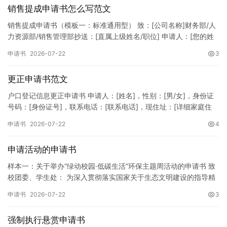
销售提成申请书怎么写范文
销售提成申请书（模板一：标准通用型） 致：[公司名称]财务部/人
力资源部/销售管理部抄送：[直属上级姓名/职位] 申请人：[您的姓
名]所属部门：[具体销售部门/分公司]岗位职称：[…
申请书
2026-07-22
3
更正申请书范文
户口登记信息更正申请书 申请人：[姓名]，性别：[男/女]，身份证
号码：[身份证号]，联系电话：[联系电话]，现住址：[详细家庭住
址]。 申请事项：请求贵所依法对申请人户口簿上的[…
申请书
2026-07-22
4
申请活动的申请书
样本一：关于举办“绿动校园·低碳生活”环保主题周活动的申请书 致
校团委、学生处： 为深入贯彻落实国家关于生态文明建设的指导精
神，增强广大同学的环保意识，倡导绿色、低碳、环保的生活方…
申请书
2026-07-22
3
强制执行悬赏申请书