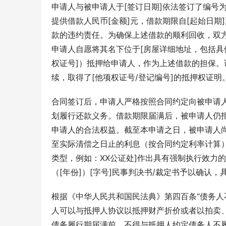
申请人与被申请人于[签订日期]依法签订了编号为
提供借款人民币[金额]元，借款期限自[起始日期
款的违约责任。为确保上述借款的顺利回收，双方
申请人自愿将其名下位于[房屋详细地址，包括具
权证号]）抵押给申请人，作为上述借款的担保。
续，取得了[他项权证号/登记编号]的抵押权证明
合同签订后，申请人严格按照合同约定向被申请
划履行还款义务。借款期限届满后，被申请人仍
申请人的合法权益。截至本申请之日，被申请人尚
至实际清偿之日止的利息（按合同约定利率计算）
类型，例如：XX公证处]作出具有强制执行效力的
（[年份]）[字号]民事判决书/裁定书予以确认
根据《中华人民共和国民法典》第四百条“债务
人可以与抵押人协议以抵押财产折价或者以拍卖、
债务履行期届满前，不得与抵押人约定债务人不