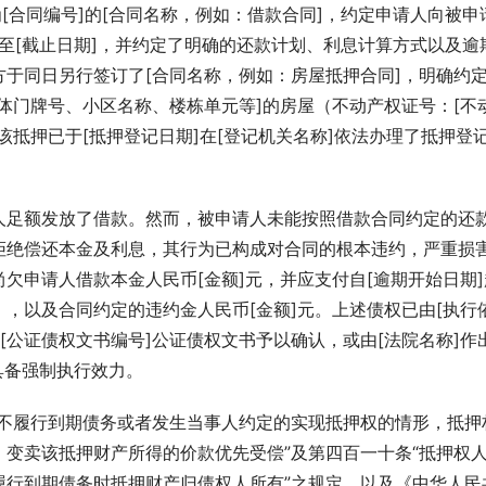
[合同编号]的[合同名称，例如：借款合同]，约定申请人向被申
]至[截止日期]，并约定了明确的还款计划、利息计算方式以及逾
于同日另行签订了[合同名称，例如：房屋抵押合同]，明确约
体门牌号、小区名称、楼栋单元等]的房屋（不动产权证号：[不
该抵押已于[抵押登记日期]在[登记机关名称]依法办理了抵押登
。
人足额发放了借款。然而，被申请人未能按照借款合同约定的还
拒绝偿还本金及利息，其行为已构成对合同的根本违约，严重损
欠申请人借款本金人民币[金额]元，并应支付自[逾期开始日期]
，以及合同约定的违约金人民币[金额]元。上述债权已由[执行
[公证债权文书编号]公证债权文书予以确认，或由[法院名称]作
，具备强制执行效力。
人不履行到期债务或者发生当事人约定的实现抵押权的情形，抵押
变卖该抵押财产所得的价款优先受偿”及第四百一十条“抵押权
履行到期债务时抵押财产归债权人所有”之规定，以及《中华人民