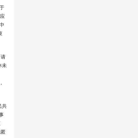
于
人应
中
束
申请
亦未
，
民共
事
查
隐匿