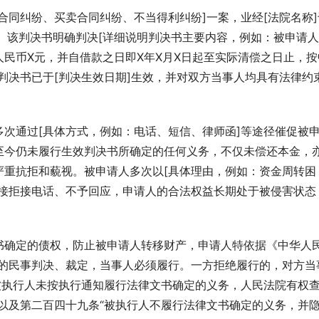
合同纠纷、买卖合同纠纷、不当得利纠纷]一案，业经[法院名称]
决书。该判决书明确判决[详细说明判决书主要内容，例如：被申请
民币X元，并自借款之日即X年X月X日起至实际清偿之日止，按
判决书已于[判决生效日期]生效，并对双方当事人均具有法律约
次通过[具体方式，例如：电话、短信、律师函]等途径催促被
至今仍未履行生效判决书所确定的任何义务，不仅未偿还本金，
严重抗拒和藐视。被申请人多次以[具体理由，例如：资金周转困
直接拒接电话、不予回应，申请人的合法权益长期处于被侵害状态
书确定的债权，防止被申请人转移财产，申请人特依据《中华人
力的民事判决、裁定，当事人必须履行。一方拒绝履行的，对方当
被执行人未按执行通知履行法律文书确定的义务，人民法院有权
以及第二百四十九条“被执行人不履行法律文书确定的义务，并