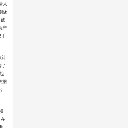
请人
期还
定被
动产
记手
款计
害了
起
依据
出
权
人在
共