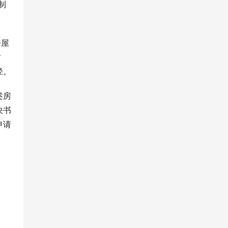
制
房屋
财
径。
述房
决书
申请