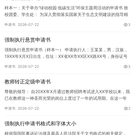
样本一：关于举办“绿动校园·低碳生活”环保主题周活动的申请书 致
校团委、学生处： 为深入贯彻落实国家关于生态文明建设的指导精
神，增强广大同学的环保意识，倡导绿色、低碳、环保的生活方…
申请书
2026-07-22
3
强制执行悬赏申请书
强制执行悬赏申请书（样本一） 申请执行人：王某某，男，汉族，
19XX年X月X日出生，住址：XX省XX市XX区XX路XX号，身份证号
码：XXXXXXXXXXXXXXXXXX，联系电话…
申请书
2026-07-22
3
教师转正定级申请书
尊敬的领导： 自20XX年X月通过教师招聘考试进入XX学校以来，我
已在教师这一神圣而光荣的岗位上度过了一年的试用期。在这一年
的见习期内，在学校领导的悉心关怀下，在同事们的热情帮助和…
申请书
2026-07-22
2
强制执行申请书格式和字体大小
根据我国民事诉讼法律及最高人民法院关于文书格式的相关规定，