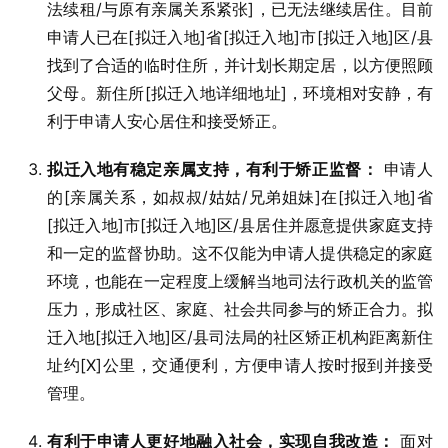
法续租/与原有亲属关系紧张]，已无法继续居住。目前
申请人已在[拟迁入地]省[拟迁入地]市[拟迁入地]区/县
找到了合适的临时住所，并计划长期定居，以方便照顾
父母。新住所[拟迁入地详细地址]，环境相对安静，有
利于申请人安心居住和接受矫正。
拟迁入地有稳定亲属支持，有利于矫正监督：
申请人
的[亲属关系，如叔叔/姑姑/兄弟姐妹]在[拟迁入地]省
[拟迁入地]市[拟迁入地]区/县居住并愿意提供家庭支持
和一定的监督协助。这不仅能为申请人提供稳定的家庭
环境，也能在一定程度上缓解当地司法行政机关的监管
压力，形成社区、家庭、社会共同参与的矫正合力。拟
迁入地[拟迁入地]区/县司法局的社区矫正机构距离新住
址约[X]公里，交通便利，方便申请人按时报到并接受
管理。
有利于申请人更好地融入社会，实现自我改造：
面对