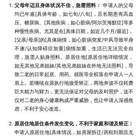
父母年迈且身体状况不佳，急需照料：
申请人的父母
均已年逾[具体年龄，如七旬/八旬]，且长期患有高血
压、糖尿病、[其他疾病，如心脏病/阿尔茨海默症]等多
种慢性疾病。尤其是在[具体日期，如近几个月/最近]，
[父亲/母亲]的[具体病情，如心脏病突发/中风导致半身
不遂/认知障碍症加重]病情加重，生活已无法完全自
理，急需人贴身照料。原居住地[原居住地详细情况，
如无其他兄弟姐妹/其他兄弟姐妹在外地无法照料]，导
致二老的日常起居、用药、就医等全权落在申请人一人
肩上。若继续在原执行地接受矫正，两地奔波不仅耗费
巨大精力与财力，更无法保证对父母的及时照护，这不
仅对二老的身心健康构成严重威胁，也让申请人深感焦
虑，不利于安心改造。
原居住地居住条件发生变化，不利于家庭和谐及矫正：
申请人原居住地[具体情况，如房屋拆迁/房租到期且无