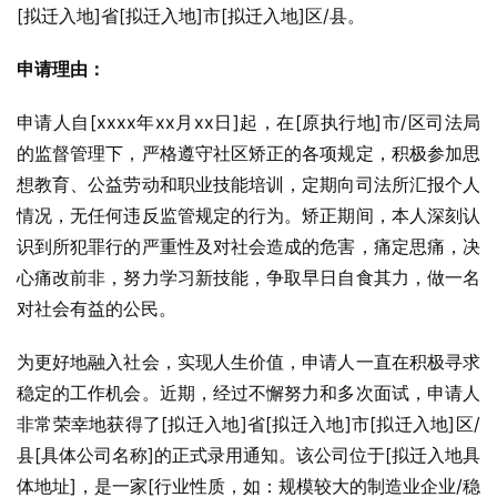
[拟迁入地]省[拟迁入地]市[拟迁入地]区/县。
申请理由：
申请人自[xxxx年xx月xx日]起，在[原执行地]市/区司法局
的监督管理下，严格遵守社区矫正的各项规定，积极参加思
想教育、公益劳动和职业技能培训，定期向司法所汇报个人
情况，无任何违反监管规定的行为。矫正期间，本人深刻认
识到所犯罪行的严重性及对社会造成的危害，痛定思痛，决
心痛改前非，努力学习新技能，争取早日自食其力，做一名
对社会有益的公民。
为更好地融入社会，实现人生价值，申请人一直在积极寻求
稳定的工作机会。近期，经过不懈努力和多次面试，申请人
非常荣幸地获得了[拟迁入地]省[拟迁入地]市[拟迁入地]区/
县[具体公司名称]的正式录用通知。该公司位于[拟迁入地具
体地址]，是一家[行业性质，如：规模较大的制造业企业/稳