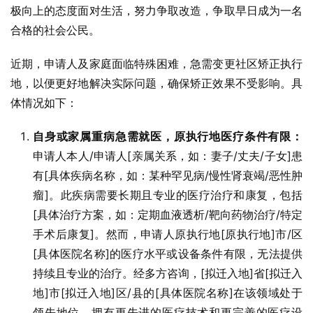
极向上的态度面对生活，努力争取改造，争取早日成为一名
合格的社会公民。
近期，申请人及家庭面临特殊困难，急需变更社区矫正执行
地，以便更好地解决实际问题，确保矫正效果不受影响。具
体情况如下：
自身或家属重病急需就医，原执行地医疗条件有限：
申请人本人/申请人[亲属关系，如：妻子/丈夫/子女]患
有[具体疾病名称，如：某种罕见病/慢性肾衰竭/恶性肿
瘤]。此疾病需要长期且专业的医疗治疗和康复，包括
[具体治疗方案，如：定期血液透析/靶向药物治疗/特定
手术后康复]。然而，申请人原执行地[原执行地]市/区
[具体医院名称]的医疗水平或设备条件有限，无法提供
持续且专业的治疗。经多方咨询，[拟迁入地]省[拟迁入
地]市[拟迁入地]区/县的[具体医院名称]在该领域处于
领先地位，拥有更先进的医疗技术和更完善的医疗设