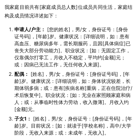
我家庭目前共有[家庭成员总人数]位成员共同生活，家庭结
构及成员情况详述如下：
申请人/户主：
[您的姓名]，男/女，身份证号：[身份
证号码]，[年龄]岁。健康状况：[详细说明，如：患有
高血压、糖尿病多年，需长期服药，且因[具体病症]已
丧失大部分劳动能力]。职业状况：[如：无固定工作，
仅靠偶尔打零工，月收入不稳定，平均约[金额]元；
或：因病已无法工作，无任何收入来源]。
配偶：
[姓名]，男/女，身份证号：[身份证号码]，[年
龄]岁。健康状况：[详细说明，如：身体状况较差，长
期体弱多病；或：患有[疾病名称]重病，正在住院治疗/
术后恢复中]。职业状况：[如：无业在家照顾家庭和病
人；或：从事临时性体力劳动，收入微薄]。月收入约
[金额]元。
子女1：
[姓名]，男/女，身份证号：[身份证号码]，[年
龄]岁。目前状况：[如：就读于[学校名称]，高中/大学
阶段，无收入来源；或：未成年，无收入]。