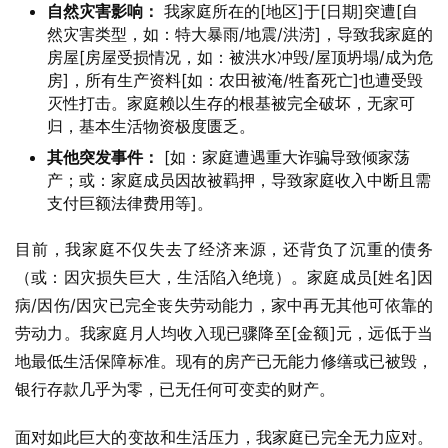
自然灾害影响：
我家庭所在的[地区]于[日期]突遭[自
然灾害类型，如：特大暴雨/地震/洪涝]，导致我家庭的
房屋[房屋受损情况，如：被洪水冲毁/屋顶坍塌/成为危
房]，所有生产资料[如：农田被淹/牲畜死亡]也遭受毁
灭性打击。家庭赖以生存的根基被完全破坏，无家可
归，基本生活物资极度匮乏。
其他突发事件：
[如：家庭遭遇重大诈骗导致倾家荡
产；或：家庭成员因故被羁押，导致家庭收入中断且需
支付巨额法律费用等]。
目前，我家庭不仅失去了经济来源，还背负了沉重的债务
（或：因灾损失巨大，生活陷入绝境）。家庭成员[姓名]因
病/因伤/因灾已完全丧失劳动能力，家中再无其他可依靠的
劳动力。我家庭月人均收入现已骤降至[金额]元，远低于当
地最低生活保障标准。现有的房产已无能力修缮或已被毁，
银行存款几乎为零，已无任何可变卖的财产。
面对如此巨大的变故和生活压力，我家庭已完全无力应对。