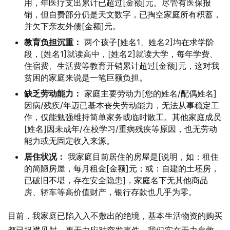
用，年医疗支出累计已超过[金额]元。尽管有医保报
销，但自费部分仍是天文数字，已掏空家庭所有积蓄，
并欠下亲友外债[金额]元。
教育负担沉重：
两个孩子[姓名1、姓名2]均在求学阶
段，[姓名1]就读高中，[姓名2]就读大学，每年学费、
住宿费、生活费等教育开销累计超过[金额]元，这对我
贫困的家庭来说是一笔巨额负担。
缺乏劳动能力：
家庭主要劳动力[您的姓名/配偶姓名]
因病/残疾/年迈已基本丧失劳动能力，无法从事稳定工
作，仅能勉强维持简单家务或临时散工。其他家庭成员
[姓名]因未成年/在校学习/重病残疾等原因，也无劳动
能力或无固定收入来源。
居住状况：
我家庭目前居住的房屋是[说明，如：租住
的简陋房屋，每月租金[金额]元；或：自建的土坯房，
已破旧不堪，存在安全隐患]，家庭名下无其他商品
房、轿车等高价值财产，银行存款也几乎为零。
目前，我家庭已陷入入不敷出的绝境，基本生活物资的购买