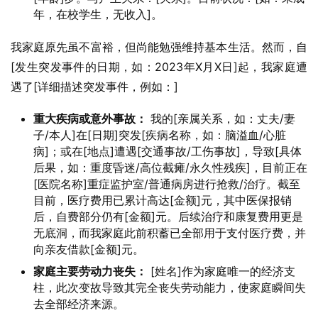
年，在校学生，无收入]。
我家庭原先虽不富裕，但尚能勉强维持基本生活。然而，自
[发生突发事件的日期，如：2023年X月X日]起，我家庭遭
遇了[详细描述突发事件，例如：]
重大疾病或意外事故：
我的[亲属关系，如：丈夫/妻
子/本人]在[日期]突发[疾病名称，如：脑溢血/心脏
病]；或在[地点]遭遇[交通事故/工伤事故]，导致[具体
后果，如：重度昏迷/高位截瘫/永久性残疾]，目前正在
[医院名称]重症监护室/普通病房进行抢救/治疗。截至
目前，医疗费用已累计高达[金额]元，其中医保报销
后，自费部分仍有[金额]元。后续治疗和康复费用更是
无底洞，而我家庭此前积蓄已全部用于支付医疗费，并
向亲友借款[金额]元。
家庭主要劳动力丧失：
[姓名]作为家庭唯一的经济支
柱，此次变故导致其完全丧失劳动能力，使家庭瞬间失
去全部经济来源。