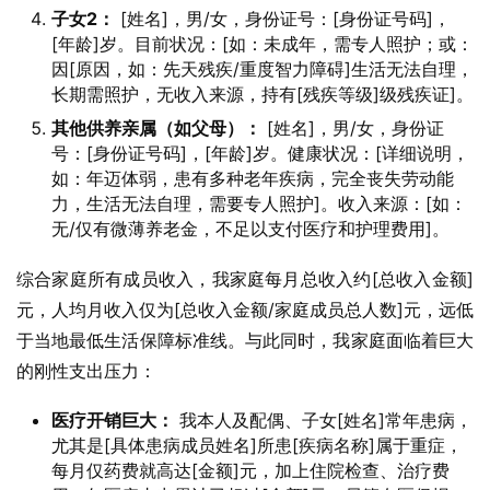
子女2：
[姓名]，男/女，身份证号：[身份证号码]，
[年龄]岁。目前状况：[如：未成年，需专人照护；或：
因[原因，如：先天残疾/重度智力障碍]生活无法自理，
长期需照护，无收入来源，持有[残疾等级]级残疾证]。
其他供养亲属（如父母）：
[姓名]，男/女，身份证
号：[身份证号码]，[年龄]岁。健康状况：[详细说明，
如：年迈体弱，患有多种老年疾病，完全丧失劳动能
力，生活无法自理，需要专人照护]。收入来源：[如：
无/仅有微薄养老金，不足以支付医疗和护理费用]。
综合家庭所有成员收入，我家庭每月总收入约[总收入金额]
元，人均月收入仅为[总收入金额/家庭成员总人数]元，远低
于当地最低生活保障标准线。与此同时，我家庭面临着巨大
的刚性支出压力：
医疗开销巨大：
我本人及配偶、子女[姓名]常年患病，
尤其是[具体患病成员姓名]所患[疾病名称]属于重症，
每月仅药费就高达[金额]元，加上住院检查、治疗费