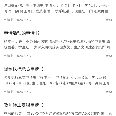
户口登记信息更正申请书 申请人：[姓名]，性别：[男/女]，身份证
号码：[身份证号]，联系电话：[联系电话]，现住址：[详细家庭住
址]。 申请事项：请求贵所依法对申请人户口簿上的[…
申请书
2026-07-22
4
申请活动的申请书
样本一：关于举办“绿动校园·低碳生活”环保主题周活动的申请书 致
校团委、学生处： 为深入贯彻落实国家关于生态文明建设的指导精
神，增强广大同学的环保意识，倡导绿色、低碳、环保的生活方…
申请书
2026-07-22
3
强制执行悬赏申请书
强制执行悬赏申请书（样本一） 申请执行人：王某某，男，汉族，
19XX年X月X日出生，住址：XX省XX市XX区XX路XX号，身份证号
码：XXXXXXXXXXXXXXXXXX，联系电话…
申请书
2026-07-22
3
教师转正定级申请书
尊敬的领导： 自20XX年X月通过教师招聘考试进入XX学校以来，我