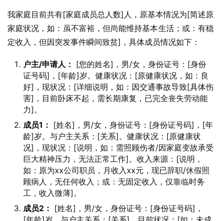
我家庭目前共有[家庭成员总人数]人，原基本情况为[简述原
家庭状况，如：虽不富裕，但尚能维持基本生活；或：有稳
定收入，但因突发事件瞬间致贫]，具体成员情况如下：
户主/申请人：
[您的姓名]，男/女，身份证号：[身份
证号码]，[年龄]岁。健康状况：[原健康状况，如：良
好]，现状况：[详细说明，如：因交通事故导致[具体伤
害]，目前卧床不起，需长期康复，已完全丧失劳动能
力]。
成员1：
[姓名]，男/女，身份证号：[身份证号码]，[年
龄]岁。与户主关系：[关系]。健康状况：[原健康状
况]，现状况：[说明，如：需照顾伤者/因家庭变故承受
巨大精神压力，无法正常工作]。收入来源：[说明，
如：原为xx公司职员，月收入xx元，现已辞职/休假照
顾病人，无任何收入；或：无固定收入，仅靠临时务
工，收入微薄]。
成员2：
[姓名]，男/女，身份证号：[身份证号码]，
[年龄]岁。与户主关系：[关系]。目前状况：[如：未成