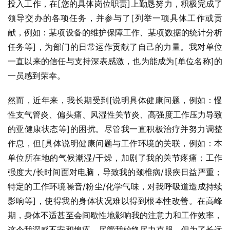
投入工作，在[您的具体岗位职责]上勤恳努力，积极完成了
领导交办的各项任务，并参与了[列举一项具体工作或贡
献，例如：某项设备的维护保障工作、某项数据的统计分析
任务等]，为部门的日常运作贡献了自己的力量。我对单位
一直以来的信任与支持深表感激，也为能成为[单位名称]的
一员感到荣幸。
然而，近年来，我长期受到[说明具体健康问题，例如：慢
性支气管炎、偏头痛、风湿性关节炎、高强度工作压力导致
的亚健康状态等]的困扰。尽管我一直积极治疗并努力调整
作息，但[具体说明健康问题与工作环境的关联，例如：本
单位所在地的气候潮湿/干燥，加剧了我的关节疼痛；工作
强度大/长时间面对电脑，导致我的颈椎病/眼疾日益严重；
特定的工作环境噪音/粉尘/化学气味，对我呼吸道造成持续
影响等]，使得我的身体状况难以得到根本性改善。在高峰
期，身体不适甚至会间歇性地影响我的注意力和工作效率，
这令我深感不安和愧疚。尽管我始终尽力克服，但为了长远