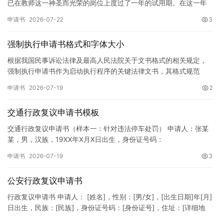
已在教师这一神圣而光荣的岗位上度过了一年的试用期。在这一年
的见习期内，在学校领导的悉心关怀下，在同事们的热情帮助和…
申请书
2026-07-22
3
强制执行申请书格式和字体大小
根据我国民事诉讼法律及最高人民法院关于文书格式的相关规定，
强制执行申请书作为启动执行程序的关键法律文书，其格式规范
性、语言严谨性及要件完整性直接影响到法院的立案审核效率。 在
申请书
2026-07-19
2
纸张与…
交通行政复议申请书模板
交通行政复议申请书（样本一：针对违法停车处罚） 申请人：张某
某，男，汉族，19XX年X月X日出生，身份证号码：
XXXXXXXXXXXXXXXXXX，住址：XX省XX市XX区XX路X…
申请书
2026-07-19
3
公安行政复议申请书
行政复议申请书 申请人： [姓名]，性别：[男/女]，[出生日期]年[月]
日出生，民族：[民族]，身份证号码：[身份证号]，住址：[详细地
址]，联系电话：[电话号码]。 被申请人：…