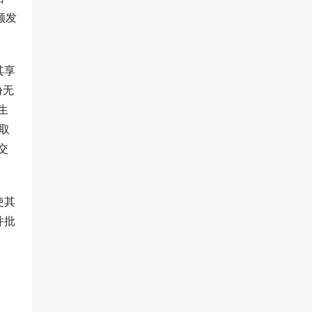
颁发
其享
份无
生
取
交
使其
并批