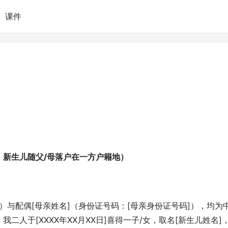
课件
，新生儿随父/母落户在一方户籍地）
]）与配偶[母亲姓名]（身份证号码：[母亲身份证号码]），均为
人于[XXXX年XX月XX日]喜得一子/女，取名[新生儿姓名]