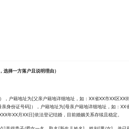
，选择一方落户且说明理由）
），户籍地址为[父亲户籍地详细地址，如：XX省XX市XX区XX
[母亲身份证号码]），户籍地址为[母亲户籍地详细地址，如：XX省
XXXX年XX月XX日]依法登记结婚，目前婚姻关系存续且稳定。
体地点]喜得贵子/爱女一名，取名[新生儿姓名]，性别[男/女]，并已