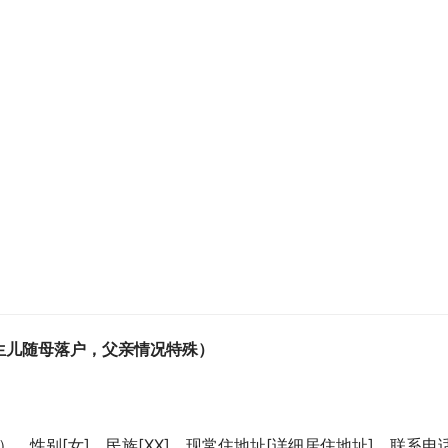
生儿随母落户，父亲情况特殊）
），性别[女]，民族[XX]，现常住地址[详细居住地址]，联系电