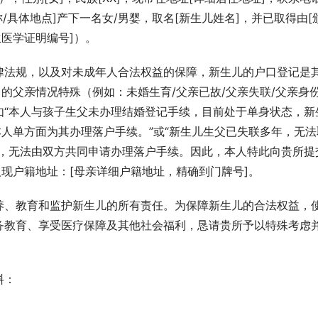
院名称/具体地点]产下一名女/男婴，取名[新生儿姓名]，并已取得由[
生医学证明编号]）。
律法规，以及对未成年人合法权益的保障，新生儿的户口登记是
]的父亲情况特殊（例如：未婚生育/父亲已故/父亲失联/父亲身
如“本人与孩子生父未办理结婚登记手续，目前处于单身状态，新
本人单方面为其办理落户手续。”或“新生儿生父已失联多年，无法
），无法由双方共同申请办理落户手续。因此，本人特此向贵所提
人现户籍地址：[母亲详细户籍地址，精确到门牌号]。
养、教育和监护新生儿的所有责任。为保障新生儿的合法权益，
务教育、享受医疗保障及其他社会福利，恳请贵所予以特殊考虑
料：