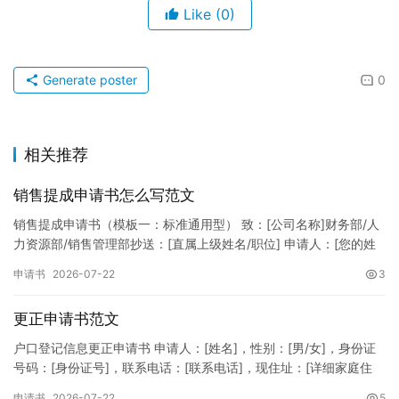
Like
(0)
Generate poster
0
相关推荐
销售提成申请书怎么写范文
销售提成申请书（模板一：标准通用型） 致：[公司名称]财务部/人
力资源部/销售管理部抄送：[直属上级姓名/职位] 申请人：[您的姓
名]所属部门：[具体销售部门/分公司]岗位职称：[…
申请书
2026-07-22
3
更正申请书范文
户口登记信息更正申请书 申请人：[姓名]，性别：[男/女]，身份证
号码：[身份证号]，联系电话：[联系电话]，现住址：[详细家庭住
址]。 申请事项：请求贵所依法对申请人户口簿上的[…
申请书
2026-07-22
5