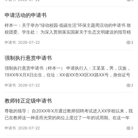
申请活动的申请书
样本一：关于举办“绿动校园·低碳生活”环保主题周活动的申请书 致
校团委、学生处： 为深入贯彻落实国家关于生态文明建设的指导精
神，增强广大同学的环保意识，倡导绿色、低碳、环保的生活方…
申请书
2026-07-22
3
强制执行悬赏申请书
强制执行悬赏申请书（样本一） 申请执行人：王某某，男，汉族，
19XX年X月X日出生，住址：XX省XX市XX区XX路XX号，身份证号
码：XXXXXXXXXXXXXXXXXX，联系电话…
申请书
2026-07-22
3
教师转正定级申请书
尊敬的领导： 自20XX年X月通过教师招聘考试进入XX学校以来，我
已在教师这一神圣而光荣的岗位上度过了一年的试用期。在这一年
的见习期内，在学校领导的悉心关怀下，在同事们的热情帮助和…
申请书
2026-07-22
3