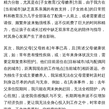
精力分散，尤其是在[子女教育/父母赡养]方面，由于我方在
[当前城市]缺乏直系亲属的有效支持，[子女姓名]的日常照
料和教育压力几乎全部落在了配偶一人肩上，或者需要通过
请假、频繁奔波来勉强维系，这不仅耗费了巨大的时间和精
力，也让孩子在成长过程中缺乏双亲常态化的陪伴与指导，
对其身心发展产生了潜在影响。
其次，我的父母[父母姓名]年事已高，且[简述父母健康状
况，如：常年患有慢性疾病，或：近年来身体状况欠佳，需
要定期复查和照护]。他们目前居住在[目标城市/或与配偶同
在的城市]，距离我现在的工作地点[当前城市]相距甚远。作
为独生子女或主要赡养人，我深感无法在父母需要时及时赶
到身边尽孝的内疚与无奈。例如，在[具体事件，如：去年
父亲住院期间，我只能在周末匆匆赶回，无法全程陪护，内
心煎熬]，这使我倍感愧疚与不安。长期两地奔波不仅增加
了经济负担，更让我无法全身心投入到工作之中，时常牵挂