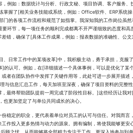
内容，例如：数据统计与分析、行政文秘、项目协调、客户服务、
握了[相关业务技能或系统，例如：Office软件、ERP系统操
对部门的各项工作流程和规范了如指掌。我深知我的工作岗位虽然
的重要环节，每一项任务的顺利完成都离不开严谨细致的态度和高
零差错，确保了[具体工作成果，例如：报表数据的准确性、公文
目、日常工作中的某项改革]中，我积极主动，勇于承担，克服了
同事]的认可。例如，在[详细描述一个具体事例，可以是优化了某
；或者在团队协作中发挥了关键作用等，此处可进一步展开描述
料整理与信息汇总工作，每天加班至深夜，确保了项目资料的完整
，最终帮助团队提前一周完成了阶段性目标。]这些经历让我对
同，也更加坚定了与单位共同成长的决心。
一份稳定的职业，更代表着单位对员工的认可与信任。对我而言
来工作投入更多热情与动力的源泉。拥有编制，将使我能够更安
除后顾之忧，从而能够将全部精力专注于工作，更深入地参与到