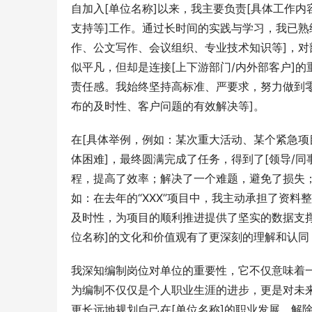
自加入[单位名称]以来，我主要负责[具体工作
支持等]工作。通过长时间的实践与学习，我已熟练掌
作、公文写作、会议组织、专业技术知识等]，
似平凡，但却是连接[上下游部门/内外部客户]
责任感。我始终坚持高标准、严要求，努力做到
布的及时性、客户问题的有效解决等]。
在[具体举例，例如：某次重大活动、某个紧急项
体困难]，最终圆满完成了任务，得到了[领导/
程，提高了效率；解决了一个难题，避免了损失
如：在去年的“XXX”项目中，我主动承担了资
及时性，为项目的顺利推进提供了坚实的数据支撑
位名称]的文化和价值观有了更深刻的理解和认
我深知编制岗位对单位的重要性，它不仅意味着
为编制不仅仅是个人职业生涯的进步，更是对未
更长远地规划自己在[单位名称]的职业发展，解