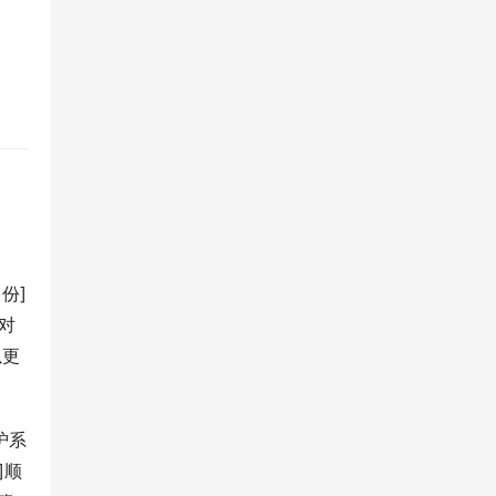
份]
对
以更
护系
]顺