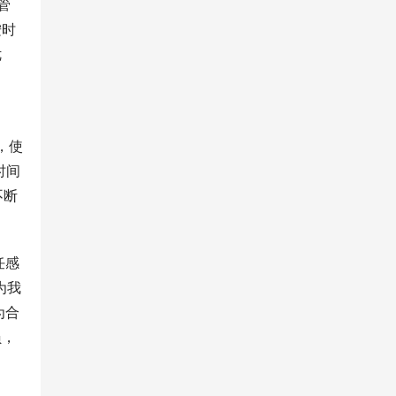
管
按时
优
，使
时间
不断
任感
为我
为合
员，