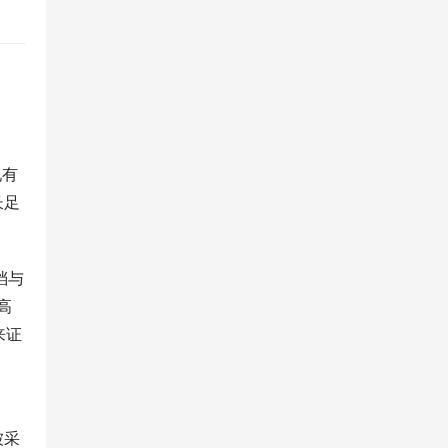
现有
长足
档与
高
来证
被采