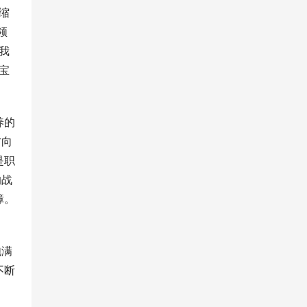
缩
领
我
宝
养的
方向
是职
的战
障。
饱满
不断
力