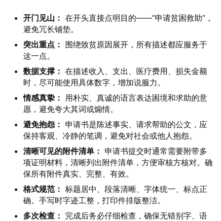
开门见山：
在开头直接点明目的——“申请贫困救助”，
避免冗长铺垫。
突出重点：
围绕致贫原因展开，所有描述都应服务于
这一点。
数据支撑：
在描述收入、支出、医疗费用、损失金额
时，尽可能使用具体数字，增加说服力。
情感真挚：
用朴实、真诚的语言表达困境和求助的意
愿，避免夸大其词或煽情。
避免抱怨：
申请书是陈述事实、请求帮助的公文，应
保持客观、冷静的笔调，避免对社会或他人抱怨。
清晰可见的附件清单：
申请书提交时通常需要附带多
项证明材料，清晰列出附件清单，方便审核方核对。确
保所有附件真实、完整、有效。
格式规范：
标题居中、段落清晰、字体统一、标点正
确。手写时字迹工整，打印件排版整洁。
多次检查：
完成后务必仔细检查，确保无错别字、语