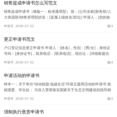
销售提成申请书怎么写范文
销售提成申请书（模板一：标准通用型） 致：[公司名称]财务部/人
力资源部/销售管理部抄送：[直属上级姓名/职位] 申请人：[您的姓
名]所属部门：[具体销售部门/分公司]岗位职称：[…
申请书
2026-07-22
3
更正申请书范文
户口登记信息更正申请书 申请人：[姓名]，性别：[男/女]，身份证
号码：[身份证号]，联系电话：[联系电话]，现住址：[详细家庭住
址]。 申请事项：请求贵所依法对申请人户口簿上的[…
申请书
2026-07-22
4
申请活动的申请书
样本一：关于举办“绿动校园·低碳生活”环保主题周活动的申请书 致
校团委、学生处： 为深入贯彻落实国家关于生态文明建设的指导精
神，增强广大同学的环保意识，倡导绿色、低碳、环保的生活方…
申请书
2026-07-22
3
强制执行悬赏申请书