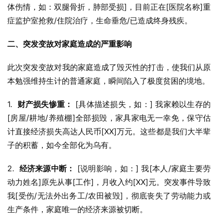
体伤情，如：双腿骨折，肺部受损]，目前正在[医院名称]重
症监护室抢救/住院治疗，生命垂危/已造成终身残疾。
二、突发变故对家庭造成的严重影响
此次突发变故对我的家庭造成了毁灭性的打击，使我们从原
本勉强维持生计的普通家庭，瞬间陷入了极度贫困的境地。
1.  
财产损失惨重：
 [具体描述损失，如：] 我家赖以生存的
[房屋/耕地/养殖棚]全部损毁，家具家电无一幸免，保守估
计直接经济损失高达人民币[XX]万元。这些都是我们大半辈
子的积蓄，如今全部化为乌有。
2.  
经济来源中断：
 [说明影响，如：] 我[本人/家庭主要劳
动力姓名]原先从事[工作]，月收入约[XX]元。突发事件导致
我[受伤/无法外出务工/农田被毁]，彻底丧失了劳动能力或
生产条件，家庭唯一的经济来源被切断。