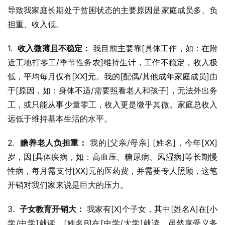
导致我家庭长期处于贫困状态的主要原因是家庭成员多、负
担重、收入低。
1.  
收入微薄且不稳定：
 我目前主要靠[具体工作，如：在附
近工地打零工/季节性务农]维持生计，工作不稳定，收入极
低，平均每月仅有[XX]元。我的[配偶/其他成年家庭成员]由
于[原因，如：身体不适/需要照看老人和孩子]，无法外出务
工，或只能从事少量零工，收入更是微乎其微。家庭总收入
远低于维持基本生活的水平。
2.  
赡养老人负担重：
 我的[父亲/母亲] [姓名]，今年[XX]
岁，因[具体疾病，如：高血压、糖尿病、风湿病]等长期慢
性病，每月需支付[XX]元的医药费，并需要专人照顾，这笔
开销对我们家来说是巨大的压力。
3.  
子女教育开销大：
 我家有[X]个子女，其中[姓名A]在[小
学/中学]就读，[姓名B]在[中学/大学]就读。虽然享受义务