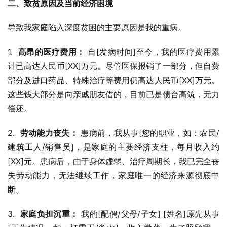
二、致贫原因及当前经济困境
导致我家庭陷入深度贫困的主要原因是我的重病。
1.  
高昂的医疗费用：
 自[发病时间]至今，我的医疗费用累
计已高达人民币[XX]万元。尽管医保报销了一部分，但自费
部分及进口药品、特殊治疗等费用仍高达人民币[XX]万元。
这些钱大部分是向亲戚朋友借的，目前已是债台高筑，无力
偿还。
2.  
劳动能力丧失：
 患病前，我从事[您的职业，如：农民/
建筑工人/销售员]，是家庭的主要经济支柱，每月收入约
[XX]元。患病后，由于身体虚弱、治疗周期长，我已完全丧
失劳动能力，无法继续工作，家庭唯一的经济来源彻底中
断。
3.  
家庭负担沉重：
 我的[配偶/父母/子女] [姓名]原先从事