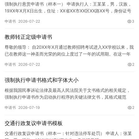
强制执行悬赏申请书（样本一） 申请执行人：王某某，男，汉族，
19XX年X月X日出生，住址：XX省XX市XX区XX路XX号，身份证号
码：XXXXXXXXXXXXXXXXXX，联系电话…
申请书
2026-07-22
3
教师转正定级申请书
尊敬的领导： 自20XX年X月通过教师招聘考试进入XX学校以来，我
已在教师这一神圣而光荣的岗位上度过了一年的试用期。在这一年
的见习期内，在学校领导的悉心关怀下，在同事们的热情帮助和…
申请书
2026-07-22
2
强制执行申请书格式和字体大小
根据我国民事诉讼法律及最高人民法院关于文书格式的相关规定，
强制执行申请书作为启动执行程序的关键法律文书，其格式规范
性、语言严谨性及要件完整性直接影响到法院的立案审核效率。 在
申请书
2026-07-19
2
纸张与…
交通行政复议申请书模板
交通行政复议申请书（样本一：针对违法停车处罚） 申请人：张某