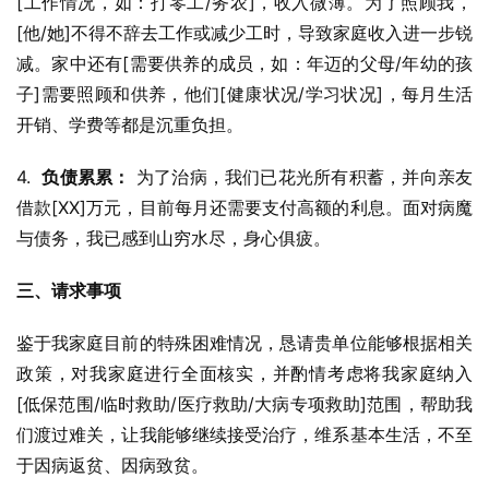
[工作情况，如：打零工/务农]，收入微薄。为了照顾我，
[他/她]不得不辞去工作或减少工时，导致家庭收入进一步锐
减。家中还有[需要供养的成员，如：年迈的父母/年幼的孩
子]需要照顾和供养，他们[健康状况/学习状况]，每月生活
开销、学费等都是沉重负担。
4.  
负债累累：
 为了治病，我们已花光所有积蓄，并向亲友
借款[XX]万元，目前每月还需要支付高额的利息。面对病魔
与债务，我已感到山穷水尽，身心俱疲。
三、请求事项
鉴于我家庭目前的特殊困难情况，恳请贵单位能够根据相关
政策，对我家庭进行全面核实，并酌情考虑将我家庭纳入
[低保范围/临时救助/医疗救助/大病专项救助]范围，帮助我
们渡过难关，让我能够继续接受治疗，维系基本生活，不至
于因病返贫、因病致贫。