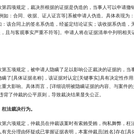
款第四项规定，裁决所根据的证据是伪造的，当事人可以申请撤
例如：合同、收据、证人证言等]系被申请人伪造。具体表现为：
如：该合同上的签名系伪造，经鉴定结论证实；该收据系伪造，
处，且与客观事实严重不符等]。申请人将在证据清单中列明相关
款第五项规定，被申请人隐瞒了足以影响公正裁决的证据的，当
瞒了[具体证据名称]，该证据对认定[关键事实]具有决定性作用
生重大影响。具体而言，[详细说明被隐瞒证据的内容、与案件的
重违背了仲裁的公平原则，导致裁决结果显失公正。
，枉法裁决行为。
款第六项规定，仲裁员在仲裁该案时有索贿受贿，徇私舞弊，枉
有充分理由怀疑或已掌握证据表明，本案仲裁员[姓名]存在[具