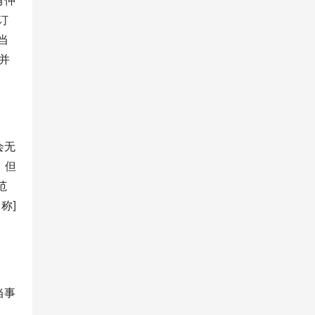
有仲
订
当
并
会无
，但
范
称]
当事