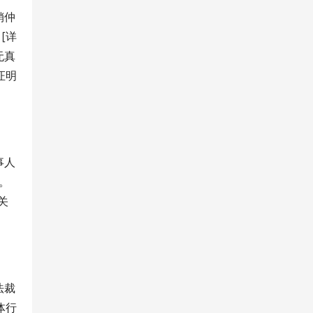
销仲
[详
无真
证明
事人
。
关
法裁
体行