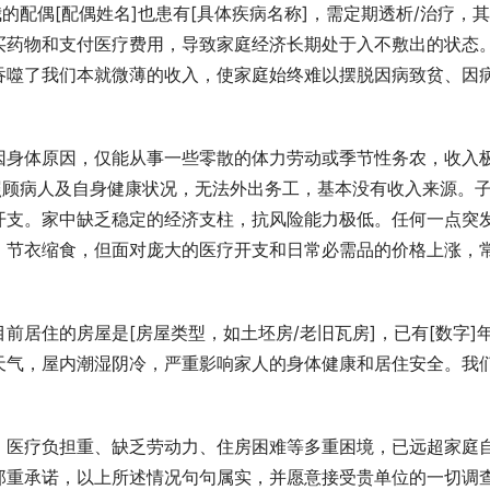
的配偶[配偶姓名]也患有[具体疾病名称]，需定期透析/治疗，
买药物和支付医疗费用，导致家庭经济长期处于入不敷出的状态
吞噬了我们本就微薄的收入，使家庭始终难以摆脱因病致贫、因
因身体原因，仅能从事一些零散的体力劳动或季节性务农，收入
照顾病人及自身健康状况，无法外出务工，基本没有收入来源。
开支。家中缺乏稳定的经济支柱，抗风险能力极低。任何一点突
，节衣缩食，但面对庞大的医疗开支和日常必需品的价格上涨，
前居住的房屋是[房屋类型，如土坯房/老旧瓦房]，已有[数字]
天气，屋内潮湿阴冷，严重影响家人的身体健康和居住安全。我
、医疗负担重、缺乏劳动力、住房困难等多重困境，已远超家庭
郑重承诺，以上所述情况句句属实，并愿意接受贵单位的一切调