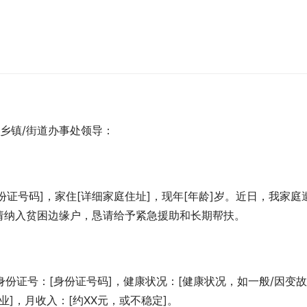
]乡镇/街道办事处领导：
身份证号码]，家住[详细家庭住址]，现年[年龄]岁。近日，我家庭
请纳入贫困边缘户，恳请给予紧急援助和长期帮扶。
份证号：[身份证号码]，健康状况：[健康状况，如一般/因变
业]，月收入：[约XX元，或不稳定]。