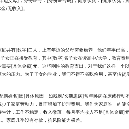
年迈父母]，身份证号：[身份证号码]，健康状况：[健康状况，
金/无收入]。
庭共有[数字]口人，上有年迈的父母需要赡养，他们年事已高
名子女正在接受教育，其中[数字]名子女在读高中/大学，教育费
需要[具体金额]元。这些刚性的教育支出，对于我们这样一个
巨大的压力。为了子女的学业，我们不得不省吃俭用，甚至借贷
配偶姓名]因[具体原因，如残疾/长期患病]常年卧病在床或行动
减少了家庭劳动力，反而增加了护理费用。我作为家庭唯一的健
生计，工作不稳定，收入微薄，每月平均收入不足[具体金额]
几。家庭几乎没有存款，抗风险能力极差。