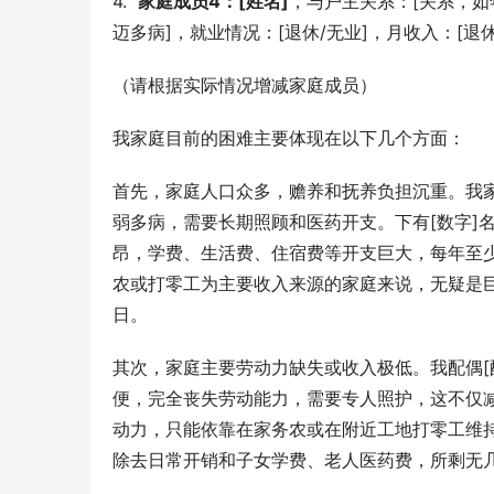
4.  
家庭成员4：[姓名]
，与户主关系：[关系，如
迈多病]，就业情况：[退休/无业]，月收入：[退休
（请根据实际情况增减家庭成员）
我家庭目前的困难主要体现在以下几个方面：
首先，家庭人口众多，赡养和抚养负担沉重。我家
弱多病，需要长期照顾和医药开支。下有[数字]
昂，学费、生活费、住宿费等开支巨大，每年至少
农或打零工为主要收入来源的家庭来说，无疑是
日。
其次，家庭主要劳动力缺失或收入极低。我配偶[
便，完全丧失劳动能力，需要专人照护，这不仅
动力，只能依靠在家务农或在附近工地打零工维持
除去日常开销和子女学费、老人医药费，所剩无