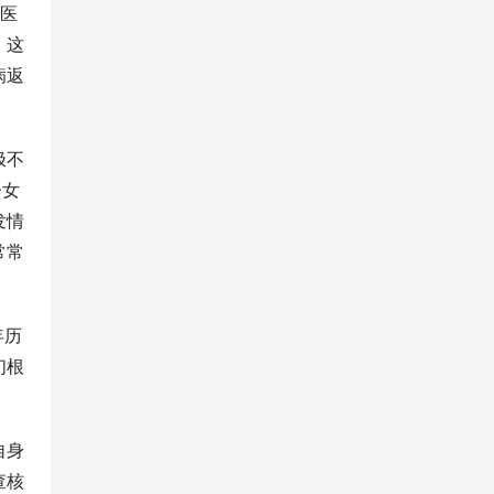
其医
。这
病返
极不
子女
发情
常常
年历
们根
自身
查核