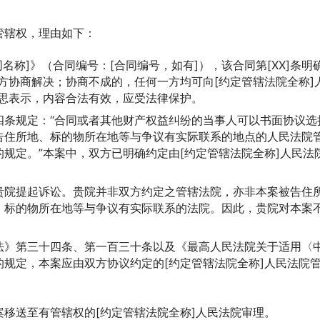
管辖权，理由如下：
同名称]》（合同编号：[合同编号，如有]），该合同第[XX]条明
方协商解决；协商不成的，任何一方均可向[约定管辖法院全称]
意思表示，内容合法有效，应受法律保护。
四条规定：“合同或者其他财产权益纠纷的当事人可以书面协议选
告住所地、标的物所在地等与争议有实际联系的地点的人民法院
规定。”本案中，双方已明确约定由[约定管辖法院全称]人民法
贵院提起诉讼。贵院并非双方约定之管辖法院，亦非本案被告住
、标的物所在地等与争议有实际联系的法院。因此，贵院对本案
法》第三十四条、第一百三十条以及《最高人民法院关于适用〈
规定，本案应由双方协议约定的[约定管辖法院全称]人民法院
移送至有管辖权的[约定管辖法院全称]人民法院审理。