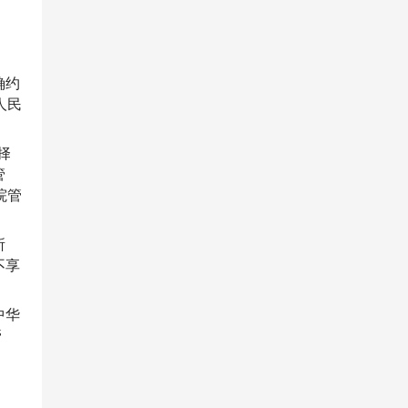
确约
人民
择
管
院管
所
不享
中华
管