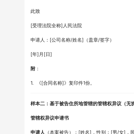
此致
[受理法院全称]人民法院
申请人：[公司名称/姓名]（盖章/签字）
[年]月[日]
附
：
1.  《[合同名称]》复印件1份。
样本二：基于被告住所地管辖的管辖权异议（无
管辖权异议申请书
申请人
（本案被告）：[姓名]，性别：[男/女]，民族