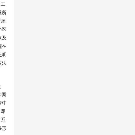
造工
屋所
房屋
小区
点及
院在
证明
依法
然
涉案
告中
中即
水系
果形