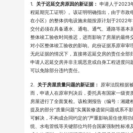
1.  
关于迟延交房原因的新证据：
 申请人于202
程延期完工证明》。该证明明确指出，由于市政
在小区）的整体供电设施未能按原计划于2022
交付必须在具备通水、通电、通气、通路等基本
整体竣工验收时间推迟，进而影响了房屋的最终
对小区整体竣工验收的影响。此份证据系原审审
无此证据的情况下，直接将迟延交房的责任全部
申请人迟延交房并非主观恶意或自身工程进度问
可以免除部分违约责任。
2.  
关于房屋质量问题的新证据：
 原审法院根据
而，申请人在原审判决后，委托具有国家一级资
房屋进行了全面复检。该检测报告（编号：湘建检字2
提及的部分“质量问题”实属装修遗留问题或系不
可解决，不构成合同约定的“严重影响居住使用功
统、水电管线等关键部位均符合国家强制性标准