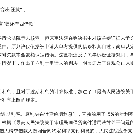
言“部分还款”；
附言“归还李四借款”。
并请求法院予以核查，但原审法院在判决书中对该关键证据未予
理由。原判决仅依据被申请人单方提供的借条和其自述，简单认
致对欠款本金数额认定错误。这直接违反了民事诉讼证据规则，
的情况下，作出了不利于申请人的判决，明显违反了客观公正原
期利息，且对于逾期利息的计算标准，超过了《最高人民法院关
于利率上限的规定。
确逾期利率。原判决在计算逾期利息时，直接沿用了15%的年利
，根据《最高人民法院关于审理民间借贷案件适用法律若干问题
出借人请求借款人按照合同约定利率支付利息的，人民法院应予支