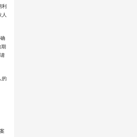
期利
款人
明确
逾期
申请
人的
本案