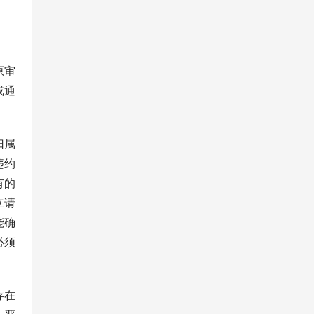
原审
或通
归属
违约
有的
立请
能确
必须
存在