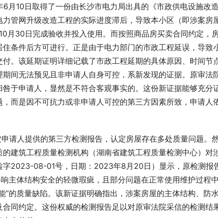
3年6月10日取得了一份由长沙市电力局出具的《市政供电设施改
电力管网升级改造工程的实际进度滞后，导致本小区（即涉案房
年10月30日完成验收并投入使用。而按照商品房买卖合同约定，
居住条件后方可进行。正是由于电力部门的市政工程延误，导致
交付。该延期证明详细记载了市政工程延期的具体原因、时间节
理期间无法预见且非申请人自身可控，系新发现的证据。原审法
归咎于申请人，显然是不符合客观事实的。这份新证据能够充分
题，而是因不可抗力或非申请人可控的第三方因素所致，申请人
被申请人提供的第三方检测报告，认定房屋存在多处质量问题。
质的建筑工程质量检测机构（湖南省建筑工程质量检测中心）对
023-08-01号，日期：2023年8月20日）显示，原检测报
影响主体结构安全的轻微瑕疵，且部分问题在正常使用维护过程
能”的质量缺陷。该新证据明确指出，涉案房屋的主体结构、防
及合同约定。这份权威的检测报告足以对原审法院采信的检测结