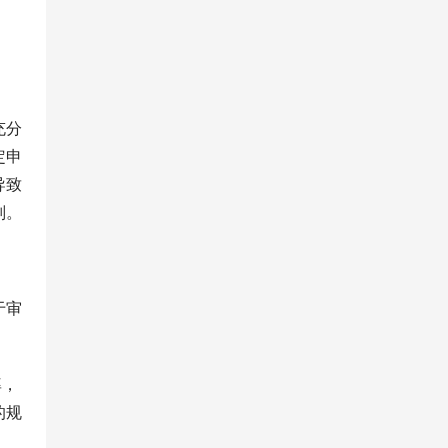
充分
定申
导致
则。
于审
率，
的规