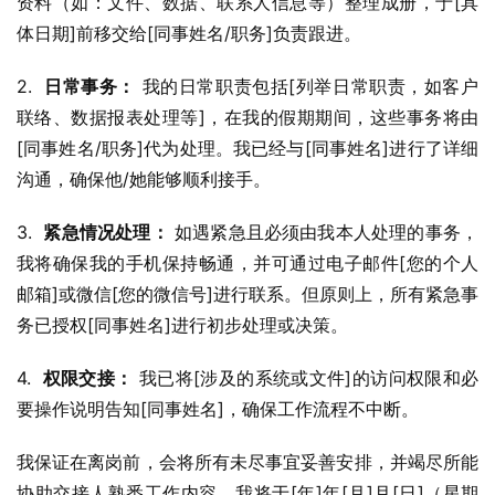
资料（如：文件、数据、联系人信息等）整理成册，于[具
体日期]前移交给[同事姓名/职务]负责跟进。
2.  
日常事务：
 我的日常职责包括[列举日常职责，如客户
联络、数据报表处理等]，在我的假期期间，这些事务将由
[同事姓名/职务]代为处理。我已经与[同事姓名]进行了详细
沟通，确保他/她能够顺利接手。
3.  
紧急情况处理：
 如遇紧急且必须由我本人处理的事务，
我将确保我的手机保持畅通，并可通过电子邮件[您的个人
邮箱]或微信[您的微信号]进行联系。但原则上，所有紧急事
务已授权[同事姓名]进行初步处理或决策。
4.  
权限交接：
 我已将[涉及的系统或文件]的访问权限和必
要操作说明告知[同事姓名]，确保工作流程不中断。
我保证在离岗前，会将所有未尽事宜妥善安排，并竭尽所能
协助交接人熟悉工作内容。我将于[年]年[月]月[日]（星期