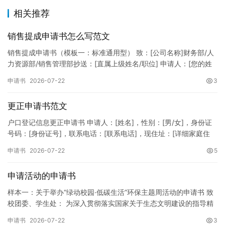
相关推荐
销售提成申请书怎么写范文
销售提成申请书（模板一：标准通用型） 致：[公司名称]财务部/人
力资源部/销售管理部抄送：[直属上级姓名/职位] 申请人：[您的姓
名]所属部门：[具体销售部门/分公司]岗位职称：[…
申请书
2026-07-22
3
更正申请书范文
户口登记信息更正申请书 申请人：[姓名]，性别：[男/女]，身份证
号码：[身份证号]，联系电话：[联系电话]，现住址：[详细家庭住
址]。 申请事项：请求贵所依法对申请人户口簿上的[…
申请书
2026-07-22
5
申请活动的申请书
样本一：关于举办“绿动校园·低碳生活”环保主题周活动的申请书 致
校团委、学生处： 为深入贯彻落实国家关于生态文明建设的指导精
神，增强广大同学的环保意识，倡导绿色、低碳、环保的生活方…
申请书
2026-07-22
3