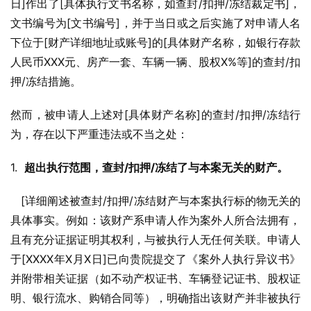
日]作出了[具体执行文书名称，如查封/扣押/冻结裁定书]，
文书编号为[文书编号]，并于当日或之后实施了对申请人名
下位于[财产详细地址或账号]的[具体财产名称，如银行存款
人民币XXX元、房产一套、车辆一辆、股权X%等]的查封/扣
押/冻结措施。
然而，被申请人上述对[具体财产名称]的查封/扣押/冻结行
为，存在以下严重违法或不当之处：
1.  
超出执行范围，查封/扣押/冻结了与本案无关的财产。
   [详细阐述被查封/扣押/冻结财产与本案执行标的物无关的
具体事实。例如：该财产系申请人作为案外人所合法拥有，
且有充分证据证明其权利，与被执行人无任何关联。申请人
于[XXXX年X月X日]已向贵院提交了《案外人执行异议书》
并附带相关证据（如不动产权证书、车辆登记证书、股权证
明、银行流水、购销合同等），明确指出该财产并非被执行