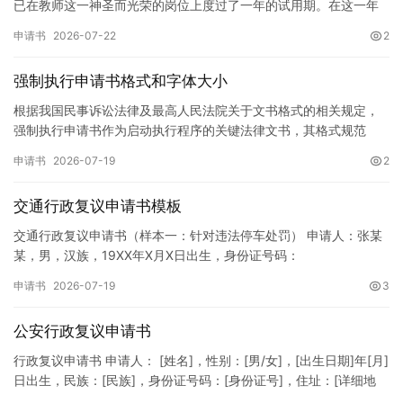
已在教师这一神圣而光荣的岗位上度过了一年的试用期。在这一年
的见习期内，在学校领导的悉心关怀下，在同事们的热情帮助和…
申请书
2026-07-22
2
强制执行申请书格式和字体大小
根据我国民事诉讼法律及最高人民法院关于文书格式的相关规定，
强制执行申请书作为启动执行程序的关键法律文书，其格式规范
性、语言严谨性及要件完整性直接影响到法院的立案审核效率。 在
申请书
2026-07-19
2
纸张与…
交通行政复议申请书模板
交通行政复议申请书（样本一：针对违法停车处罚） 申请人：张某
某，男，汉族，19XX年X月X日出生，身份证号码：
XXXXXXXXXXXXXXXXXX，住址：XX省XX市XX区XX路X…
申请书
2026-07-19
3
公安行政复议申请书
行政复议申请书 申请人： [姓名]，性别：[男/女]，[出生日期]年[月]
日出生，民族：[民族]，身份证号码：[身份证号]，住址：[详细地
址]，联系电话：[电话号码]。 被申请人：…