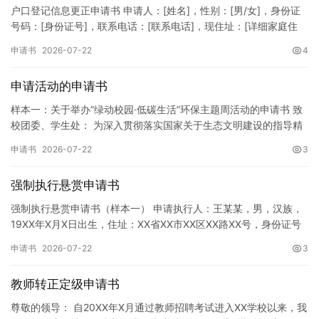
户口登记信息更正申请书 申请人：[姓名]，性别：[男/女]，身份证
号码：[身份证号]，联系电话：[联系电话]，现住址：[详细家庭住
址]。 申请事项：请求贵所依法对申请人户口簿上的[…
申请书
2026-07-22
4
申请活动的申请书
样本一：关于举办“绿动校园·低碳生活”环保主题周活动的申请书 致
校团委、学生处： 为深入贯彻落实国家关于生态文明建设的指导精
神，增强广大同学的环保意识，倡导绿色、低碳、环保的生活方…
申请书
2026-07-22
3
强制执行悬赏申请书
强制执行悬赏申请书（样本一） 申请执行人：王某某，男，汉族，
19XX年X月X日出生，住址：XX省XX市XX区XX路XX号，身份证号
码：XXXXXXXXXXXXXXXXXX，联系电话…
申请书
2026-07-22
3
教师转正定级申请书
尊敬的领导： 自20XX年X月通过教师招聘考试进入XX学校以来，我