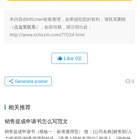
本内容由MSchen收集整理，如果侵犯您的权利，请联系删除
（
点这里联系
），如若转载，请注明出处：
http://www.xchxzm.com/77034.html
Like
(0)
Generate poster
0
相关推荐
销售提成申请书怎么写范文
销售提成申请书（模板一：标准通用型） 致：[公司名称]财务部/人
力资源部/销售管理部抄送：[直属上级姓名/职位] 申请人：[您的姓