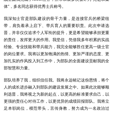
体”，多名同志获得优秀士兵称号。
我深知士官是部队建设的骨干力量，是连接官兵的桥梁纽
带，肩负着承上启下、带兵育人的重要职责。此次申请选
晋，并非仅仅追求个人军衔的提升，更是希望能够承担更重
的责任，发挥更大的作用。我坚信，凭借我多年积累的实战
经验、专业技能和带兵能力，我完全能够胜任更高一级士官
的岗位要求。我将以更加饱满的热情、更加严谨的态度、更
加扎实的作风投入到工作中，为部队的全面建设贡献我的全
部智慧和力量。
部队培养了我，组织信任我。我将永远铭记这份恩情，将个
人的成长进步融入到部队的建设发展之中。如果此次能够顺
利选晋，我将视之为新的起点，以更高的标准要求自己，以
更强的责任心对待工作，以更优异的成绩回报部队。我将立
足本职岗位，模范带头，言传身教，努力成为一名政治过