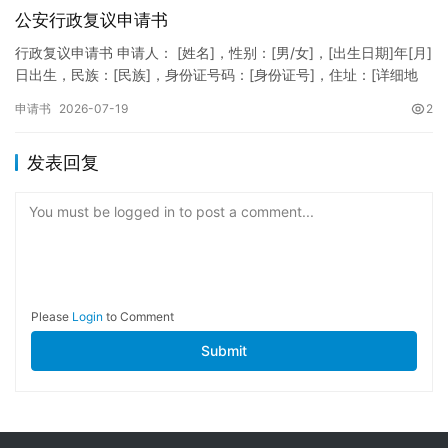
公安行政复议申请书
行政复议申请书 申请人： [姓名]，性别：[男/女]，[出生日期]年[月]
日出生，民族：[民族]，身份证号码：[身份证号]，住址：[详细地
址]，联系电话：[电话号码]。 被申请人：…
申请书
2026-07-19
2
发表回复
You must be logged in to post a comment...
Please
Login
to Comment
Submit