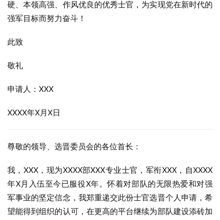
硬、本领高强、作风优良的优秀士官，为实现党在新时代的
强军目标而努力奋斗！
此致
敬礼
申请人：XXX
XXXX年X月X日
尊敬的领导、选晋委员会的各位首长：
我，XXX，现为XXXX部XXX专业士官，军衔XXX，自XXXX
年X月入伍至今已服役X年。怀着对部队的无限热爱和对强
军事业的坚定信念，我郑重递交此份士官选晋个人申请，希
望能得到组织的认可，在更高的平台继续为部队建设添砖加