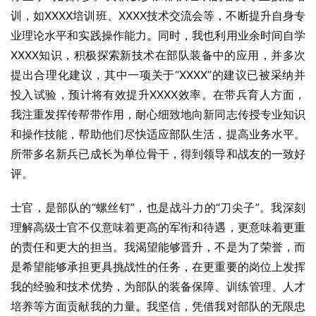
训，如XXXX培训班、XXXX技术交流会等，不断提升自身专
业理论水平和实践操作能力。同时，我也利用业余时间自学
XXXX知识，积极探索新技术在部队装备中的应用，并多次
提出合理化建议，其中一项关于“XXXX”的建议已被采纳并
投入试验，预计将有效提升XXXX效率。在带兵育人方面，
我注重发挥传帮带作用，耐心细致地向新同志传授专业知识
和操作技能，帮助他们尽快适应部队生活，提高业务水平。
所带多名新兵已成长为单位骨干，得到领导和战友的一致好
评。
士官，是部队的“螺丝钉”，也是战斗力的“刀尖子”。我深刻
理解高级士官不仅意味着更高的军衔和待遇，更意味着更重
的责任和更大的担当。我渴望能够晋升，不是为了荣誉，而
是希望能够承担更具挑战性的任务，在更重要的岗位上发挥
我的经验和技术优势，为部队的装备保障、训练管理、人才
培养等方面贡献我的力量。我坚信，凭借我对部队的无限忠