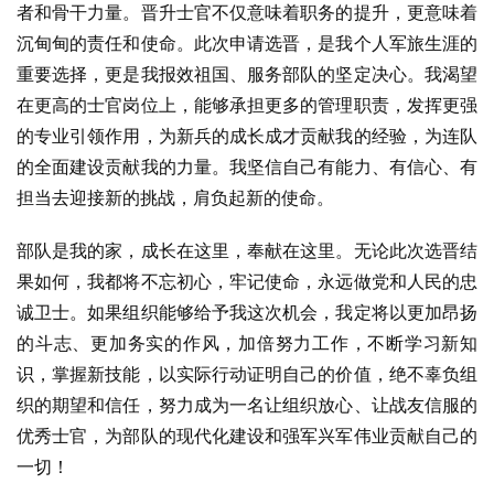
者和骨干力量。晋升士官不仅意味着职务的提升，更意味着
沉甸甸的责任和使命。此次申请选晋，是我个人军旅生涯的
重要选择，更是我报效祖国、服务部队的坚定决心。我渴望
在更高的士官岗位上，能够承担更多的管理职责，发挥更强
的专业引领作用，为新兵的成长成才贡献我的经验，为连队
的全面建设贡献我的力量。我坚信自己有能力、有信心、有
担当去迎接新的挑战，肩负起新的使命。
部队是我的家，成长在这里，奉献在这里。无论此次选晋结
果如何，我都将不忘初心，牢记使命，永远做党和人民的忠
诚卫士。如果组织能够给予我这次机会，我定将以更加昂扬
的斗志、更加务实的作风，加倍努力工作，不断学习新知
识，掌握新技能，以实际行动证明自己的价值，绝不辜负组
织的期望和信任，努力成为一名让组织放心、让战友信服的
优秀士官，为部队的现代化建设和强军兴军伟业贡献自己的
一切！