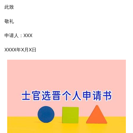
此致
敬礼
申请人：XXX
XXXX年X月X日