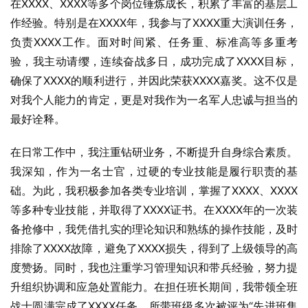
在XXXX、XXXX等多个岗位锤炼成长，积累了丰富的基层工
作经验。特别是在XXXX年，我参与了XXXX重大演训任务，
负责XXXX工作。面对时间紧、任务重、标准高等多重考
验，我主动请缨，连续奋战多日，成功完成了XXXX目标，
确保了XXXX的顺利进行，并因此荣获XXXX嘉奖。这不仅是
对我个人能力的肯定，更是对我作为一名军人忠诚与担当的
最好诠释。
在日常工作中，我注重钻研业务，不断提升自身综合素质。
我深知，作为一名士官，过硬的专业技能是履行职责的基
础。为此，我积极参加各类专业培训，掌握了XXXX、XXXX
等多种专业技能，并取得了XXXX证书。在XXXX年的一次装
备抢修中，我凭借扎实的理论知识和熟练的操作技能，及时
排除了XXXX故障，避免了XXXX损失，得到了上级领导的高
度赞扬。同时，我也注重学习管理知识和带兵经验，努力提
升组织协调和应急处置能力。在担任班长期间，我带领全班
战士圆满完成了XXXX任务，所带班级多次被评为“先进班集