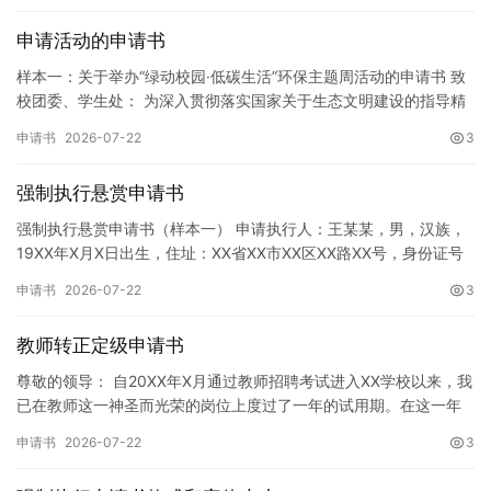
申请活动的申请书
样本一：关于举办“绿动校园·低碳生活”环保主题周活动的申请书 致
校团委、学生处： 为深入贯彻落实国家关于生态文明建设的指导精
神，增强广大同学的环保意识，倡导绿色、低碳、环保的生活方…
申请书
2026-07-22
3
强制执行悬赏申请书
强制执行悬赏申请书（样本一） 申请执行人：王某某，男，汉族，
19XX年X月X日出生，住址：XX省XX市XX区XX路XX号，身份证号
码：XXXXXXXXXXXXXXXXXX，联系电话…
申请书
2026-07-22
3
教师转正定级申请书
尊敬的领导： 自20XX年X月通过教师招聘考试进入XX学校以来，我
已在教师这一神圣而光荣的岗位上度过了一年的试用期。在这一年
的见习期内，在学校领导的悉心关怀下，在同事们的热情帮助和…
申请书
2026-07-22
3