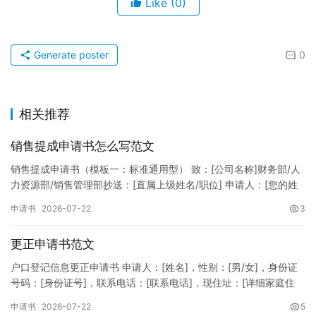
Like
(0)
Generate poster
0
相关推荐
销售提成申请书怎么写范文
销售提成申请书（模板一：标准通用型） 致：[公司名称]财务部/人
力资源部/销售管理部抄送：[直属上级姓名/职位] 申请人：[您的姓
名]所属部门：[具体销售部门/分公司]岗位职称：[…
申请书
2026-07-22
3
更正申请书范文
户口登记信息更正申请书 申请人：[姓名]，性别：[男/女]，身份证
号码：[身份证号]，联系电话：[联系电话]，现住址：[详细家庭住
址]。 申请事项：请求贵所依法对申请人户口簿上的[…
申请书
2026-07-22
5