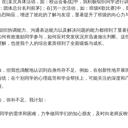
在[某次具体活动，如：校运会备战]中，我积极组织同学进行
：团体总分名列前茅]；在[另一次活动，如：班级K歌比赛]中，
热烈响应，增进了彼此的了解与友谊，显著提升了班级的向心力
组织协调能力、沟通表达能力以及解决问题的能力都得到了显著
如何有效激励同学参与，如何应对突发状况并迅速做出判断。这
理解，也使我个人的综合素质得到了全面锻炼与成长。
效，但我也清醒地认识到自身尚存不足。例如，在创新性地开展
传统；在个别同学的心理疏导和学业帮扶上，可能关注的深度和
善。
力，弥补不足。我计划：
位同学的需求和困难，力争做同学们的知心朋友，及时向老师反映