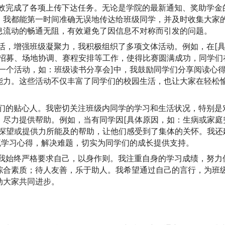
效完成了各项上传下达任务。无论是学院的最新通知、奖助学金
，我都能第一时间准确无误地传达给班级同学，并及时收集大家
息流动的畅通无阻，有效避免了因信息不对称而引发的问题。
活，增强班级凝聚力，我积极组织了多项文体活动。例如，在[
员招募、场地协调、赛程安排等工作，使得比赛圆满成功，同学们
一个活动，如：班级读书分享会]中，我鼓励同学们分享阅读心
能力。这些活动不仅丰富了同学们的校园生活，也让大家在轻松
们的贴心人。我密切关注班级内同学的学习和生活状况，特别是
，尽力提供帮助。例如，当有同学因[具体原因，如：生病或家庭
行探望或提供力所能及的帮助，让他们感受到了集体的关怀。我还
流学习心得，解决难题，切实为同学们的成长提供支持。
我始终严格要求自己，以身作则。我注重自身的学习成绩，努力
综合素质；待人友善，乐于助人。我希望通过自己的言行，为班
动大家共同进步。