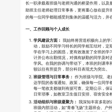
长一职承载着班级与老师沟通的桥梁作用，以及
助班主任老师处理日常事务，更将重心放在提升
的每一位同学都能感受到集体的温暖与活力，并
一、工作回顾与个人成长
学风建设方面：
我始终将营造积极向上的学
动，鼓励不同学习特长的同学相互结对，定
学在学习上的困惑，更有效激发了全班的学
计并公布出勤情况，对偶有缺勤的同学及时
学风。在我的协调与带动下，本班的到课率
较以往有所提升，部分科目表现尤为突出。
班级管理与日常事务：
作为班级与学院、老
达学院的各项通知、政策，确保每一位同学
每一笔收支都做到有据可查、定期公示，保
日常琐事，如教室卫生值日安排、宿舍安全
活动组织与班级凝聚力：
我深知丰富多彩的
班级内部活动，如“青春飞扬”主题班会、户