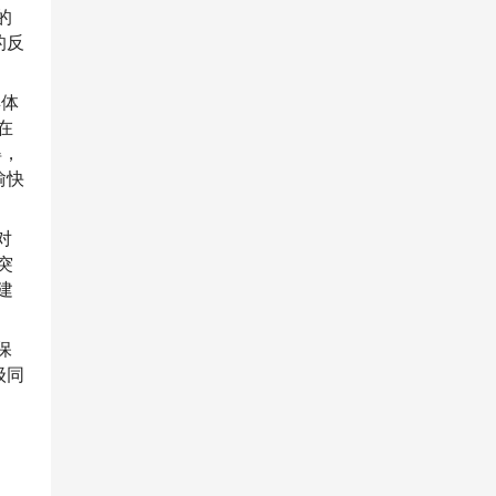
的
的反
具体
在
得，
愉快
对
突
建
保
级同