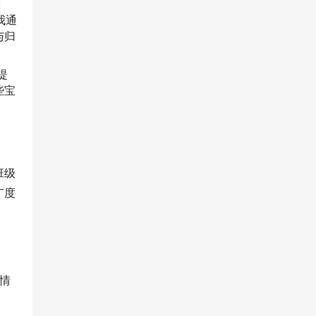
训
我通
与归
提
些宝
班级
广度
情