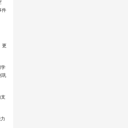
空
事件
、更
同学
到巩
的支
能力