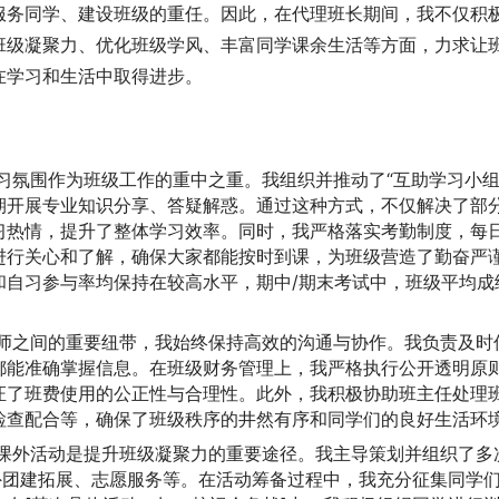
服务同学、建设班级的重任。因此，在代理班长期间，我不仅积
班级凝聚力、优化班级学风、丰富同学课余生活等方面，力求让
在学习和生活中取得进步。
习氛围作为班级工作的重中之重。我组织并推动了“互助学习小组
期开展专业知识分享、答疑解惑。通过这种方式，不仅解决了部
习热情，提升了整体学习效率。同时，我严格落实考勤制度，每
进行关心和了解，确保大家都能按时到课，为班级营造了勤奋严
和自习参与率均保持在较高水平，期中/期末考试中，班级平均成
师之间的重要纽带，我始终保持高效的沟通与协作。我负责及时
都能准确掌握信息。在班级财务管理上，我严格执行公开透明原
证了班费使用的公正性与合理性。此外，我积极协助班主任处理
检查配合等，确保了班级秩序的井然有序和同学们的良好生活环
课外活动是提升班级凝聚力的重要途径。我主导策划并组织了多
外团建拓展、志愿服务等。在活动筹备过程中，我充分征集同学