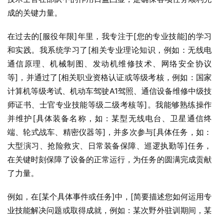
成的关键力量。
在过去的[服役年限]年里，我专注于[您的专业技能]的学习
和实践。我系统学习了[相关专业理论知识，例如：无线电
通信原理、机械制图、发动机维修技术、网络安全协议
等]，并通过了[相关职业资格认证或等级考核，例如：国家
计算机等级考试、机动车驾驶A1驾照、通信设备维修中级技
师证书、士官专业技能等级二级考核等]。我能够熟练操作
并维护[具体装备名称，如：某型无线电台、卫星通信终
端、轮式战车、精密仪器等]，并多次参与[具体任务，如：
大型演习、抢险救灾、日常装备保障、巡逻执勤等]任务，
在关键时刻保障了设备的正常运行，为任务的圆满完成贡献
了力量。
例如，在[某个具体事件或任务]中，[简要描述您如何运用专
业技能解决问题或取得成就，例如：某次野外驻训期间，某