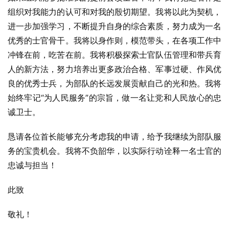
组织对我能力的认可和对我的殷切期望。我将以此为契机，
进一步加强学习，不断提升自身的综合素质，努力成为一名
优秀的士官骨干。我将以身作则，模范带头，在各项工作中
冲锋在前，吃苦在前。我将积极探索士官队伍管理和带兵育
人的新方法，努力培养出更多政治合格、军事过硬、作风优
良的优秀士兵，为部队的长远发展贡献自己的光和热。我将
始终牢记“为人民服务”的宗旨，做一名让党和人民放心的忠
诚卫士。
恳请各位首长能够充分考虑我的申请，给予我继续为部队服
务的宝贵机会。我将不负韶华，以实际行动诠释一名士官的
忠诚与担当！
此致
敬礼！