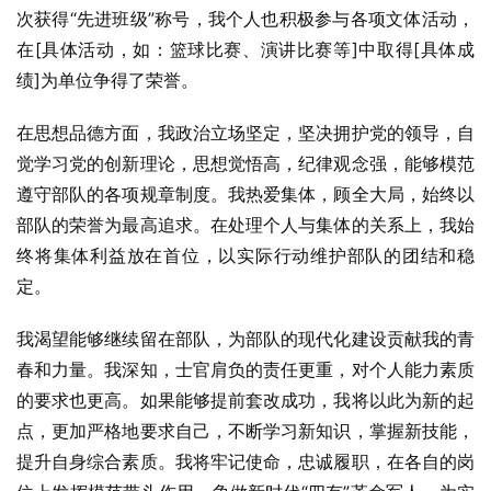
次获得“先进班级”称号，我个人也积极参与各项文体活动，
在[具体活动，如：篮球比赛、演讲比赛等]中取得[具体成
绩]为单位争得了荣誉。
在思想品德方面，我政治立场坚定，坚决拥护党的领导，自
觉学习党的创新理论，思想觉悟高，纪律观念强，能够模范
遵守部队的各项规章制度。我热爱集体，顾全大局，始终以
部队的荣誉为最高追求。在处理个人与集体的关系上，我始
终将集体利益放在首位，以实际行动维护部队的团结和稳
定。
我渴望能够继续留在部队，为部队的现代化建设贡献我的青
春和力量。我深知，士官肩负的责任更重，对个人能力素质
的要求也更高。如果能够提前套改成功，我将以此为新的起
点，更加严格地要求自己，不断学习新知识，掌握新技能，
提升自身综合素质。我将牢记使命，忠诚履职，在各自的岗