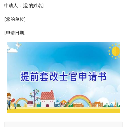
申请人：[您的姓名]
[您的单位]
[申请日期]