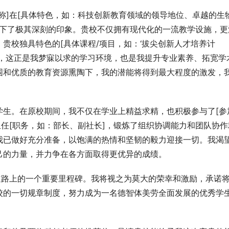
称]在[具体特色，如：科技创新教育领域的领导地位、卓越的生
]留下了极其深刻的印象。贵校不仅拥有现代化的一流教学设施，更
贵校独具特色的[具体课程/项目，如：‘拔尖创新人才培养计
吸引我，这正是我梦寐以求的学习环境，也是我提升专业素养、拓宽学
围和优质的教育资源熏陶下，我的潜能将得到最大程度的激发，
学生。在原校期间，我不仅在学业上精益求精，也积极参与了[参
担任[职务，如：部长、副社长]，锻炼了组织协调能力和团队协作
我已做好充分准备，以饱满的热情和坚韧的毅力迎接一切。我渴
己的力量，并力争在各方面取得更优异的成绩。
道路上的一个重要里程碑。我将视之为莫大的荣幸和激励，承诺
校的一切规章制度，努力成为一名德智体美劳全面发展的优秀学