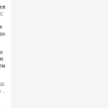
物奥
汇
术
我的
加
精
望融
将以
生，