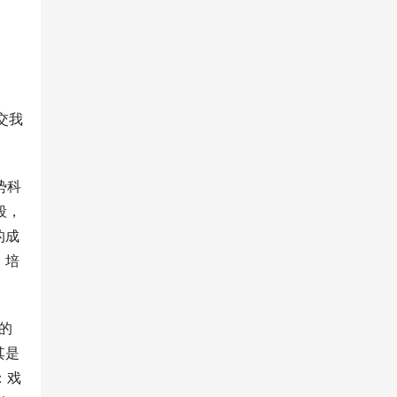
交我
势科
段，
的成
，培
的
其是
：戏