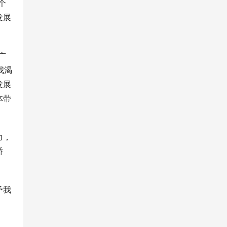
个
发展
广
我渴
发展
体带
力，
骄
予我