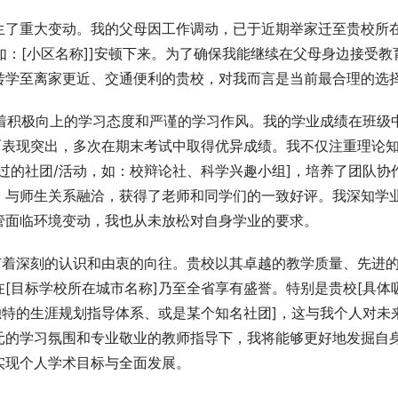
生了重大变动。我的父母因工作调动，已于近期举家迁至贵校所
如：[小区名称]]安顿下来。为了确保我能继续在父母身边接受教
转学至离家更近、交通便利的贵校，对我而言是当前最合理的选
保持着积极向上的学习态度和严谨的学习作风。我的学业成绩在班级
面表现突出，多次在期末考试中取得优异成绩。我不仅注重理论
过的社团/活动，如：校辩论社、科学兴趣小组]，培养了团队协
，与师生关系融洽，获得了老师和同学们的一致好评。我深知学
管面临环境变动，我也从未放松对自身学业的要求。
有着深刻的认识和由衷的向往。贵校以其卓越的教学质量、先进
[目标学校所在城市名称]乃至全省享有盛誉。特别是贵校[具体
独特的生涯规划指导体系、或是某个知名社团]，这与我个人对未
元的学习氛围和专业敬业的教师指导下，我将能够更好地发掘自
实现个人学术目标与全面发展。