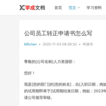
首页
范文
学习资料
公司员工转正申请书怎么写
MSchen
•
2025-11-03 08:36:32
•
申请书
尊敬的[公司名称]人力资源部：
您好！
我是[您的部门]的[您的姓名]，自[入职日期，例
的试用期即将于[试用期结束日期，例如：2023
请公司领导审核。