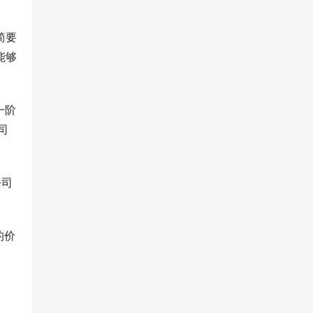
简要
能够
一阶
司
公司
的价