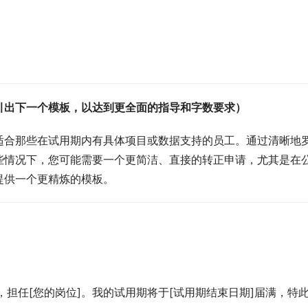
引出下一个模板，以达到更全面的指导和字数要求）
适合那些在试用期内有具体项目或数据支持的员工。通过清晰地
些情况下，您可能需要一个更简洁、直接的转正申请，尤其是在
提供一个更精炼的模板。
职，担任[您的岗位]。我的试用期将于[试用期结束日期]届满，特