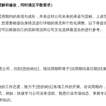
理解和修改，同时满足字数要求）
试用期内的表现与成长，并表达对公司未来的承诺与贡献。上述
，您需要根据自身情况进行详细的填充和个性化调整。以下将提
您可以根据自己的实际情况和公司文化选择最适合的进行参考。
职贵公司，任职[您的岗位]。现试用期即将于[试用期结束日期]结
的工作态度，致力于[您的岗位]各项工作的开展。在试用期内
方式，例如：快速学习公司业务流程、熟悉行业市场动态、掌握专
和知识。