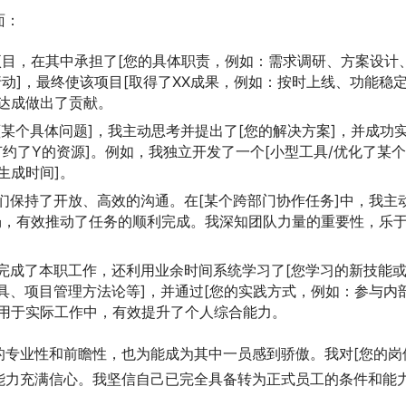
面：
项目，在其中承担了[您的具体职责，例如：需求调研、方案设计
行动]，最终使该项目[取得了XX成果，例如：按时上线、功能稳
达成做出了贡献。
某个具体问题]，我主动思考并提出了[您的解决方案]，并成功
节约了Y的资源]。例如，我独立开发了一个[小型工具/优化了某
生成时间]。
们保持了开放、高效的沟通。在[某个跨部门协作任务]中，我主
畅，有效推动了任务的顺利完成。我深知团队力量的重要性，乐
完成了本职工作，还利用业余时间系统学习了[您学习的新技能
工具、项目管理方法论等]，并通过[您的实践方式，例如：参与内
应用于实际工作中，有效提升了个人综合能力。
专业性和前瞻性，也为能成为其中一员感到骄傲。我对[您的岗
能力充满信心。我坚信自己已完全具备转为正式员工的条件和能