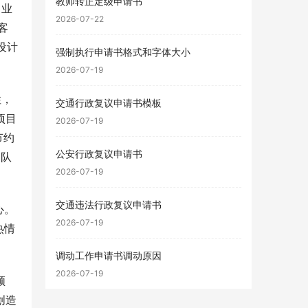
教师转正定级申请书
习业
2026-07-22
客
设计
强制执行申请书格式和字体大小
2026-07-19
性，
交通行政复议申请书模板
项目
2026-07-19
节约
公安行政复议申请书
团队
2026-07-19
交通违法行政复议申请书
心。
2026-07-19
热情
调动工作申请书调动原因
2026-07-19
领
创造