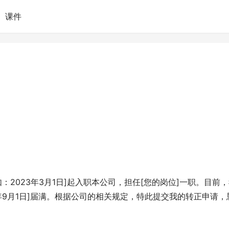
课件
如：2023年3月1日]起入职本公司，担任[您的岗位]一职。目前
年9月1日]届满。根据公司的相关规定，特此提交我的转正申请，