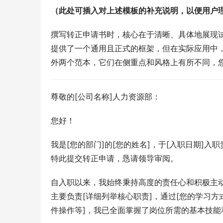
（此处可插入对上述模板的补充说明，以便用户
撰写转正申请书时，核心在于清晰、具体地展现
提供了一个通用且正式的框架，但在实际应用中
外两个范本，它们在侧重点和风格上有所不同，
尊敬的[公司名称]人力资源部：
您好！
我是[您的部门]的[您的姓名]，于[入职日期]入
特此提交转正申请，恳请领导审阅。
自入职以来，我始终秉持高度的责任心和积极主动
主要负责[详细列举核心职责]，通过[您的学习
件操作等]，我已全面掌握了岗位所需的基本技能