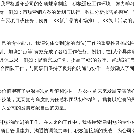
，我严格遵守公司的各项规章制度，积极适应工作环境，努力学
职责，例如：市场营销方案的策划与执行、数据分析报告的撰写、
的主要项目或任务，例如：XX新产品的市场推广、XX线上活动的
己的专业能力。我深刻体会到[您的岗位]工作的重要性及挑战
训、加班加点等]有效完成了各项工作任务。例如，在[某个具体
了[具体成果，例如：提前完成任务、提高了X%的效率、帮助部门
配合团队工作，与同事们保持了良好的沟通与协作，有效融入了
心价值观有了更深层次的理解和认同，对公司的未来发展充满信
业技能，更要拥有高度的责任感和团队协作精神。我将以饱满的
，为公司的发展贡献自己的力量。
[您的岗位]的工作。在未来的工作中，我将持续深耕[您的专业
、项目管理能力、沟通协调能力等]，积极迎接新的挑战，为公司