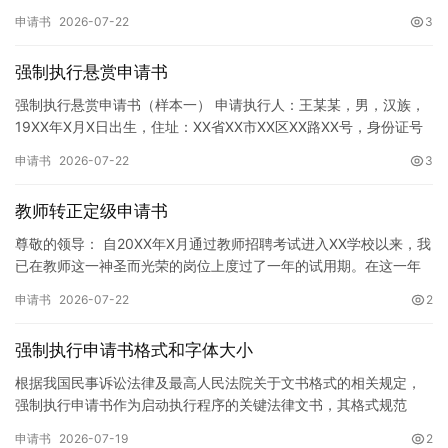
神，增强广大同学的环保意识，倡导绿色、低碳、环保的生活方…
申请书
2026-07-22
3
强制执行悬赏申请书
强制执行悬赏申请书（样本一） 申请执行人：王某某，男，汉族，
19XX年X月X日出生，住址：XX省XX市XX区XX路XX号，身份证号
码：XXXXXXXXXXXXXXXXXX，联系电话…
申请书
2026-07-22
3
教师转正定级申请书
尊敬的领导： 自20XX年X月通过教师招聘考试进入XX学校以来，我
已在教师这一神圣而光荣的岗位上度过了一年的试用期。在这一年
的见习期内，在学校领导的悉心关怀下，在同事们的热情帮助和…
申请书
2026-07-22
2
强制执行申请书格式和字体大小
根据我国民事诉讼法律及最高人民法院关于文书格式的相关规定，
强制执行申请书作为启动执行程序的关键法律文书，其格式规范
性、语言严谨性及要件完整性直接影响到法院的立案审核效率。 在
申请书
2026-07-19
2