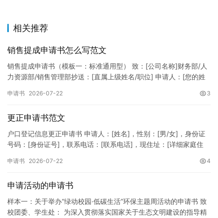
相关推荐
销售提成申请书怎么写范文
销售提成申请书（模板一：标准通用型） 致：[公司名称]财务部/人
力资源部/销售管理部抄送：[直属上级姓名/职位] 申请人：[您的姓
名]所属部门：[具体销售部门/分公司]岗位职称：[…
申请书
2026-07-22
3
更正申请书范文
户口登记信息更正申请书 申请人：[姓名]，性别：[男/女]，身份证
号码：[身份证号]，联系电话：[联系电话]，现住址：[详细家庭住
址]。 申请事项：请求贵所依法对申请人户口簿上的[…
申请书
2026-07-22
4
申请活动的申请书
样本一：关于举办“绿动校园·低碳生活”环保主题周活动的申请书 致
校团委、学生处： 为深入贯彻落实国家关于生态文明建设的指导精