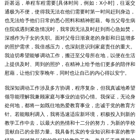
距甚远，单程车程需要[具体时间，例如：X小时]，往返交
通极为不便，使得我无法在他们需要时第一时间赶到身边，
也无法给予他们日常的悉心照料和精神慰藉。每当父母生病
住院或遇到紧急情况时，我常因无法及时赶到而心急如焚，
深感作为子女的失职。面对父母日渐衰老的身影和日益增多
的照护需求，我倍感压力，也深刻意识到家庭责任的重大。
我迫切希望能够调动工作，搬迁至父母所在地，以便在生活
上提供及时、周到的照护，在精神上给予他们更多的陪伴和
慰藉，让他们安享晚年，同时也让自己的内心得以安宁。
我深知调动工作涉及多方协调，程序复杂，但我真诚地希望
领导能理解我兼顾家庭与事业的迫切心情。我保证，无论身
处何地，都将一如既往地热爱教育事业，忠诚于党的教育方
针。若能顺利调入，我将迅速适应新环境，积极投入到新的
教学工作中去，以最大的热情和十二分的努力，为新的学校
贡献自己的全部力量。我具备扎实的专业知识和丰富的教学