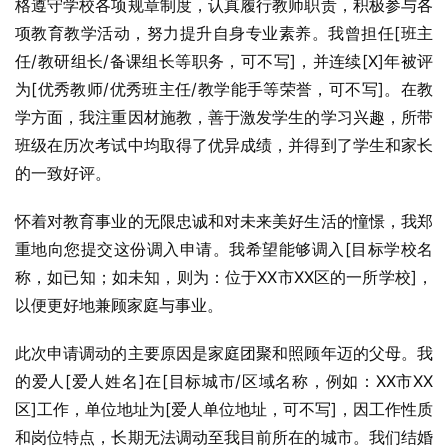
格遵守学校各项规章制度，认真履行教师职责，积极参与各
项教育教学活动，努力提升自身专业素养。我曾担任[班主
任/教研组长/备课组长等职务，可不写]，并连续[X]年被评
为[优秀教师/优秀班主任/教学能手等荣誉，可不写]。在教
学方面，我注重因材施教，善于激发学生的学习兴趣，所带
班级在历次考试中均取得了优异成绩，并得到了学生和家长
的一致好评。
怀着对教育事业的无限忠诚和对未来美好生活的憧憬，我郑
重地向您提交这份调入申请。我希望能够调入[目标学校名
称，如已知；如未知，则为：位于XX市XX区的一所学校]，
以便更好地兼顾家庭与事业。
此次申请调动的主要原因是家庭团聚和照顾年迈的父母。我
的爱人[爱人姓名]在[目标城市/区域名称，例如：XX市XX
区]工作，单位地址为[爱人单位地址，可不写]，因工作性质
和岗位特点，长期无法调动至我目前所在的城市。我们结婚