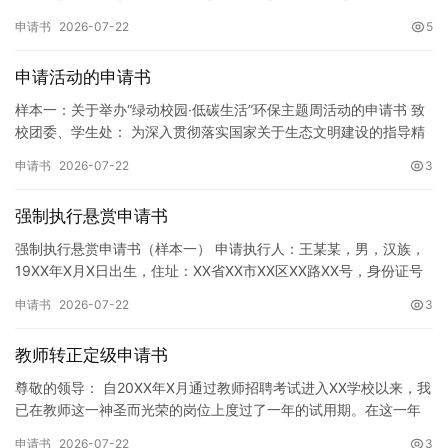
址]。 申请事项：请求贵所依法对申请人户口簿上的[…
申请书
2026-07-22
5
申请活动的申请书
样本一：关于举办“绿动校园·低碳生活”环保主题周活动的申请书 致
校团委、学生处： 为深入贯彻落实国家关于生态文明建设的指导精
神，增强广大同学的环保意识，倡导绿色、低碳、环保的生活方…
申请书
2026-07-22
3
强制执行悬赏申请书
强制执行悬赏申请书（样本一） 申请执行人：王某某，男，汉族，
19XX年X月X日出生，住址：XX省XX市XX区XX路XX号，身份证号
码：XXXXXXXXXXXXXXXXXX，联系电话…
申请书
2026-07-22
3
教师转正定级申请书
尊敬的领导： 自20XX年X月通过教师招聘考试进入XX学校以来，我
已在教师这一神圣而光荣的岗位上度过了一年的试用期。在这一年
的见习期内，在学校领导的悉心关怀下，在同事们的热情帮助和…
申请书
2026-07-22
3