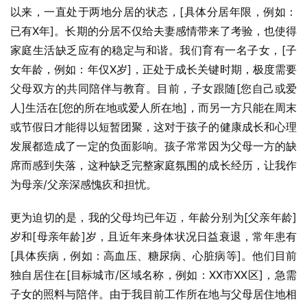
以来，一直处于两地分居的状态，[具体分居年限，例如：
已有X年]。长期的分居不仅给夫妻感情带来了考验，也使得
家庭生活缺乏应有的稳定与和谐。我们育有一名子女，[子
女年龄，例如：年仅X岁]，正处于成长关键时期，极度需要
父母双方的共同陪伴与教育。目前，子女跟随[您自己或爱
人]生活在[您的所在地或爱人所在地]，而另一方只能在周末
或节假日才能得以短暂团聚，这对于孩子的健康成长和心理
发展都造成了一定的负面影响。孩子常常因为父母一方的缺
席而感到失落，这种缺乏完整家庭氛围的成长经历，让我作
为母亲/父亲深感愧疚和担忧。
更为迫切的是，我的父母均已年迈，年龄分别为[父亲年龄]
岁和[母亲年龄]岁，且近年来身体状况日益衰退，常年患有
[具体疾病，例如：高血压、糖尿病、心脏病等]。他们目前
独自居住在[目标城市/区域名称，例如：XX市XX区]，急需
子女的照料与陪伴。由于我目前工作所在地与父母居住地相