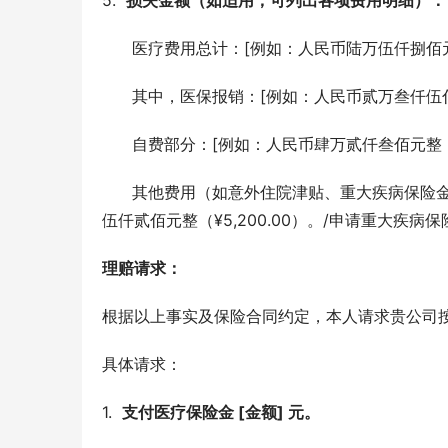
5.  
损失金额（如适用，可列出各项费用明细）：
      医疗费用总计：[例如：人民币陆万伍仟捌佰元
      其中，医保报销：[例如：人民币贰万叁仟伍佰
      自费部分：[例如：人民币肆万贰仟叁佰元整（¥
      其他费用（如意外住院津贴、重大疾病保险金等，请具体说明）：[例如：申请意外住院津贴26天，共计人民币
伍仟贰佰元整（¥5,200.00）。/申请重大疾病保险
理赔请求：
根据以上事实及保险合同约定，本人请求贵公司
具体请求：
1.  
支付医疗保险金 [金额] 元。