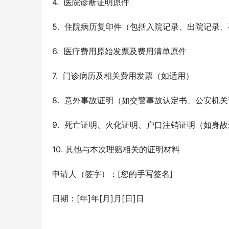
4.  医院诊断证明原件
5.  住院病历复印件（包括入院记录、出院记
6.  医疗费用原始发票及费用清单原件
7.  门诊病历及相关费用发票（如适用）
8.  意外事故证明（如交警事故认定书、公安机
9.  死亡证明、火化证明、户口注销证明（如身
10. 其他与本次理赔相关的证明材料
申请人（签字）：[您的手写签名]
日期：[年]年[月]月[日]日