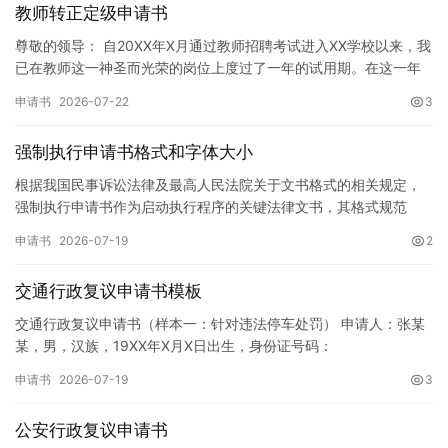
教师转正定级申请书
尊敬的领导： 自20XX年X月通过教师招聘考试进入XX学校以来，我
已在教师这一神圣而光荣的岗位上度过了一年的试用期。在这一年
的见习期内，在学校领导的悉心关怀下，在同事们的热情帮助和…
申请书
2026-07-22
3
强制执行申请书格式和字体大小
根据我国民事诉讼法律及最高人民法院关于文书格式的相关规定，
强制执行申请书作为启动执行程序的关键法律文书，其格式规范
性、语言严谨性及要件完整性直接影响到法院的立案审核效率。 在
申请书
2026-07-19
2
纸张与…
交通行政复议申请书模板
交通行政复议申请书（样本一：针对违法停车处罚） 申请人：张某
某，男，汉族，19XX年X月X日出生，身份证号码：
XXXXXXXXXXXXXXXXXX，住址：XX省XX市XX区XX路X…
申请书
2026-07-19
3
公安行政复议申请书