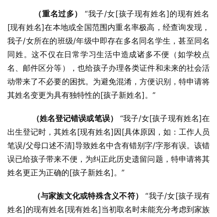
（重名过多）
 “我子/女[孩子现有姓名]的现有姓名
[现有姓名]在本地或全国范围内重名率极高，经查询发现，
我子/女所在的班级/年级中即存在多名同名学生，甚至同名
同姓。这不仅在日常学习生活中造成诸多不便（如学校点
名、邮件区分等），也给孩子办理各类证件和未来的社会活
动带来了不必要的困扰。为避免混淆，方便识别，特申请将
其姓名变更为具有独特性的[孩子新姓名]。”
（姓名登记错误或笔误）
 “我子/女[孩子现有姓名]在
出生登记时，其姓名[现有姓名]因[具体原因，如：工作人员
笔误/父母口述不清]导致姓名中含有错别字/字形有误。该错
误已给孩子带来不便，为纠正此历史遗留问题，特申请将其
姓名更正为正确的[孩子新姓名]。”
（与家族文化或特殊含义不符）
 “我子/女[孩子现有
姓名]的现有姓名[现有姓名]当初取名时未能充分考虑到家族