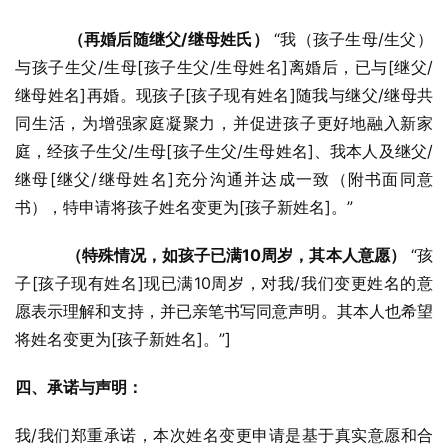
（再婚后随继父/继母姓氏）
 “我（孩子生母/生父）
与孩子生父/生母[孩子生父/生母姓名]离婚后，已与[继父/
继母姓名]再婚。现孩子[孩子现有姓名]随我与继父/继母共
同生活，为增强家庭凝聚力，并促进孩子更好地融入新家
庭，经孩子生父/生母[孩子生父/生母姓名]、我本人及继父/
继母[继父/继母姓名]充分沟通并达成一致（附书面同意
书），特申请将孩子姓名变更为[孩子新姓名]。”
（特殊情况，如孩子已满10周岁，其本人意愿）
 “孩
子[孩子现有姓名]现已满10周岁，对我/我们变更姓名的意
愿表示理解和支持，并已亲笔书写同意声明。其本人也希望
将姓名变更为[孩子新姓名]。”]
四、承诺与声明：
我/我们郑重承诺，本次姓名变更申请是基于真实意愿和合