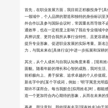
首先，在职业发展方面，我目前正积极投身于[具
一领域中，个人品牌的塑造和独特的身份标识至关
外合作以及参与国际会议时，常因重名而导致不
通效率，也在一定程度上影响了我在专业领域中的
具辨识度、更符合我所从事行业特性、且更容易
提升专业形象、促进职业发展的实际考量。新名[
力，与我未来在[具体行业]中进一步拓展和深耕
其次，从个人成长与自我认知角度来看，[现有姓
面貌。随着年龄的增长和心智的成熟，我对生活
前积极向上、勇于探索、追求卓越的个人价值观。
新名字中的[某个字或词，例如：‘明’字寓意光明
期许不谋而合。每当我默念[拟用姓名]时，都能
造一个更加符合内心期待的形象，从而在未来的
再者，我注意到，我的现有名字[现有姓名]由于