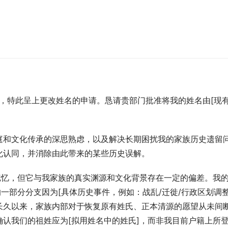
码]，特此呈上更改姓名的申请。恳请贵部门批准将我的姓名由[现
庭和文化传承的深思熟虑，以及解决长期困扰我的家族历史遗留
化认同，并消除由此带来的某些历史误解。
记忆，但它与我家族的真实渊源和文化背景存在一定的偏差。我
一部分分支因为[具体历史事件，例如：战乱/迁徙/行政区划调整
长久以来，家族内部对于恢复原有姓氏、正本清源的愿望从未间
认我们的祖姓应为[拟用姓名中的姓氏]，而非我目前户籍上所