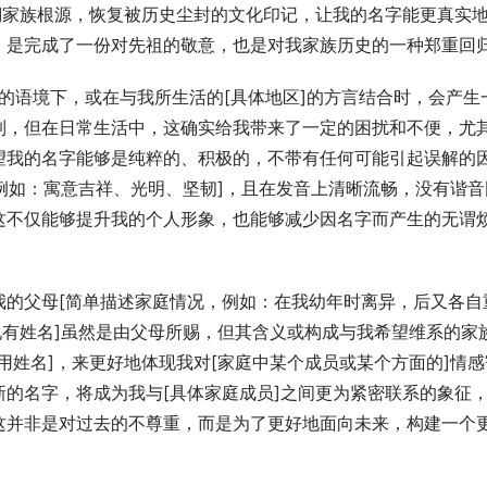
溯家族根源，恢复被历史尘封的文化印记，让我的名字能更真实
，是完成了一份对先祖的敬意，也是对我家族历史的一种郑重回
定的语境下，或在与我所生活的[具体地区]的方言结合时，会产生
制，但在日常生活中，这确实给我带来了一定的困扰和不便，尤
望我的名字能够是纯粹的、积极的，不带有任何可能引起误解的
[例如：寓意吉祥、光明、坚韧]，且在发音上清晰流畅，没有谐音
这不仅能够提升我的个人形象，也能够减少因名字而产生的无谓
我的父母[简单描述家庭情况，例如：在我幼年时离异，后又各自
现有姓名]虽然是由父母所赐，但其含义或构成与我希望维系的家
用姓名]，来更好地体现我对[家庭中某个成员或某个方面的]情感
的名字，将成为我与[具体家庭成员]之间更为紧密联系的象征
这并非是对过去的不尊重，而是为了更好地面向未来，构建一个