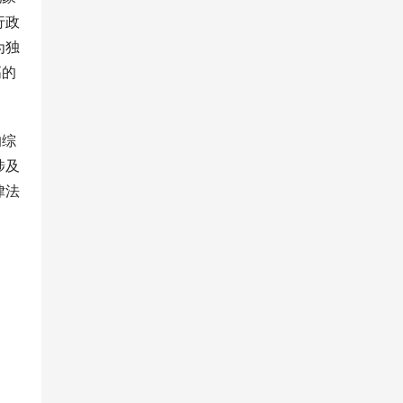
行政
为独
高的
的综
涉及
律法