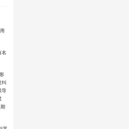
拟用
有名
形
复纠
误导
过
长期
与其