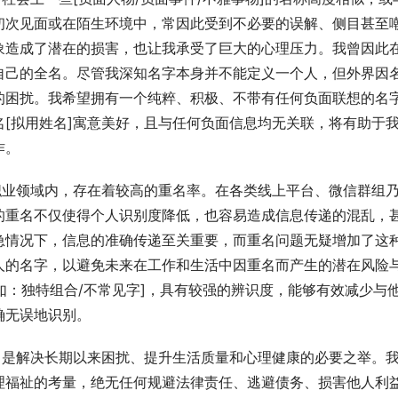
初次见面或在陌生环境中，常因此受到不必要的误解、侧目甚至
象造成了潜在的损害，也让我承受了巨大的心理压力。我曾因此
自己的全名。尽管我深知名字本身并不能定义一个人，但外界因
的困扰。我希望拥有一个纯粹、积极、不带有任何负面联想的名
[拟用姓名]寓意美好，且与任何负面信息均无关联，将有助于
作。
职业领域内，存在着较高的重名率。在各类线上平台、微信群组
的重名不仅使得个人识别度降低，也容易造成信息传递的混乱，
急情况下，信息的准确传递至关重要，而重名问题无疑增加了这
人的名字，以避免未来在工作和生活中因重名而产生的潜在风险
例如：独特组合/不常见字]，具有较强的辨识度，能够有效减少与
确无误地识别。
，是解决长期以来困扰、提升生活质量和心理健康的必要之举。
理福祉的考量，绝无任何规避法律责任、逃避债务、损害他人利