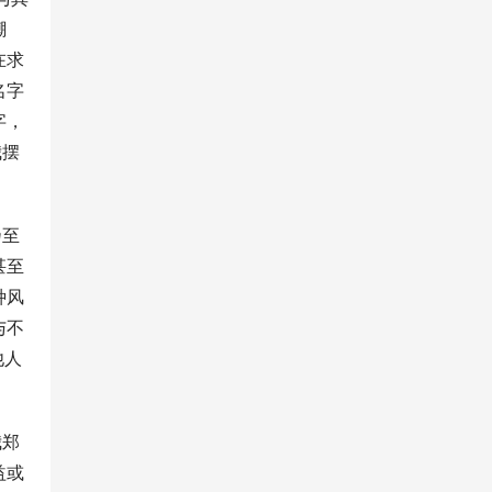
嘲
在求
名字
字，
我摆
乃至
甚至
种风
与不
他人
我郑
益或