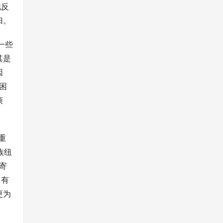
地反
归。
一些
其是
因
困
烦
重
族纽
寄
，有
更为