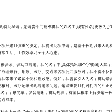
。现特此呈请，恳请贵部门批准将我的姓名由[现有姓名]更改为[
一项严肃且慎重的决定。我提出此项申请，是基于长期以来因现
日常生活、工作效率乃至个人心态。
易被误读、误写或混淆。我的名字中[具体指出哪个字或词]因其字
在办理银行、邮政、医疗、交通等各项公共服务时，我不得不反
给我带来了诸多不便和挫败感。例如，我曾多次因为名字拼写错
复核对、医疗记录出现混淆等问题。这些重复且耗时耗力的纠正
新名字字形简单，发音清晰，拼写规律，有望从根本上解决这一
沟通成本。
社会上一些[负面人物/负面事件/不雅事物]的名称高度相似，或