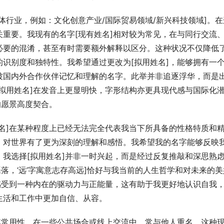
体行业，例如：文化创意产业/国际贸易领域/新兴科技领域]。在
重要。我现有的名字[现有姓名]相对较为常见，在与同行交流
必要的混淆，甚至有时需要额外解释以区分。这种状况不仅降低
识别度和独特性。我希望通过更改为[拟用姓名]，能够拥有一
被国内外合作伙伴记忆和理解的名字。此举并非追逐浮华，而是
拟用姓名]在发音上更显明快，字形结构亦更具现代感与国际化
的愿景高度契合。
名]在某种程度上已经无法完全代表我当下所具备的性格特质和
、对世界有了更为深刻的理解和感悟。我希望我的名字能够反映
我选择[拟用姓名]并非一时兴起，而是经过反复推敲和深思熟
磊落，‘远’字寓意志存高远]恰好与我当前的人生哲学和对未来的美
感受到一种内在的驱动力与正能量，这有助于我更好地认识自我
生活和工作中更加自信、从容。
其常用性，在一些公共场合或线上交流中，常与他人重名。这种