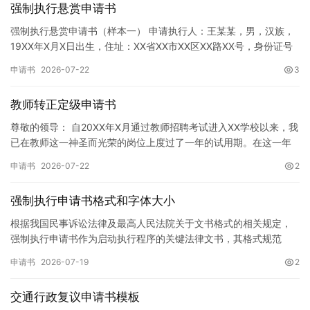
强制执行悬赏申请书
强制执行悬赏申请书（样本一） 申请执行人：王某某，男，汉族，
19XX年X月X日出生，住址：XX省XX市XX区XX路XX号，身份证号
码：XXXXXXXXXXXXXXXXXX，联系电话…
申请书
2026-07-22
3
教师转正定级申请书
尊敬的领导： 自20XX年X月通过教师招聘考试进入XX学校以来，我
已在教师这一神圣而光荣的岗位上度过了一年的试用期。在这一年
的见习期内，在学校领导的悉心关怀下，在同事们的热情帮助和…
申请书
2026-07-22
2
强制执行申请书格式和字体大小
根据我国民事诉讼法律及最高人民法院关于文书格式的相关规定，
强制执行申请书作为启动执行程序的关键法律文书，其格式规范
性、语言严谨性及要件完整性直接影响到法院的立案审核效率。 在
申请书
2026-07-19
2
纸张与…
交通行政复议申请书模板