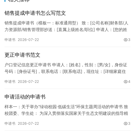
销售提成申请书怎么写范文
销售提成申请书（模板一：标准通用型） 致：[公司名称]财务部/人
力资源部/销售管理部抄送：[直属上级姓名/职位] 申请人：[您的姓
名]所属部门：[具体销售部门/分公司]岗位职称：[…
申请书
2026-07-22
3
更正申请书范文
户口登记信息更正申请书 申请人：[姓名]，性别：[男/女]，身份证
号码：[身份证号]，联系电话：[联系电话]，现住址：[详细家庭住
址]。 申请事项：请求贵所依法对申请人户口簿上的[…
申请书
2026-07-22
4
申请活动的申请书
样本一：关于举办“绿动校园·低碳生活”环保主题周活动的申请书 致
校团委、学生处： 为深入贯彻落实国家关于生态文明建设的指导精
神，增强广大同学的环保意识，倡导绿色、低碳、环保的生活方…
申请书
2026-07-22
3